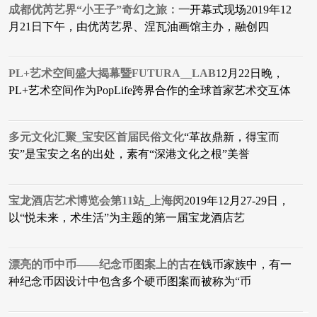
成都优芮艺界“小王子”奇幻之旅：一
开幕式现场2019年12
月21日下午，由优芮艺界、涅瓦油画馆主办，融创四
PL+艺术空间盛大揭幕暨FUTURA__LAB
12月22日晚，
PL+艺术空间作为PopLife跨界合作的全球首家艺术交互体
多元文化汇聚_宝安区首届民俗文化
“革故鼎新，得宝而
安”是宝安之名的出处，素有“深港文化之根”美誉
宝龙酒店艺术博览会第11站_上海闵
2019年12月27-29日，
以“悦未来，术生活”为主题的第一届宝龙酒店艺
漂亮的币中币——纪念币图案上的古
在钱币家族中，有一
种纪念币因设计中包含多个硬币图案而被称为“币