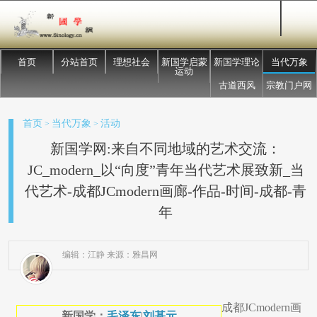
首页
分站首页
理想社会
新国学启蒙
新国学理论
当代万象
运动
古道西风
宗教门户网
首页
当代万象
活动
>
>
新国学网:来自不同地域的艺术交流：
JC_modern_以“向度”青年当代艺术展致新_当
代艺术-成都JCmodern画廊-作品-时间-成都-青
年
编辑：江静 来源：雅昌网
成都JCmodern画
新国学：
毛泽东
|
刘基元