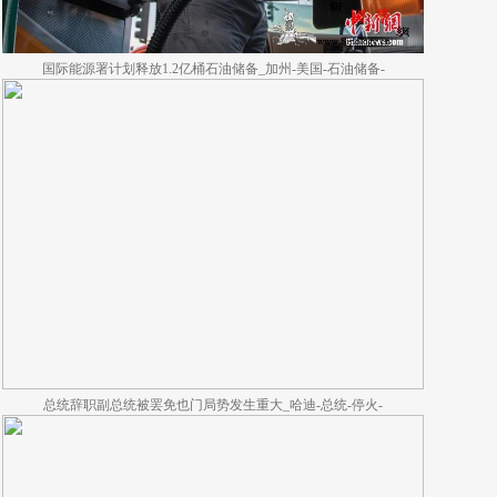
国际能源署计划释放1.2亿桶石油储备_加州-美国-石油储备-
总统辞职副总统被罢免也门局势发生重大_哈迪-总统-停火-