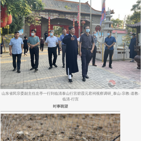
山东省民宗委副主任左亭一行到临清泰山行宫碧霞元君祠视察调研_泰山-宗教-道教-
临清-行宫
时事眺望