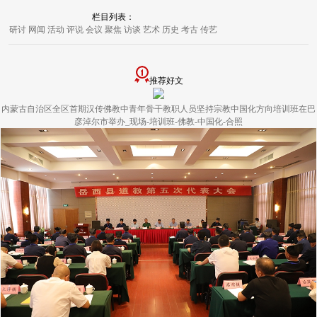
栏目列表：
研讨
网闻
活动
评说
会议
聚焦
访谈
艺术
历史
考古
传艺
推荐好文
内蒙古自治区全区首期汉传佛教中青年骨干教职人员坚持宗教中国化方向培训班在巴
彦淖尔市举办_现场-培训班-佛教-中国化-合照