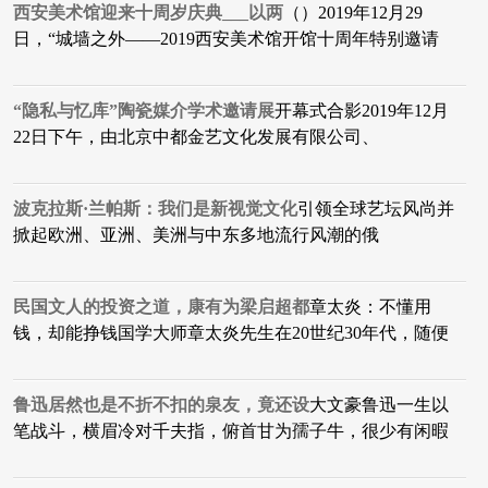
西安美术馆迎来十周岁庆典___以两
（）2019年12月29
日，“城墙之外——2019西安美术馆开馆十周年特别邀请
“隐私与忆库”陶瓷媒介学术邀请展
开幕式合影2019年12月
22日下午，由北京中都金艺文化发展有限公司、
波克拉斯·兰帕斯：我们是新视觉文化
引领全球艺坛风尚并
掀起欧洲、亚洲、美洲与中东多地流行风潮的俄
民国文人的投资之道，康有为梁启超都
​章太炎：不懂用
钱，却能挣钱国学大师章太炎先生在20世纪30年代，随便
鲁迅居然也是不折不扣的泉友，竟还设
大文豪鲁迅一生以
笔战斗，横眉冷对千夫指，俯首甘为孺子牛，很少有闲暇