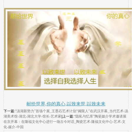
献给世界,你的真心,以致来世,以致未来
下一篇:
“汤湖新势力”首场个展_王墨石艺术计划“阈限人”在武汉开幕_当代艺术-汤
湖美术馆-湖北-湖北大学-馆长-艺术家
||上一篇:
“隐私与忆库”陶瓷媒介学术邀请展
在京开幕：在隆福文化中心进行一场古今对话_陶瓷艺术-隆福文化中心-艺术-文
化-媒介-中国