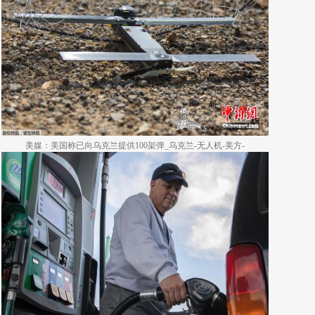
美媒：美国称已向乌克兰提供100架弹_乌克兰-无人机-美方-