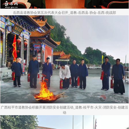
岳西县道教协会第五次代表大会召开_道教-岳西县-协会-岳西-统战部
广西桂平市道教协会积极开展消防安全创建活动_道教-桂平市-火灾-消防安全-创建活
动