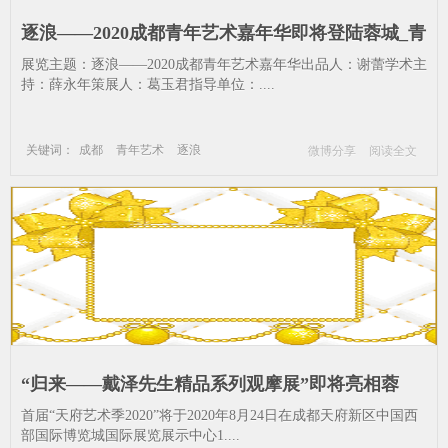
逐浪——2020成都青年艺术嘉年华即将登陆蓉城_青
年艺术-逐浪-嘉年华-天府-成都-逐浪
展览主题：逐浪——2020成都青年艺术嘉年华出品人：谢蕾学术主
持：薛永年策展人：葛玉君指导单位：....
关键词：
成都
青年艺术
逐浪
微博分享
阅读全文
嘉年华
天府
成都
逐浪
“归来——戴泽先生精品系列观摩展”即将亮相蓉
城“天府艺术季”_天府艺术季-展览-绘画-成都
首届“天府艺术季2020”将于2020年8月24日在成都天府新区中国西
部国际博览城国际展览展示中心1....