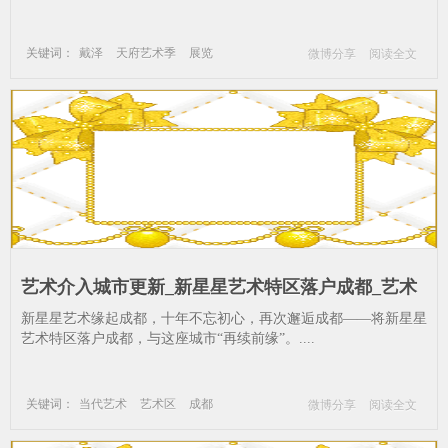
关键词：
戴泽
天府艺术季
展览
微博分享
阅读全文
绘画
成都
艺术介入城市更新_新星星艺术特区落户成都_艺术
区-成都-艺术节-古镇-星星
新星星艺术缘起成都，十年不忘初心，再次邂逅成都——将新星星
艺术特区落户成都，与这座城市“再续前缘”。....
关键词：
当代艺术
艺术区
成都
微博分享
阅读全文
艺术节
古镇
星星