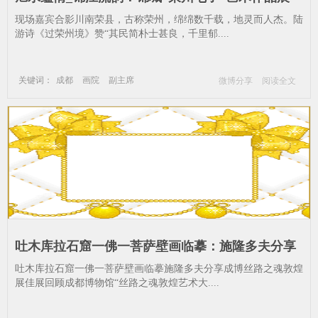
(成都站)亮相四川福宝美术馆_荣州七子-成都-画院-
现场嘉宾合影川南荣县，古称荣州，绵绵数千载，地灵而人杰。陆
副主席
游诗《过荣州境》赞“其民简朴士甚良，千里郁....
关键词：
成都
画院
副主席
微博分享
阅读全文
四川福宝美术馆
荣州七子
吐木库拉石窟一佛一菩萨壁画临摹：施隆多夫分享
敦煌丝路成都展_石窟-壁画-成都
吐木库拉石窟一佛一菩萨壁画临摹施隆多夫分享成博丝路之魂敦煌
展佳展回顾成都博物馆“丝路之魂敦煌艺术大....