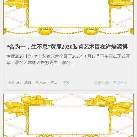
“合为一，生不息”黄鹿2020装置艺术展在许燎源博
物馆开幕_成都-艺术家-作品-花艺
黄鹿2020【合·生】装置艺术个展于2020年6月13号下午三点正式开
幕，著名艺术家许燎源先生，著名....
关键词：
成都
艺术家
作品
花艺
微博分享
阅读全文