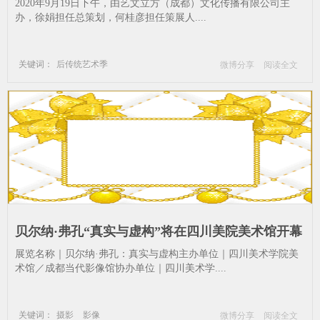
一场多维度的艺术思想碰撞_威尼斯双年展-工·在当
2020年9月19日下午，由艺文立方（成都）文化传播有限公司主
代-当代-艺文-成都-传统
办，徐娟担任总策划，何桂彦担任策展人....
关键词：
后传统艺术季
微博分享
阅读全文
威尼斯双年展
工·在当代
当代
艺文
成都
传统
贝尔纳·弗孔“真实与虚构”将在四川美院美术馆开幕
_影像-四川美术学院美术馆-贝尔纳·弗孔-真实与虚
​展览名称｜贝尔纳·弗孔：真实与虚构主办单位｜四川美术学院美
构-成都-假期-影像-美术馆
术馆／成都当代影像馆协办单位｜四川美术学....
关键词：
摄影
影像
微博分享
阅读全文