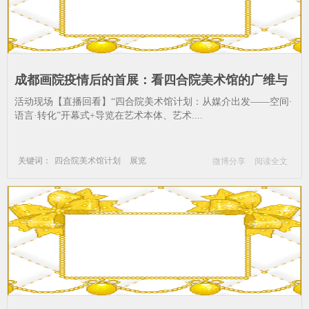
成都画院疫情后的首展：看四合院美术馆的广维与
多变_展览-成都画院-成都-美术馆-现场-四合院
活动现场【直播回看】“四合院美术馆计划：从媒介出发——空间·
语言·转化”开幕式+导览在艺术本体、艺术....
关键词：
四合院美术馆计划
展览
微博分享
阅读全文
成都画院
成都
美术馆
现场
四合院