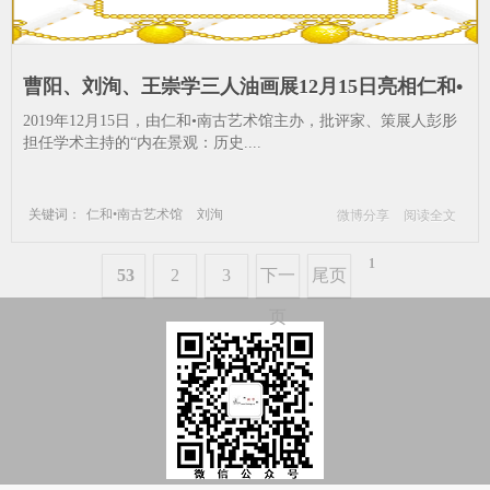
曹阳、刘洵、王崇学三人油画展12月15日亮相仁和•
南谷艺术馆_刘洵-当代艺术-彭肜-曹阳-油画-王崇学-
2019年12月15日，由仁和•南古艺术馆主办，批评家、策展人彭肜
成都-亚麻布-美术馆-自己的
担任学术主持的“内在景观：历史....
关键词：
仁和•南古艺术馆
刘洵
微博分享
阅读全文
当代艺术
彭肜
曹阳
油画
王崇学
成都
亚麻布
美术馆
1
53
2
3
下一
尾页
自己的
页