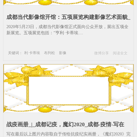
成都当代影像馆开馆：五项展览构建影像艺术面貌_
影像-成都当代影像馆-法国-当代-成都-参展
2020年5月23日，成都当代影像馆正式面向公众开放，展出五项全
新展览。五项展览包括：“亨利·卡蒂埃....
关键词：
利·卡蒂埃
布列松
影像
微博分享
阅读全文
成都当代影像馆
法国
当代
成都
参展
战疫画册_|_成都记疫，魔幻2020_成都-疫情-写在
写在最后以上图片内容取自于传给抗疫纪实画册，《魔幻2020》完