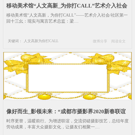
移动美术馆“人文高新_为你打CALL”艺术介入社会
／社区项目——第一回主_移动美术馆-艺术介入社
移动美术馆“人文高新，为你打CALL”——艺术介入社会/社区第一
会／社区项目-作品-参与者-成都-展览
回十三幺：现实与寓言艺术总监：梁....
关键词：
人文高新为你打CALL
微博分享
阅读全文
移动美术馆
艺术介入社会／社区项目
作品
参与者
成都
展览
像好而生_影领未来：“成都市摄影界2020新春联谊
会”成都举行_摄影-成都-家协会-文联
时序更替，温暖前行。为增进联谊，交流切磋摄影技艺，总结年度
劳动成果，丰富大众摄影文化，让摄友们相聚一....