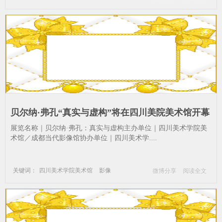
四川美术学院美术馆
贝尔纳·弗孔
真实与虚构
成都
假期
影像
美术馆
贝尔纳·弗孔“真实与虚构”将在四川美院美术馆开幕
_影像-摄影-真实与虚构-贝尔纳·弗孔-成都-假期-影
​展览名称｜贝尔纳·弗孔：真实与虚构主办单位｜四川美术学院美
像-美术馆
术馆／成都当代影像馆协办单位｜四川美术学....
关键词：
四川美术学院美术馆
影像
微博分享
阅读全文
摄影
真实与虚构
贝尔纳·弗孔
成都
假期
影像
美术馆