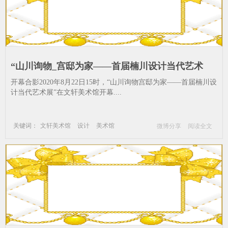
“山川询物_宫邸为家——首届楠川设计当代艺术
展”亮相成都文轩美术馆_设计-美术馆-艺术家-成都
开幕合影2020年8月22日15时，“山川询物宫邸为家——首届楠川设
市-成都
计当代艺术展”在文轩美术馆开幕....
关键词：
文轩美术馆
设计
美术馆
微博分享
阅读全文
艺术家
成都市
成都