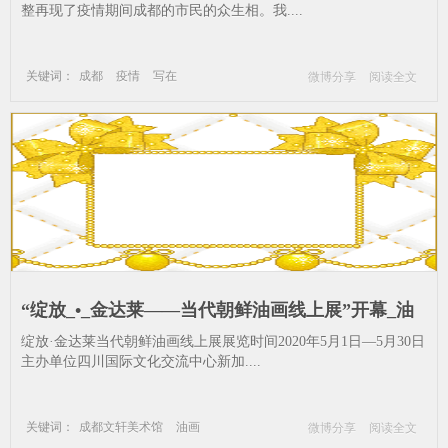
整再现了疫情期间成都的市民的众生相。我....
关键词：
成都
疫情
写在
微博分享
阅读全文
“绽放_•_金达莱——当代朝鲜油画线上展”开幕_油
画-美术馆-成都-艺术-展览
绽放·金达莱当代朝鲜油画线上展展览时间2020年5月1日—5月30日
主办单位四川国际文化交流中心新加....
关键词：
成都文轩美术馆
油画
微博分享
阅读全文
美术馆
成都
艺术
展览