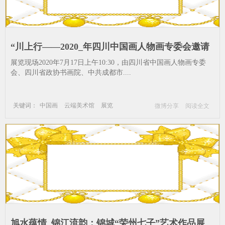
“川上行——2020_年四川中国画人物画专委会邀请
展”在新都开幕_云端美术馆-展览-美协-艺术家-成
展览现场2020年7月17日上午10:30，由四川省中国画人物画专委
都-市新
会、四川省政协书画院、中共成都市....
关键词：
中国画
云端美术馆
展览
微博分享
阅读全文
美协
艺术家
成都
市新
旭水蕴情_锦江流韵：锦城“荣州七子”艺术作品展