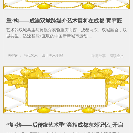
重·构——成渝双城跨媒介艺术展将在成都·宽窄匠
造所开幕_四川美术学院-成都·宽窄匠造所-成渝-成
​艺术的双城共生与跨媒介实验重庆向西，成都向东。双城融合，双
都-媒介-共生-文化
城共生，适逢智能+互联的中国新新城市运动....
关键词：
当代艺术
四川美术学院
微博分享
阅读全文
成都·宽窄匠造所
成渝
成都
媒介
共生
文化
“复•始——后传统艺术季”亮相成都东郊记忆_开启