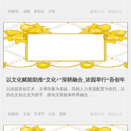
关键词：
成都
家协会
文联
微博分享
阅读全文
成都市摄影艺术家协会
摄影
以文化赋能助推“文化+”深耕融合_浓园举行“吾创年
华•文化赋能”2019_艺术节-文化-授牌-成都-现场
以浓园原创艺术、文博存量为基础，高校人力资源配置为依托，以
协会文创企业为抓手，推动文商旅体跨界融合，....
关键词：
文创
艺术节
文化
授牌
微博分享
阅读全文
成都
现场