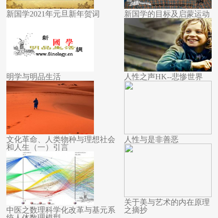
新国学2021年元旦新年贺词
新国学的目标及启蒙运动
明学与明品生活
人性之声HK--悲惨世界
文化革命、人类物种与理想社会
人性与是非善恶
和人生（一）引言
关于美与艺术的内在原理
中医之数理科学化改革与基元系
之摘抄
统人体数理模型