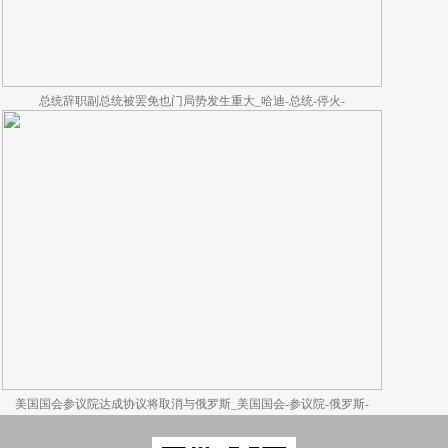
总统辞职副总统被罢免也门局势发生重大_哈迪-总统-停火-
美国国会参议院达成协议将取消与俄罗斯_美国国会-参议院-俄罗斯-