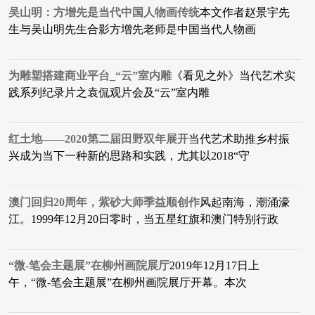
吴山明：方增先是当代中国人物画传统
本文作者赵景宇先
生与吴山明先生合影方增先老师是中国当代人物画
为雕塑搭建商业平台_“云”室内雕
《看见之外》当代艺术实
践系列纪录片之袁侃观片会及“云”室内雕
红土地——2020第二届田野双年展开
当代艺术助推乡村振
兴成为当下一种新的思路和实践，尤其以2018“守
澳门回归20周年，紫砂大师季益顺创作
风起南海，潮涌濠
江。1999年12月20日零时，当五星红旗和澳门特别行政
“微-笔会主题展”在柳州画院展厅
2019年12月17日上
午，“微-笔会主题展”在柳州画院展厅开幕。本次