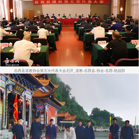
岳西县道教协会第五次代表大会召开_道教-岳西县-协会-岳西-统战部