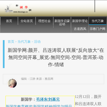
首页
分站首页
理想社会
新国学启蒙
新国学理论
当代万象
运动
古道西风
宗教门户网
首页
当代万象
活动
>
>
新国学网:颜开、吕连涛双人联展“反向放大”在
無同空间开幕_展览-無同空间-空间-普洱茶-动
作-情绪
编辑：江静 来源：雅昌网
12月12日，颜开
新国学：
毛泽东
|
刘基元
和吕连涛双人联
新国学教育概览
|
新国学精神
|
明学与明品