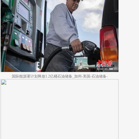
国际能源署计划释放1.2亿桶石油储备_加州-美国-石油储备-