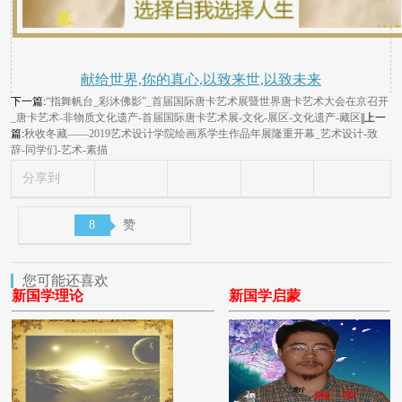
献给世界,你的真心,以致来世,以致未来
下一篇:
“指舞帆台_彩沐佛影”_首届国际唐卡艺术展暨世界唐卡艺术大会在京召开
_唐卡艺术-非物质文化遗产-首届国际唐卡艺术展-文化-展区-文化遗产-藏区
||上一
篇:
秋收冬藏——2019艺术设计学院绘画系学生作品年展隆重开幕_艺术设计-致
辞-同学们-艺术-素描
分享到
8
赞
您可能还喜欢
新国学理论
新国学启蒙