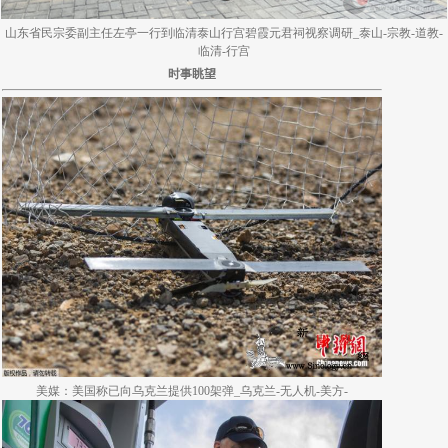
山东省民宗委副主任左亭一行到临清泰山行宫碧霞元君祠视察调研_泰山-宗教-道教-
临清-行宫
时事眺望
美媒：美国称已向乌克兰提供100架弹_乌克兰-无人机-美方-