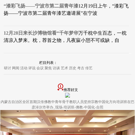
“漆彩飞扬——宁波市第二届青年漆
12月19日上午，“漆彩飞
扬——宁波市第二届青年漆艺邀请展”在宁波
12月28日来长沙博物馆看“千年梦华
万千枕中生百态，一枕
清凉入梦来。枕，荐首之物，凡夜寐小憩不可或缺，自
栏目列表：
研讨
网闻
活动
评说
会议
聚焦
访谈
艺术
历史
考古
传艺
推荐好文
内蒙古自治区全区首期汉传佛教中青年骨干教职人员坚持宗教中国化方向培训班在巴
彦淖尔市举办_现场-培训班-佛教-中国化-合照