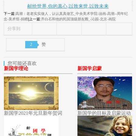
献给世界,你的真心,以致来世,以致未来
下一篇:
高潮：老老实实做人，认认真真做艺_中央美术学院-油画-高潮--周年纪
念-美术馆-捐赠
||上一篇:
齐白石和他的民国顶级朋友圈_-沁园-北京-画院
分享到
2
赞
您可能还喜欢
新国学理论
新国学启蒙
新国学2021年元旦新年贺词
新国学的目标及启蒙运动