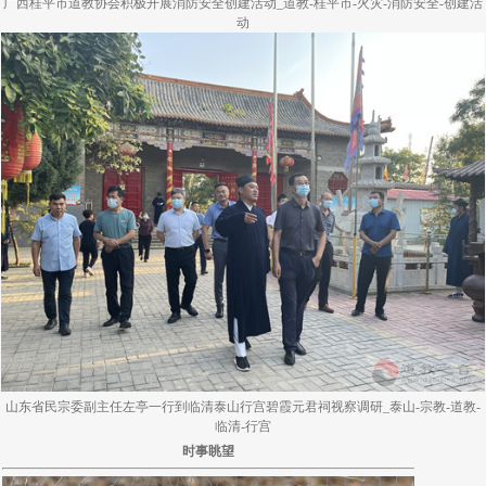
广西桂平市道教协会积极开展消防安全创建活动_道教-桂平市-火灾-消防安全-创建活
动
山东省民宗委副主任左亭一行到临清泰山行宫碧霞元君祠视察调研_泰山-宗教-道教-
临清-行宫
时事眺望