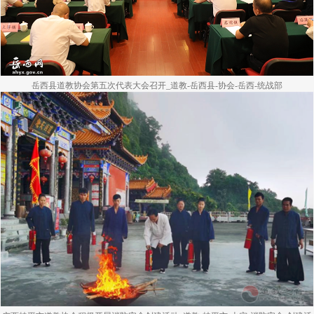
岳西县道教协会第五次代表大会召开_道教-岳西县-协会-岳西-统战部