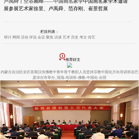
卢禹舜丨空谷藏峰——中国画名家学
中国画名家学术邀请
展参展艺术家徐里、卢禹舜、范存刚、崔景哲展
栏目列表：
研讨
网闻
活动
评说
会议
聚焦
访谈
艺术
历史
考古
传艺
推荐好文
内蒙古自治区全区首期汉传佛教中青年骨干教职人员坚持宗教中国化方向培训班在巴
彦淖尔市举办_现场-培训班-佛教-中国化-合照