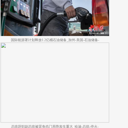
国际能源署计划释放1.2亿桶石油储备_加州-美国-石油储备-
总统辞职副总统被罢免也门局势发生重大_哈迪-总统-停火-