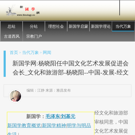
总站
分站
理想社会
新国学启蒙
新国学理论
当代万象
古道西风
宗教门户
首页
当代万象
网闻
>
>
新国学网:杨晓阳任中国文化艺术发展促进会
会长_文化和旅游部-杨晓阳--中国-发展-经文
编辑：江静 来源：雅昌发布
​经文化和旅游部
新国学：
毛泽东
|
刘基元
审核同意，中国
新国学教育概览
|
新国学精神
|
明学与明品
文化艺术发展促
生活
|