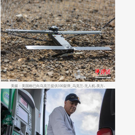
美媒：美国称已向乌克兰提供100架弹_乌克兰-无人机-美方-