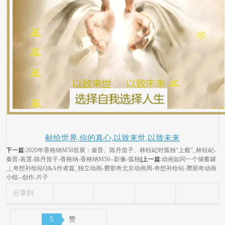
献给世界,你的真心,以致来世,以致未来
下一篇:
2020年香格纳M50首展：秦晋、陈丹笛子、林钰屺对孤独“上瘾”_林钰屺-
秦晋-装置-陈丹笛子-香格纳-香格纳M50--影像-孤独
||上一篇:
动画如同一个储蓄罐
_|_奇想补给站Q&A作者篇_独立动画-费那奇北京动画周-奇想补给站-费那奇动画
小组--创作-片子
分享到
5
赞