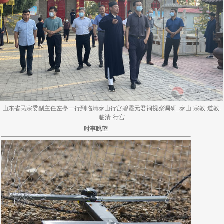
山东省民宗委副主任左亭一行到临清泰山行宫碧霞元君祠视察调研_泰山-宗教-道教-
临清-行宫
时事眺望