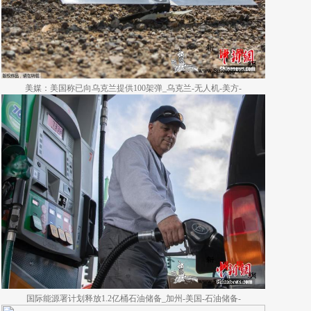
美媒：美国称已向乌克兰提供100架弹_乌克兰-无人机-美方-
国际能源署计划释放1.2亿桶石油储备_加州-美国-石油储备-