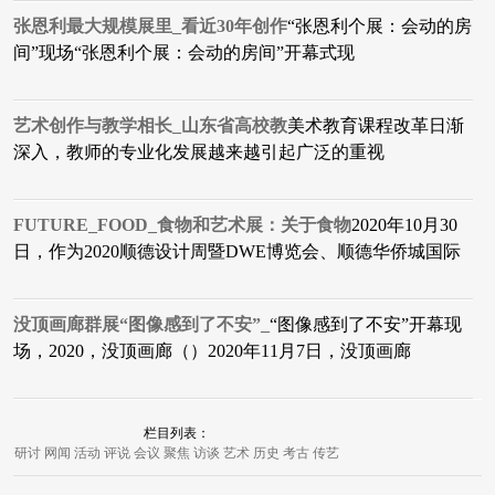
张恩利最大规模展里_看近30年创作
“张恩利个展：会动的房
间”现场“张恩利个展：会动的房间”开幕式现
艺术创作与教学相长_山东省高校教
美术教育课程改革日渐
深入，教师的专业化发展越来越引起广泛的重视
FUTURE_FOOD_食物和艺术展：关于食物
2020年10月30
日，作为2020顺德设计周暨DWE博览会、顺德华侨城国际
没顶画廊群展“图像感到了不安”_
“图像感到了不安”开幕现
场，2020，没顶画廊（）2020年11月7日，没顶画廊
栏目列表：
研讨
网闻
活动
评说
会议
聚焦
访谈
艺术
历史
考古
传艺