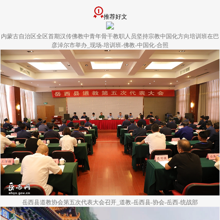
推荐好文
内蒙古自治区全区首期汉传佛教中青年骨干教职人员坚持宗教中国化方向培训班在巴
彦淖尔市举办_现场-培训班-佛教-中国化-合照
岳西县道教协会第五次代表大会召开_道教-岳西县-协会-岳西-统战部