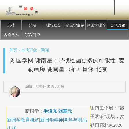
总站
分站
理想社会
新国学启蒙
新国学理论
当代万象
古道西风
宗教门户
首页
当代万象
网闻
>
>
新国学网:谢南星：寻找绘画更多的可能性_麦
勒画廊-谢南星--油画-肖像-北京
编辑：罗书银 来源：雅昌
谢南星个展：“骰
新国学：
毛泽东
|
刘基元
子滚滚”现场，麦
新国学教育概览
|
新国学精神
|
明学与明品
勒画廊北京2020
生活
|