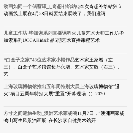
动画如同一个储蓄罐_|_奇想补给站Q
本次奇想补给站独立
动画线上展在4月28日就要结束展映了，我们邀请
儿童工作坊·毕加索系列直播课程火
儿童艺术大师工作坊毕
加索系列UCCAKids出品5期艺术直播课程艺术
“白盒子之家”43位艺术家小幅作品
艺术家王家增（左
三）、白盒子艺术馆馆长孙永增、艺术家艾敬（右三）、
艺
上海玻璃博物馆推出五年周特别大展
上海玻璃博物馆“退
火”项目五周年特别大展“重置”开幕现场（）2020
方寸之间笔触生动_澳洲艺术家杨鸣
11月7日，“澳洲画家杨
鸣山写生风景油画展”在长沙李自健美术馆开