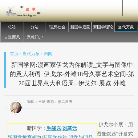
总站
分站
理想社会
新国学启蒙
新国学理论
当代万象
古道西风
宗教门户
首页
当代万象
网闻
>
>
新国学网:漫画家伊戈为你解读_文字与图像中
的意大利语_伊戈尔-外滩18号久事艺术空间-第
20届世界意大利语周--伊戈尔-展览-外滩
编辑：王璐 来源：雅昌发布
“伊戈尔个展：用
新国学：
毛泽东
|
刘基元
图像叙述”开幕式
新国学教育概览
|
新国学精神
|
明学与明品