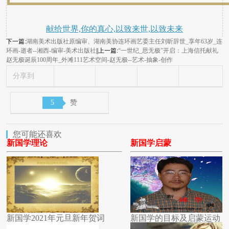
献给世界,你的真心,以致来世,以致未来
下一篇:
湖南美术出版社原编审、湖南美协连环画艺委主任刘昕辞世_享年63岁_连
环画-逝者--湘西-编审-美术出版社
||上一篇:
“一世纪_思无极”开启：上海信托献礼
赵无极诞辰100周年_外滩111艺术空间-赵无极--艺术-抽象-创作
分享到
5
赞
您可能还喜欢
新国学理论
新国学启蒙
新国学2021年元旦新年贺词
新国学的目标及启蒙运动