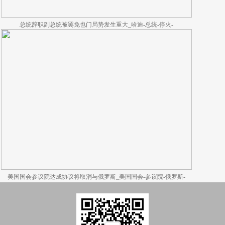
总统辞职副总统被罢免也门局势发生重大_哈迪-总统-停火-
美国国会参议院达成协议将取消与俄罗斯_美国国会-参议院-俄罗斯-