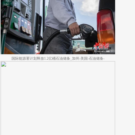
国际能源署计划释放1.2亿桶石油储备_加州-美国-石油储备-