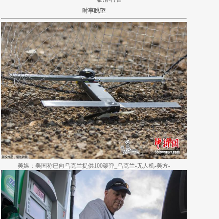
时事眺望
美媒：美国称已向乌克兰提供100架弹_乌克兰-无人机-美方-