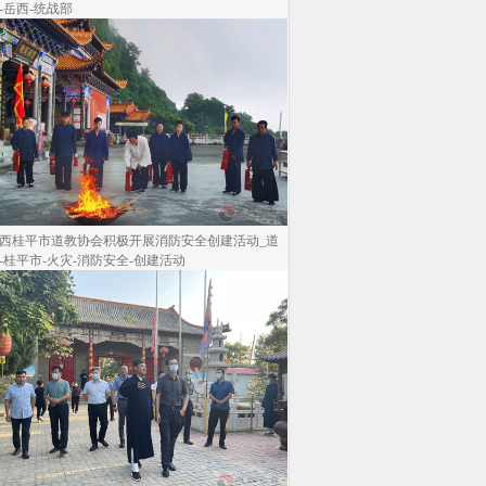
-岳西-统战部
西桂平市道教协会积极开展消防安全创建活动_道
-桂平市-火灾-消防安全-创建活动