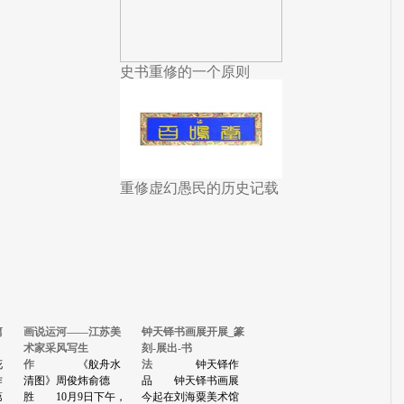
史书重修的一个原则
重修虚幻愚民的历史记载
篇
画说运河——江苏美
钟天铎书画展开展_篆
术家采风写生
刻-展出-书
花
作
《舣舟水
法
钟天铎作
作
清图》周俊炜俞德
品 钟天铎书画展
第
胜 10月9日下午，
今起在刘海粟美术馆