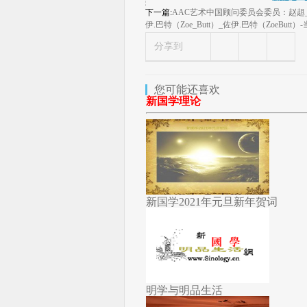
下一篇:
AAC艺术中国顾问委员会委员：​赵趄_
伊.巴特（Zoe_Butt）_佐伊.巴特（ZoeBut
分享到
您可能还喜欢
新国学理论
新国学2021年元旦新年贺词
明学与明品生活