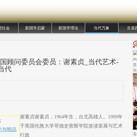
想社会
新国学启蒙
新国学理论
当代万象
古道
内
中国顾问委员会委员：谢素贞_当代艺术-
坚
当代
培
谢素贞​谢素贞，1964年生，台北高雄人。1999年
元
于英国伦敦大学哥德史密斯学院攻读策展与艺术
学与明品
岳
行政