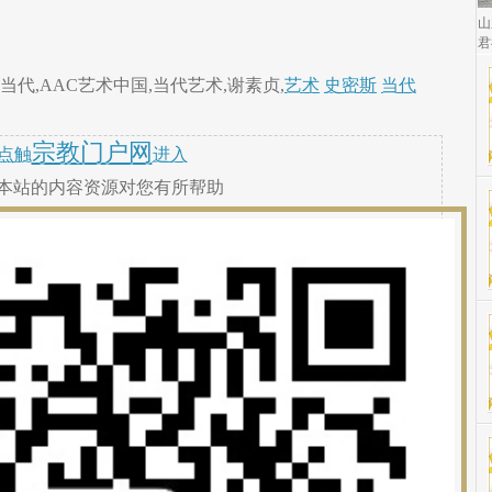
山
君
当代,AAC艺术中国,当代艺术,谢素贞,
艺术
史密斯
当代
宗教门户网
点触
进入
本站的内容资源对您有所帮助