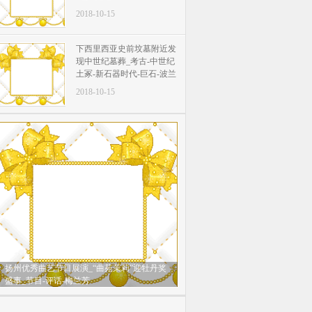
2018-10-15
下西里西亚史前坟墓附近发
现中世纪墓葬_考古-中世纪
土冢-新石器时代-巨石-波兰
2018-10-15
扬州优秀曲艺节目展演_“曲苑茉莉”迎牡丹奖
盛事_节目-评话-梅兰芳