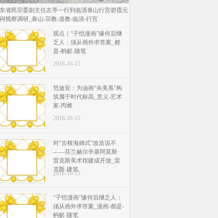
东省民宗委副主任左亭一行到临清泰山行宫碧霞元
祠视察调研_泰山-宗教-道教-临清-行宫
观点｜“子恺漫画”缘何后继
乏人：须从画外求答案_都
是-蚂蚁-随笔
2018-10-15
范迪安：为油画“央美系”构
筑属于时代标高_意义-艺术
家-丙烯
2018-10-15
对“古根海姆式”改造说不
——芬兰赫尔辛基阿莫斯·
雷克斯美术馆建成开放_雷
克斯-建筑
2018-10-15
“子恺漫画”缘何后继乏人：
须从画外求答案_漫画-都是-
蚂蚁-随笔