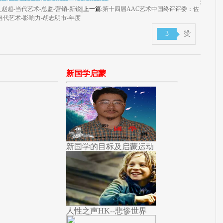
​赵趄-当代艺术-总监-营销-新锐
||上一篇:
第十四届AAC艺术中国终评评委：佐
t）-当代艺术-影响力-胡志明市-年度
3
赞
新国学启蒙
新国学的目标及启蒙运动
人性之声HK--悲惨世界