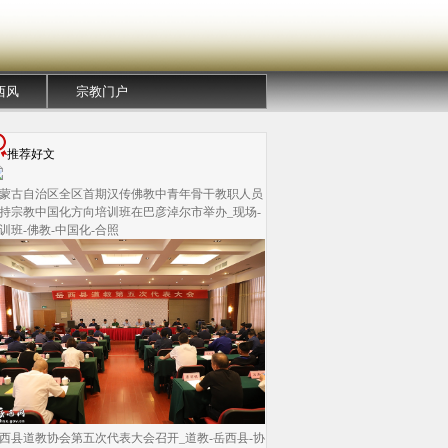
西风
宗教门户
推荐好文
蒙古自治区全区首期汉传佛教中青年骨干教职人员
持宗教中国化方向培训班在巴彦淖尔市举办_现场-
训班-佛教-中国化-合照
西县道教协会第五次代表大会召开_道教-岳西县-协