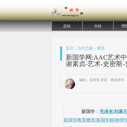
总站
分站
理
首页
当代万象
聚焦
>
>
新国学网:AAC艺术
谢素贞-艺术-史密斯-
编辑：吴雨莲 来源：雅昌发布
新国学：
毛泽东
|
刘基
新国学教育概览
|
新国学精神
|
明