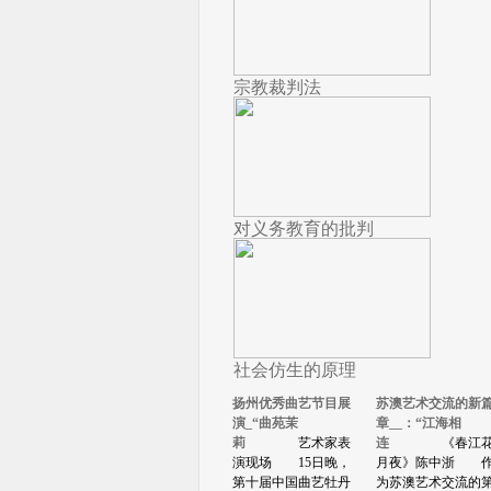
宗教裁判法
对义务教育的批判
社会仿生的原理
扬州优秀曲艺节目展
苏澳艺术交流的新
演_“曲苑茉
章__：“江海相
莉
艺术家表
连
《春江
演现场 15日晚，
月夜》陈中浙 
第十届中国曲艺牡丹
为苏澳艺术交流的