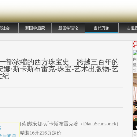
想社会
新国学启蒙
新国学理论
当代万象
古道
内
｜一部浓缩的西方珠宝史__跨越三百年的
坚
安娜·斯卡斯布雷克-珠宝-艺术出版物-艺
培
世纪
[英]戴安娜·斯卡斯布雷克著（DianaScarisbrick）
元
精装16开216页定价
岳
学与明品