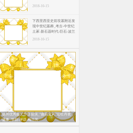
2018-10-15
下西里西亚史前坟墓附近发
现中世纪墓葬_考古-中世纪
土冢-新石器时代-巨石-波兰
2018-10-15
扬州优秀曲艺节目展演_“曲苑茉莉”迎牡丹奖
盛事_节目-评话-梅兰芳