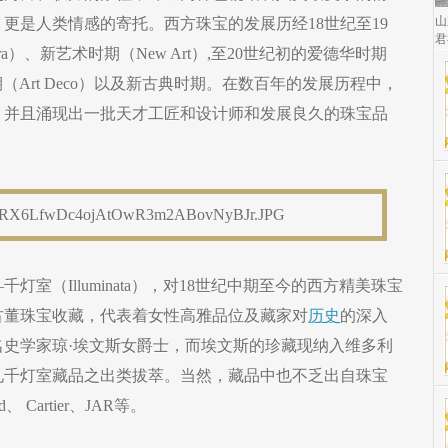
山
更是人类情感的寄托。西方珠宝的发展历经18世纪至19
君
 Era）、新艺术时期（New Art）,至20世纪初的爱德华时期
艺术时期（Art Deco）以及新古典时期。在数百年的发展历程中，
，并且涌现出一批天才工匠和设计师和发展良久的珠宝品
室（Illuminata），对18世纪中期至今的西方精美珠宝
古董珠宝收藏，代表着女性高雅品位及藏家对
历史
的深入
史学家琼·埃文斯女爵士，而埃文斯的珍藏现纳入维多利
见千灯室藏品之出类拔萃。当然，藏品中也不乏出自珠宝
rd、 Cartier、JAR等。