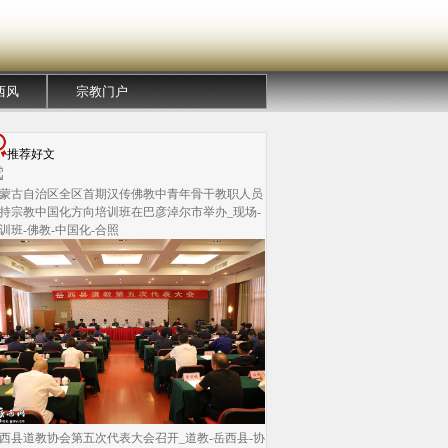
西风
宗教门户
推荐好文
蒙古自治区全区首期汉传佛教中青年骨干教职人员
持宗教中国化方向培训班在巴彦淖尔市举办_现场-
训班-佛教-中国化-合照
西县道教协会第五次代表大会召开_道教-岳西县-协