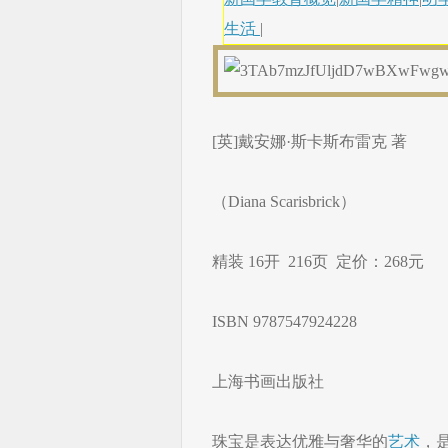
生活
|
[英]戴安娜·斯卡斯布雷克 著
（Diana Scarisbrick）
精装 16开 216页 定价：268元
ISBN 9787547924228
上海书画出版社
珠宝是表达优雅与奢华的
艺术
，