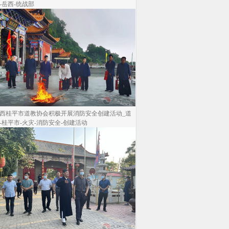
-岳西-统战部
西桂平市道教协会积极开展消防安全创建活动_道
-桂平市-火灾-消防安全-创建活动