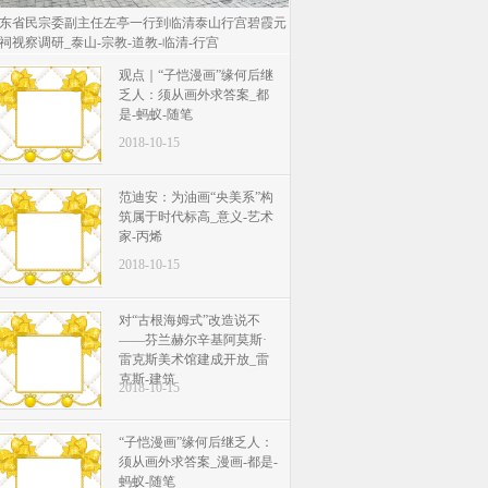
东省民宗委副主任左亭一行到临清泰山行宫碧霞元
祠视察调研_泰山-宗教-道教-临清-行宫
观点｜“子恺漫画”缘何后继
乏人：须从画外求答案_都
是-蚂蚁-随笔
2018-10-15
范迪安：为油画“央美系”构
筑属于时代标高_意义-艺术
家-丙烯
2018-10-15
对“古根海姆式”改造说不
——芬兰赫尔辛基阿莫斯·
雷克斯美术馆建成开放_雷
克斯-建筑
2018-10-15
“子恺漫画”缘何后继乏人：
须从画外求答案_漫画-都是-
蚂蚁-随笔