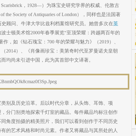
Scarisbrick，1928—）为珠宝史研究学界的权威、伦敦古
e Society of Antiquaries of London），同样也是法国著
黎历史顾问、牛津大学比兹利档案馆研究员。她曾多次在
英
波士顿美术馆2000年春季展览“至顶荣耀：跨越两百年的
作，如《钻石瑰宝：700 年的荣耀与魅力》（2019）、
（2014）、《肖像画珍宝：美第奇时代至罗曼诺夫皇朝
，然而均尚未引进中国，此为其首部中文译著。
宝类别及历史沿革。后以时代分章，从头饰、耳饰、项
型，分门别类地探索千灯室的藏品。每件藏品均标注创作
不同角度拍摄的精美照片，我们可以看到创作于不同历史
特有的艺术风格和时尚元素。作者又将藏品与其所处的人