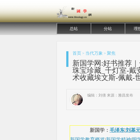
总站
分站
理
首页
当代万象
聚焦
>
>
新国学网:好书推荐
珠宝珍藏_千灯室-戴
术收藏埃文斯-佩戴-
编辑：刘倩 来源：雅昌发布
新国学：
毛泽东
|
刘基
新国学教育概览
|
新国学精神
|
明