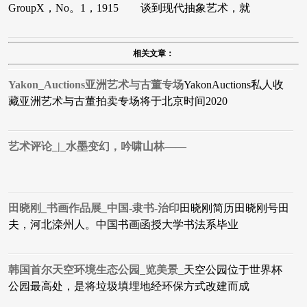
GroupX，No。1，1915 谈到现代抽象艺术，就
相关文章：
Yakon_Auctions亚洲艺术与古董专场
YakonAuctions私人收
藏亚洲艺术与古董拍卖专场将于北京时间2020
艺术评论_|_水墨变幻，吟啸山林——
田晓刚_书画作品展_中国-隶书-治印
田晓刚简历田晓刚号田
夫，河北滦州人。中国书画函授大学书法系毕业
韩国首尔天空环境生态公园_览美景_
天空公园位于世界杯
公园最高处，是将垃圾填埋地经环保方式改建而成