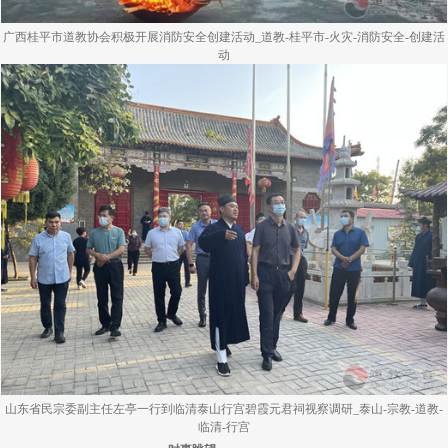
广西桂平市道教协会积极开展消防安全创建活动_道教-桂平市-火灾-消防安全-创建活
动
山东省民宗委副主任左亭一行到临清泰山行宫碧霞元君祠视察调研_泰山-宗教-道教-
临清-行宫