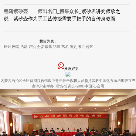
程曙紫砂壶——师出名门_博采众长_
紫砂界讲究师承之
说，紫砂壶作为手工艺传授需要手把手的言传身教而
栏目列表：
研讨
网闻
活动
评说
会议
聚焦
访谈
艺术
历史
考古
传艺
推荐好文
内蒙古自治区全区首期汉传佛教中青年骨干教职人员坚持宗教中国化方向培训班在巴
彦淖尔市举办_现场-培训班-佛教-中国化-合照