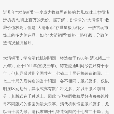
近几年“大清铜币”一度成为收藏界追捧的宠儿,媒体上炒得沸
沸扬扬,动辄上百万的天价。据了解，香饽饽的“大清铜币”收
藏价值极高，但是“大清铜币”存世量极为稀少，一般古玩市
场上的多为伪造品。如今“大清铜币”价格一路狂飙，导致伪
造情况越演越烈。
大清铜币，学名清代机制铜圆，铸造始于1900年(清光绪二十
六年)，止于1911年(宣统三年)。铸造流通时间尽管只有十余
年，但其鼎盛时期全国共有十七省二十局开机铸造铜圆。十
七二十局先后铸造的当十铜圆，各不相同，版式繁多。仅以
明显区别划分，其版式亦有数百种之多。如以细微区别划
分，其版式在千种以上。因此当代铜圆收藏爱好者每每以搜
寻不同版式的铜圆为最大乐事。清代机制铜圆版式繁多，尤
以当十者为最。清代末期开机铸造铜圆的十七省二十局，无