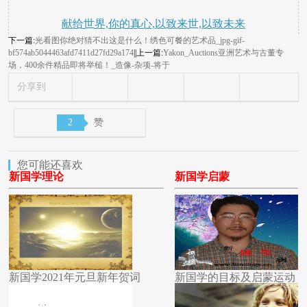
献给世界,你的真心,以致来世,以致未来
下一篇:
光看图你绝对猜不出这是什么！绣色可餐的艺术品_jpg-gif-
bf574ab5044463afd7411d27fd29a174
||上一篇:
Yakon_Auctions亚洲艺术与古董专
场，400余件精品即将举槌！_造像-杂项-将于
分享到
2
赞
您可能还喜欢
新国学理论
新国学启蒙
新国学2021年元旦新年贺词
新国学的目标及启蒙运动