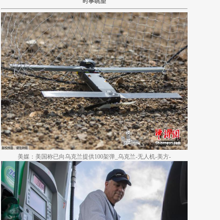
时事眺望
美媒：美国称已向乌克兰提供100架弹_乌克兰-无人机-美方-