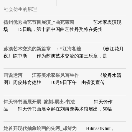
社会仿生的原理
扬州优秀曲艺节目展演_“曲苑茉莉
艺术家表演现
场 15日晚，第十届中国曲艺牡丹奖将在扬州
苏澳艺术交流的新篇章__：“江海相连
《春江花月
夜》陈中浙 作为苏澳艺术交流的第三乐章，是
画说运河——江苏美术家采风写生作
《舣舟水清
图》周俊炜俞德胜 10月9日下午，由省委宣传
钟天铎书画展开展_篆刻-展出-书法
钟天铎作
品 钟天铎书画展今起在刘海粟美术馆展出，50幅
她首开现代抽象绘画的先河_却鲜为
HilmaafKlint，