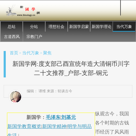
总站
分站
理想社会
新国学启蒙
新国学理论
当代万象
古道西风
宗教门户
首页
当代万象
聚焦
>
>
新国学网:度支部己酉宣统年造大清铜币川字
二十文推荐_户部-支部-铜元
编辑： 谭维 来源：轻谈古今
纵观古今，我国
新国学：
毛泽东
|
刘基元
各个时期的古钱
新国学教育概览
|
新国学精神
|
明学与明品
币经历了风风雨
生活
|