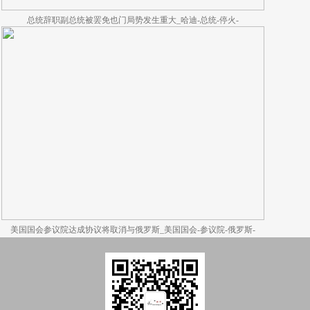
总统辞职副总统被罢免也门局势发生重大_哈迪-总统-停火-
美国国会参议院达成协议将取消与俄罗斯_美国国会-参议院-俄罗斯-