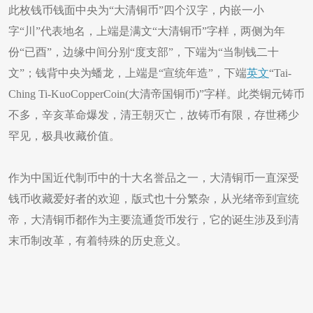
此枚钱币钱面中央为“大清铜币”四个汉字，内嵌一小
字“川”代表地名，上端是满文“大清铜币”字样，两侧为年
份“已酉”，边缘中间分别“度支部”，下端为“当制钱二十
文”；钱背中央为蟠龙，上端是“宣统年造”，下端
英文
“Tai-
Ching Ti-KuoCopperCoin(大清帝国铜币)”字样。此类铜元铸币
不多，辛亥革命爆发，清王朝灭亡，故铸币有限，存世稀少
罕见，极具收藏价值。
作为中国近代制币中的十大名誉品之一，大清铜币一直深受
钱币收藏爱好者的欢迎，版式也十分繁杂，从光绪帝到宣统
帝，大清铜币都作为主要流通货币发行，它的诞生涉及到清
末币制改革，有着特殊的历史意义。