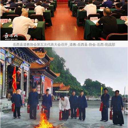
岳西县道教协会第五次代表大会召开_道教-岳西县-协会-岳西-统战部