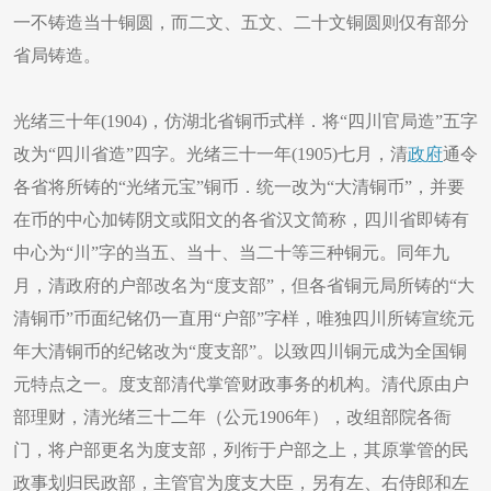
一不铸造当十铜圆，而二文、五文、二十文铜圆则仅有部分
省局铸造。
光绪三十年(1904)，仿湖北省铜币式样．将“四川官局造”五字
改为“四川省造”四字。光绪三十一年(1905)七月，清
政府
通令
各省将所铸的“光绪元宝”铜币．统一改为“大清铜币”，并要
在币的中心加铸阴文或阳文的各省汉文简称，四川省即铸有
中心为“川”字的当五、当十、当二十等三种铜元。同年九
月，清政府的户部改名为“度支部”，但各省铜元局所铸的“大
清铜币”币面纪铭仍一直用“户部”字样，唯独四川所铸宣统元
年大清铜币的纪铭改为“度支部”。以致四川铜元成为全国铜
元特点之一。度支部清代掌管财政事务的机构。清代原由户
部理财，清光绪三十二年（公元1906年），改组部院各衙
门，将户部更名为度支部，列衔于户部之上，其原掌管的民
政事划归民政部，主管官为度支大臣，另有左、右侍郎和左