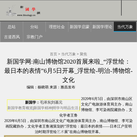
总站
分站
理想社会
新国学启蒙
新国学理论
当代万象
古道西风
宗教门户
首页
>
当代万象
>
聚焦
新国学网:南山博物馆2020首展来啦_“浮世绘：
最日本的表情”6月5日开幕_浮世绘-明治-博物馆-
文化
编辑：杨晓萌 来源：雅昌发布
2020年6月5日，由深圳市南山区
新国学：
毛泽东
|
刘基元
文化广电旅游体育局主办，南山
新国学教育概览
|
新国学精神
|
明学与明品生活
|
博物馆、李可染画院藏协办，文
化学者王鲁
2020年6月5日，由深圳市南山区文化广电旅游体育局主办，南山博物馆、李可染
画院藏协办，文化学者王鲁湘策划的“浮世绘：最日本的表情——日本江户至明
治时期浮世绘
艺术
展”在南山博物馆开幕。