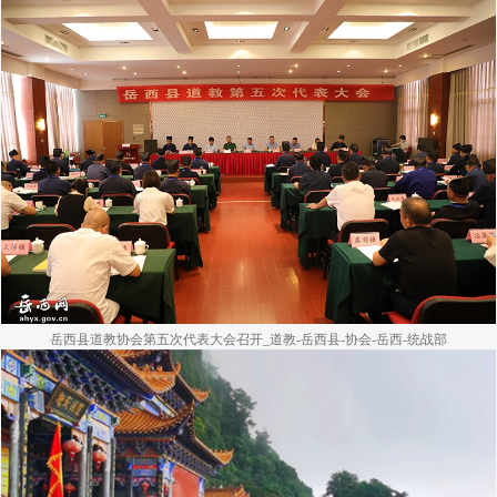
岳西县道教协会第五次代表大会召开_道教-岳西县-协会-岳西-统战部