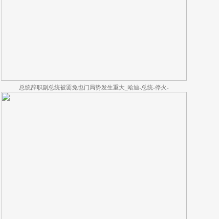
总统辞职副总统被罢免也门局势发生重大_哈迪-总统-停火-