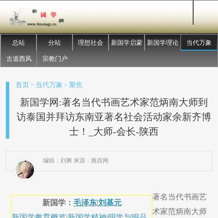
总站
分站
理想社会
新国学启蒙
新国学理论
当代万象
古道西风
宗教门户
首页
当代万象
聚焦
>
>
新国学网:著名当代书画艺术家范炳南大师到
访泰国并拜访东南亚著名社会活动家余新齐博
士！_大师-会长-陕西
编辑：刘爽 来源：雅昌网
著名当代书画艺
新国学：
毛泽东
|
刘基元
术家范炳南大师
新国学教育概览
|
新国学精神
|
明学与明品