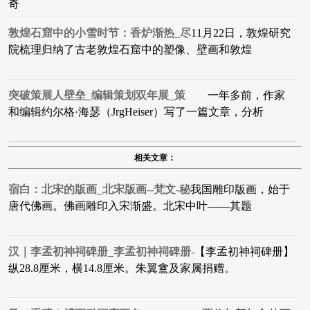
奇
敦煌石窟中的小雪时节：香炉渐热_尽
11月22日，敦煌研究
院梳理归纳了古老敦煌石窟中的塑像、壁画和敦煌
突破策展人壁垒_编辑策划双年展_策
一年多前，作家
和编辑约尔格·海瑟（JrgHeiser）写了一篇文章，分析
相关文章：
宿白：北宋的版画_北宋版画--梵文-秘
我国雕印版画，始于
唐代佛画。佛画雕印入宋渐盛。北宋中叶——其题
汉｜李孟初神祠碑册_李孟初神祠碑册-
【李孟初神祠碑册】
纵28.8厘米，横14.8厘米。朱翼盦及家属捐赠。