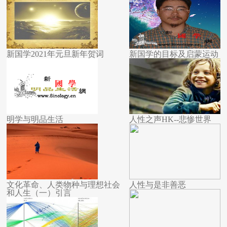
新国学2021年元旦新年贺词
新国学的目标及启蒙运动
明学与明品生活
人性之声HK--悲惨世界
文化革命、人类物种与理想社会
人性与是非善恶
和人生（一）引言