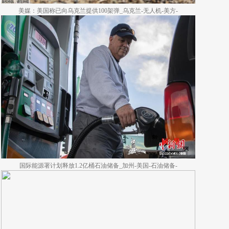
美媒：美国称已向乌克兰提供100架弹_乌克兰-无人机-美方-
国际能源署计划释放1.2亿桶石油储备_加州-美国-石油储备-