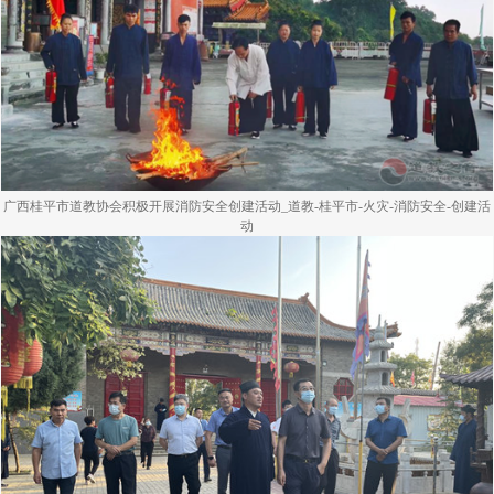
广西桂平市道教协会积极开展消防安全创建活动_道教-桂平市-火灾-消防安全-创建活
动