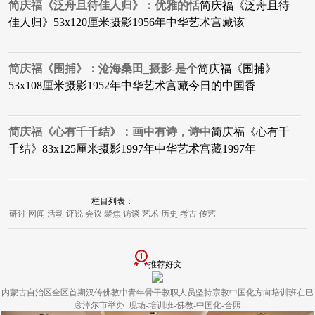
简庆福《泛舟且待佳人归》：优雅的恬
​简庆福《泛舟且待
佳人归》53x120厘米摄影1956年中华艺术宫藏该
简庆福《围捕》：沧海桑田_摄影-是个
​简庆福《围捕》
53x108厘米摄影1952年中华艺术宫藏今日的中国香
简庆福《心有千千结》：画中有诗，诗中
​简庆福《心有千
千结》83x125厘米摄影1997年中华艺术宫藏1997年
栏目列表：
研讨
网闻
活动
评说
会议
聚焦
访谈
艺术
历史
考古
传艺
推荐好文
内蒙古自治区全区首期汉传佛教中青年骨干教职人员坚持宗教中国化方向培训班在巴
彦淖尔市举办_现场-培训班-佛教-中国化-合照