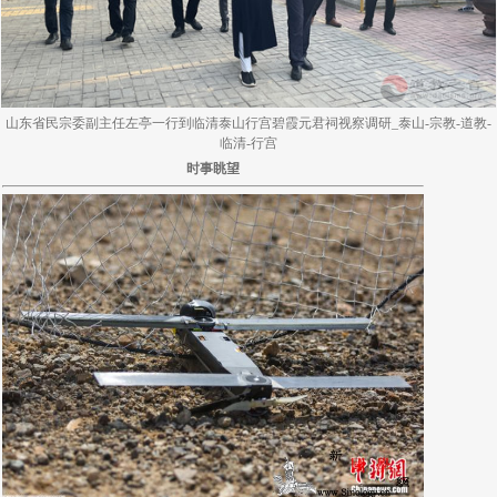
山东省民宗委副主任左亭一行到临清泰山行宫碧霞元君祠视察调研_泰山-宗教-道教-
临清-行宫
时事眺望