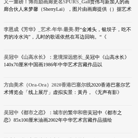
又一重磅！博而励画廊更名SPURS_Gall
贾伟与新加入的画
廊合伙人来梦馨（SherryLai），图片由画廊提供（）据艺术
李恩成《芳华》_艺术-年华-最美-野
“金滩头，银坝子，吃不
穷的冷水沟”，儿时的歌谣依然在耳边回响。“《
吴冠中《山高水长》：意境深远悠长_
​吴冠中《山高水长》
140x70厘米中国画1986年中华艺术宫藏作品以
方由美术（Ora-Ora）2020香港巴塞尔线
2020香港巴塞尔艺
术博览会「线上展厅」虚拟实景：黃丹，《无声有影》
吴冠中《都市之恋》：城市的繁华和密
​吴冠中《都市之
恋》85x100厘米油画2002年中华艺术宫藏作品描绘