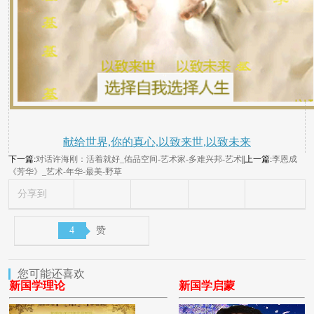
献给世界,你的真心,以致来世,以致未来
下一篇:
对话许海刚：活着就好_佑品空间-艺术家-多难兴邦-艺术
||上一篇:
李恩成
《芳华》_艺术-年华-最美-野草
分享到
4
赞
您可能还喜欢
新国学理论
新国学启蒙