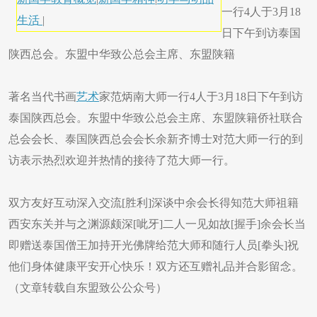
一行4人于3月18
生活
|
日下午到访泰国
陕西总会。东盟中华致公总会主席、东盟陕籍
著名当代书画
艺术
家范炳南大师一行4人于3月18日下午到访
泰国陕西总会。东盟中华致公总会主席、东盟陕籍侨社联合
总会会长、泰国陕西总会会长余新齐博士对范大师一行的到
访表示热烈欢迎并热情的接待了范大师一行。
双方友好互动深入交流[胜利]深谈中余会长得知范大师祖籍
西安东关并与之渊源颇深[呲牙]二人一见如故[握手]余会长当
即赠送泰国僧王加持开光佛牌给范大师和随行人员[拳头]祝
他们身体健康平安开心快乐！双方还互赠礼品并合影留念。
（文章转载自东盟致公公众号）