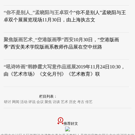
“你不是别人_”孟晓阳与王卓双个
“你不是别人”孟晓阳与王
卓双个展展览现场11月30日，由上海执古文
聚焦版画艺术_“空港版画季”西安
10月30日，“空港版画
季”西安美术学院版画系教师作品展在空中丝路
“吼诗吟画”韩静霆大写意作品巡展
2019年11月24日10:30，
由《艺术市场》《文化月刊》《艺术教育》联
栏目列表：
研讨
网闻
活动
评说
会议
聚焦
访谈
艺术
历史
考古
传艺
推荐好文