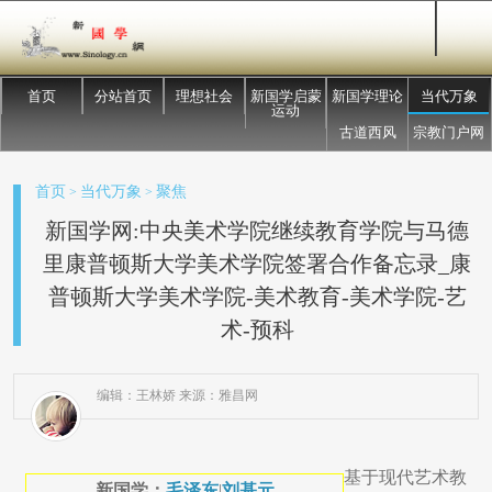
首页
分站首页
理想社会
新国学启蒙
新国学理论
当代万象
运动
古道西风
宗教门户网
首页
当代万象
聚焦
>
>
新国学网:中央美术学院继续教育学院与马德
里康普顿斯大学美术学院签署合作备忘录_康
普顿斯大学美术学院-美术教育-美术学院-艺
术-预科
编辑：王林娇 来源：雅昌网
基于现代艺术教
新国学：
毛泽东
|
刘基元