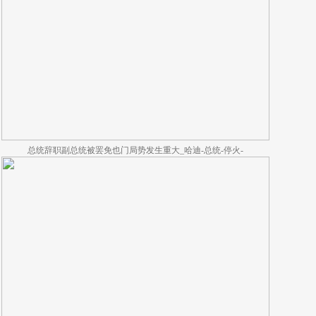
总统辞职副总统被罢免也门局势发生重大_哈迪-总统-停火-