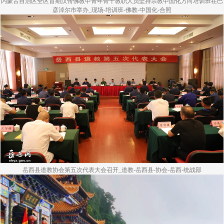
内蒙古自治区全区首期汉传佛教中青年骨干教职人员坚持宗教中国化方向培训班在巴
彦淖尔市举办_现场-培训班-佛教-中国化-合照
岳西县道教协会第五次代表大会召开_道教-岳西县-协会-岳西-统战部