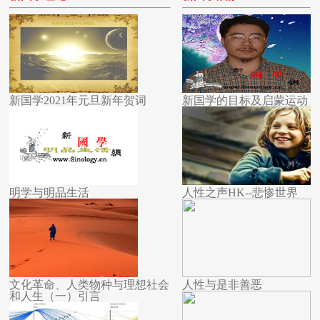
新国学2021年元旦新年贺词
新国学的目标及启蒙运动
明学与明品生活
人性之声HK--悲惨世界
文化革命、人类物种与理想社会
人性与是非善恶
和人生（一）引言