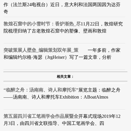
作（法兰斯24电视台）近日，意大利和法国两国因为达芬
奇
敦煌石窟中的小雪时节：香炉渐热_尽
11月22日，敦煌研究
院梳理归纳了古老敦煌石窟中的塑像、壁画和敦煌
突破策展人壁垒_编辑策划双年展_策
一年多前，作家
和编辑约尔格·海瑟（JrgHeiser）写了一篇文章，分析
相关文章：
“临醉之舟：汤南南、诗人和摩托车”
展览主题：临醉之舟
——汤南南、诗人和摩托车Exhibition：ABoatAlmos
第五届四川省工笔画学会作品展暨全
开幕式现场2019年12
月3日，由四川省文联指导、中国工笔画学会、四