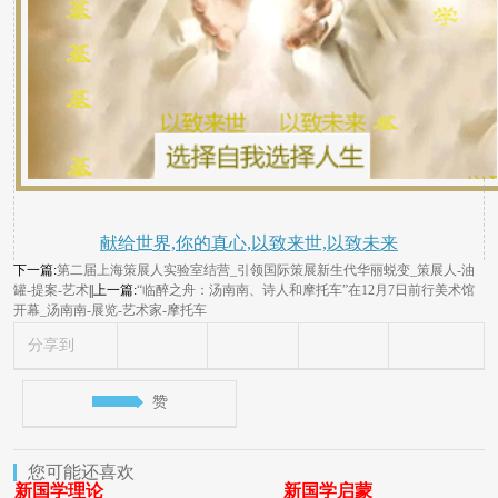
献给世界,你的真心,以致来世,以致未来
下一篇:
第二届上海策展人实验室结营_引领国际策展新生代华丽蜕变_策展人-油
罐-提案-艺术
||上一篇:
“临醉之舟：汤南南、诗人和摩托车”在12月7日前行美术馆
开幕_汤南南-展览-艺术家-摩托车
分享到
赞
您可能还喜欢
新国学理论
新国学启蒙