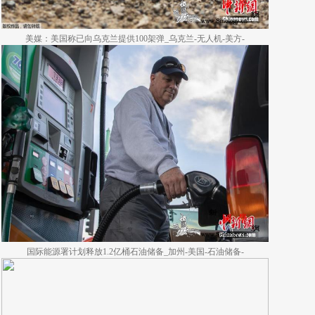
美媒：美国称已向乌克兰提供100架弹_乌克兰-无人机-美方-
国际能源署计划释放1.2亿桶石油储备_加州-美国-石油储备-