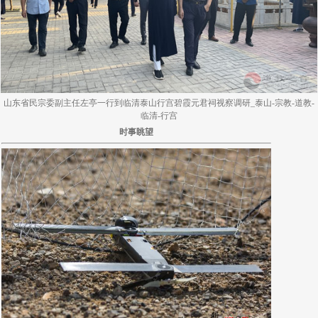
山东省民宗委副主任左亭一行到临清泰山行宫碧霞元君祠视察调研_泰山-宗教-道教-
临清-行宫
时事眺望