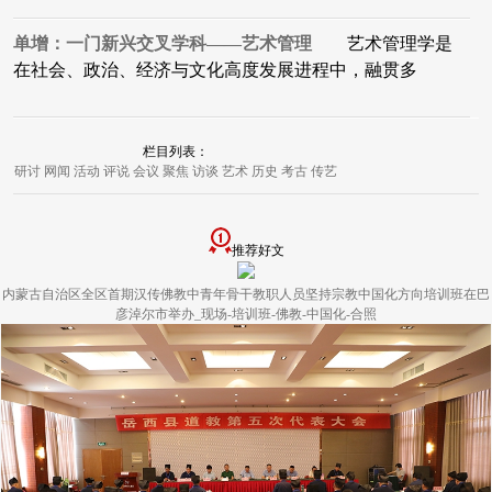
单增：一门新兴交叉学科——艺术管理
艺术管理学是
在社会、政治、经济与文化高度发展进程中，融贯多
栏目列表：
研讨
网闻
活动
评说
会议
聚焦
访谈
艺术
历史
考古
传艺
推荐好文
内蒙古自治区全区首期汉传佛教中青年骨干教职人员坚持宗教中国化方向培训班在巴
彦淖尔市举办_现场-培训班-佛教-中国化-合照