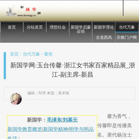
首页
分站首页
理想社会
新国学启蒙
新国学理论
当代万象
运动
古道西风
宗教门户网
首页
当代万象
聚焦
>
>
新国学网:玉台传馨·浙江女书家百家精品展_浙
江-副主席-新昌
编辑：邹萍 来源：美术报
馨为香气，
新国学：
毛泽东
|
刘基元
传馨即是传播美
新国学教育概览
|
新国学精神
|
明学与明品
名。唐代杨汝士
生活
|