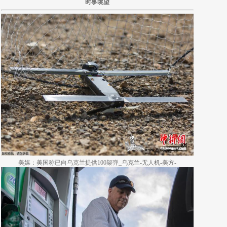
时事眺望
美媒：美国称已向乌克兰提供100架弹_乌克兰-无人机-美方-