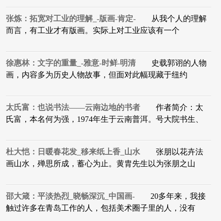
张炼：拓宽对工业的理解_-版画-肯定-
从我个人的理解
而言，有工业才有版画。实际上对工业应该有一个
徐惠林：文字的重量_-雅意-时鲜-明清
史载郭诩的人物
画，内容多为历史人物故事，但面对此幅现藏于纽约
太氏富：也说书法——云南边地的书者
作者简介：太
氏富，本名何为强，1974年生于云南普洱。号大院书生、
杜大恺：日暖春花发_移来纸上香_山水
张朋以花卉法
画山水，殚思所成，蓄心为止。黄胄先生以为张朋之山
邵大箴：平淡热烈_晓畅深沉_中国画-
20多年来，我接
触过许多在青岛工作的人，包括美术圈子里的人，没有