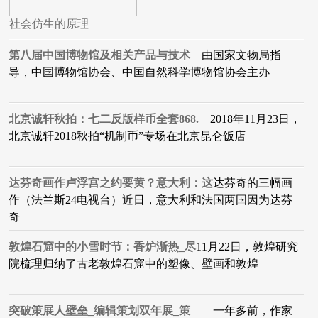
社会仿生的原理
第八届中国博物馆及相关产品与技术
由国家文物局指
导，中国博物馆协会、中国自然科学博物馆协会主办
北京诚轩秋拍：七二反版样币全套868.
2018年11月23日，
北京诚轩2018秋拍“机制币”专场在北京昆仑饭店
达芬奇画作卢浮宫之约要黄？意大利：这
达芬奇的三幅画
作（法兰斯24电视台）近日，意大利和法国两国因为达芬
奇
敦煌石窟中的小雪时节：香炉渐热_尽
11月22日，敦煌研究
院梳理归纳了古老敦煌石窟中的塑像、壁画和敦煌
突破策展人壁垒_编辑策划双年展_策
一年多前，作家