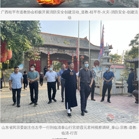
广西桂平市道教协会积极开展消防安全创建活动_道教-桂平市-火灾-消防安全-创建活
动
山东省民宗委副主任左亭一行到临清泰山行宫碧霞元君祠视察调研_泰山-宗教-道教-
临清-行宫