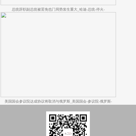
总统辞职副总统被罢免也门局势发生重大_哈迪-总统-停火-
美国国会参议院达成协议将取消与俄罗斯_美国国会-参议院-俄罗斯-