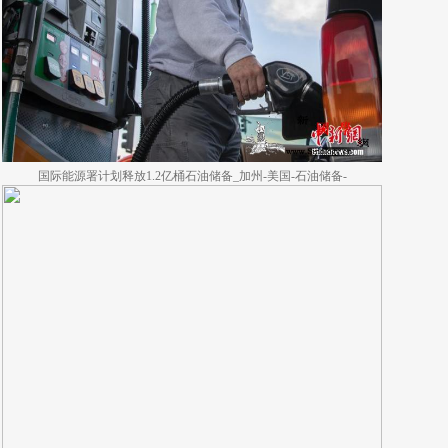
国际能源署计划释放1.2亿桶石油储备_加州-美国-石油储备-