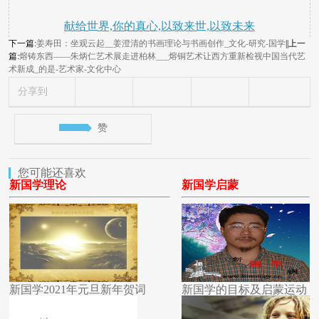
献给世界,你的真心,以致来世,以致未来
下一篇:
姜寿田：坐观云起__姜澄清的书画理论与书画创作_文化-研究-国学
||上一
篇:
熔铸东西——朱炳仁艺术展走进柏林___熔铜艺术让西方重新检视中国当代艺
术新成_的是-艺术家-文化中心
分享到
赞
您可能还喜欢
新国学理论
新国学启蒙
新国学2021年元旦新年贺词
新国学的目标及启蒙运动