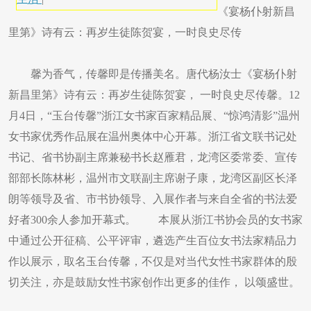
《宴杨仆射新昌
里第》诗有云：再岁生徒陈贺宴，一时良史尽传
馨为香气，传馨即是传播美名。唐代杨汝士《宴杨仆射
新昌里第》诗有云：再岁生徒陈贺宴， 一时良史尽传馨。12
月4日，“玉台传馨”浙江女书家百家精品展、“惊鸿清影”温州
女书家优秀作品展在温州奥体中心开幕。浙江省文联书记处
书记、省书协副主席兼秘书长赵雁君，龙湾区委常委、宣传
部部长陈林彬，温州市文联副主席谢子康，龙湾区副区长泽
朗等领导及省、市书协领导、入展作者与来自全省的书法爱
好者300余人参加开幕式。 本展从浙江书协会员的女书家
中通过公开征稿、公平评审，遴选产生百位女书法家精品力
作以展示，取名玉台传馨，不仅是对当代女性书家群体的殷
切关注，亦是鼓励女性书家创作出更多的佳作， 以颂盛世。