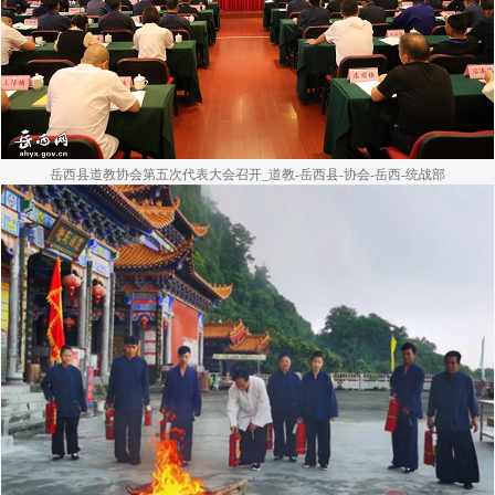
岳西县道教协会第五次代表大会召开_道教-岳西县-协会-岳西-统战部