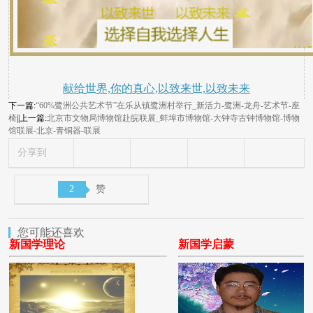
献给世界,你的真心,以致来世,以致未来
下一篇:
“60%鹭洲公共艺术节”在乐从镇鹭洲村举行_新活力-鹭洲-龙舟-艺术节-座
椅
||上一篇:
北京市文物局博物馆赴皖联展_蚌埠市博物馆-大钟寺古钟博物馆-博物
馆联展-北京-青铜器-联展
分享到
2
赞
您可能还喜欢
新国学理论
新国学启蒙