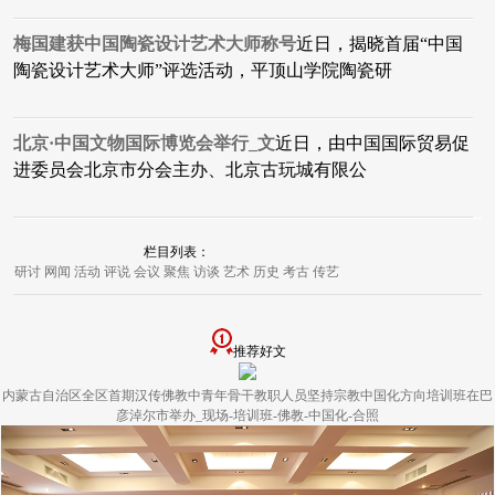
梅国建获中国陶瓷设计艺术大师称号
近日，揭晓首届“中国
陶瓷设计艺术大师”评选活动，平顶山学院陶瓷研
北京·中国文物国际博览会举行_文
近日，由中国国际贸易促
进委员会北京市分会主办、北京古玩城有限公
栏目列表：
研讨
网闻
活动
评说
会议
聚焦
访谈
艺术
历史
考古
传艺
推荐好文
内蒙古自治区全区首期汉传佛教中青年骨干教职人员坚持宗教中国化方向培训班在巴
彦淖尔市举办_现场-培训班-佛教-中国化-合照