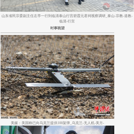
山东省民宗委副主任左亭一行到临清泰山行宫碧霞元君祠视察调研_泰山-宗教-道教-
临清-行宫
时事眺望
美媒：美国称已向乌克兰提供100架弹_乌克兰-无人机-美方-