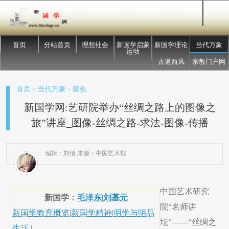
首页
分站首页
理想社会
新国学启蒙
新国学理论
当代万象
运动
古道西风
宗教门户网
首页
当代万象
聚焦
>
>
新国学网:艺研院举办“丝绸之路上的图像之
旅”讲座_图像-丝绸之路-求法-图像-传播
编辑：刘倩 来源：中国艺术报
中国艺术研究
新国学：
毛泽东
|
刘基元
院“名师讲
新国学教育概览
|
新国学精神
|
明学与明品
坛”——“丝绸之
生活
|