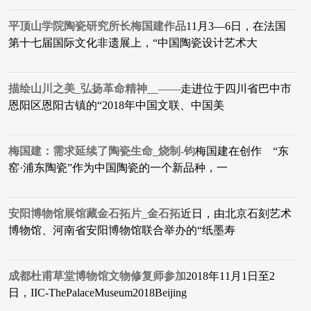
平顶山学院陶瓷研究所长梅国建作品
11月3—6日，在法国
第十七届国际文化非遗展上，“中国陶瓷设计艺术大
描绘山川之美_弘扬革命精神__——
走进位于四川省巴中市
恩阳区恩阳古镇的“2018年中国文联、中国美
梅国建：需求延续了陶瓷生命_烧制-钧
​梅国建在创作 “东
窑·浦东陶瓷”作为中国陶瓷的一个新品种，一
安阳博物馆展馆藏金石拓片_金石拓
近日，由北京石刻艺术
博物馆、河南省安阳博物馆联合举办的“纸墨寿
成都杜甫草堂博物馆文物修复师参加
2018年11月1日至2
日，IIC-ThePalaceMuseum2018Beijing