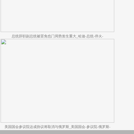
总统辞职副总统被罢免也门局势发生重大_哈迪-总统-停火-
美国国会参议院达成协议将取消与俄罗斯_美国国会-参议院-俄罗斯-