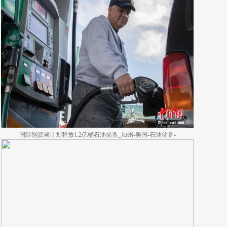
国际能源署计划释放1.2亿桶石油储备_加州-美国-石油储备-