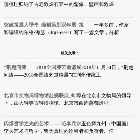
院梳理归纳了古老敦煌石窟中的塑像、壁画和敦煌
突破策展人壁垒_编辑策划双年展_策
一年多前，作家
和编辑约尔格·海瑟（JrgHeiser）写了一篇文章，分析
相关文章：
“荆楚问漆——2018全国漆艺邀请展
2018年11月24日，“荆楚
问漆——2018全国漆艺邀请展”在荆州传统工
北京市文物局博物馆赴皖联展_蚌埠
在北京市文物局的领导
下，由大钟寺古钟博物馆、北京市西周燕都遗址
闪烁哲学之光的艺术_——论李兵水
玉色辉九州（中国画）
李兵​艺术与哲学，皆为真理的诠释者和负荷者。任