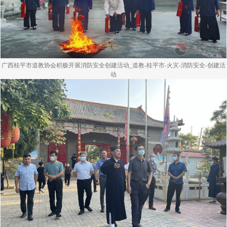
广西桂平市道教协会积极开展消防安全创建活动_道教-桂平市-火灾-消防安全-创建活
动