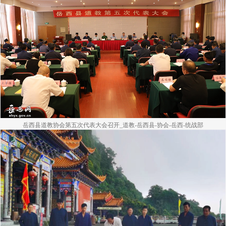
岳西县道教协会第五次代表大会召开_道教-岳西县-协会-岳西-统战部