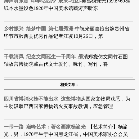
涛声听东浙_印学话西泠_成果-社团-
吴昌硕珠光139.6×69㎝
纸本水墨设色1920年中国美术馆藏涛声听东
乡村振兴_绘梦中国_第七届秀洲·中
祝光丽喜娘出嫁贵州省
毕节市黔西县优秀作品​记者江凌10月26日，第
千载清风_纪念文同诞生一千周年_墨
清郑燮仿文同竹石图
轴故宫博物院藏​古代文士爱竹、咏竹、写竹，将
相关文章：
四川省博消火栓不能出水_这些博物
从国家文物局获悉，为
主动汲取巴西国家博物馆火灾事故教训，应急管理
一带一路_巅峰艺术：著名画家杨渝光_
【艺术简介】杨渝
光，男，1970年生于中国黑龙江省，中国美术家协会会员