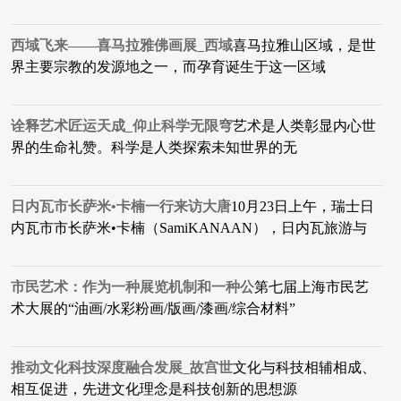
西域飞来——喜马拉雅佛画展_西域
喜马拉雅山区域，是世
界主要宗教的发源地之一，而孕育诞生于这一区域
诠释艺术匠运天成_仰止科学无限穹
艺术是人类彰显内心世
界的生命礼赞。科学是人类探索未知世界的无
日内瓦市长萨米•卡楠一行来访大唐
10月23日上午，瑞士日
内瓦市市长萨米•卡楠（SamiKANAAN），日内瓦旅游与
市民艺术：作为一种展览机制和一种公
第七届上海市民艺
术大展的“油画/水彩粉画/版画/漆画/综合材料”
推动文化科技深度融合发展_故宫世
​文化与科技相辅相成、
相互促进，先进文化理念是科技创新的思想源