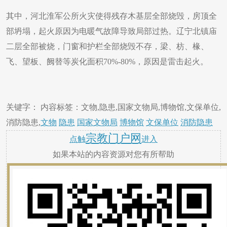
其中，河北淮军公所火灾使得残存木基层全部烧毁，房顶全
部坍塌，起火原因为电暖气故障导致局部过热。辽宁北镇庙
二层全部被烧，门窗和护栏全部烧毁不存，梁、枋、椽、
飞、望板、阙替等炭化面积70%-80%，原因是雷击起火。
关键字： 内容标签：文物,隐患,国家文物局,博物馆,文保单位,
消防隐患,
文物
隐患
国家文物局
博物馆
文保单位
消防隐患
宗教门户网
点触
进入
如果本站的内容资源对您有所帮助