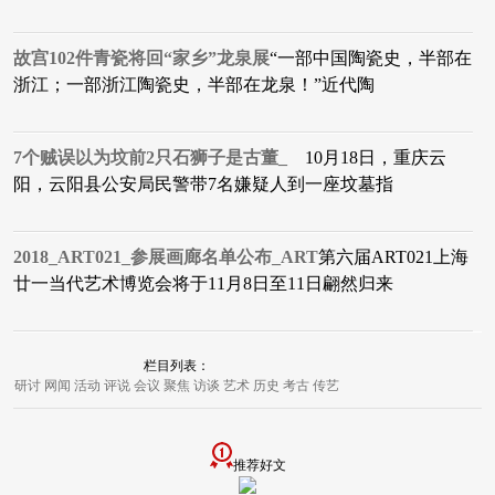
故宫102件青瓷将回“家乡”龙泉展
​“一部中国陶瓷史，半部在
浙江；一部浙江陶瓷史，半部在龙泉！”近代陶
7个贼误以为坟前2只石狮子是古董_
​ 10月18日，重庆云
阳，云阳县公安局民警带7名嫌疑人到一座坟墓指
2018_ART021_参展画廊名单公布_ART
第六届ART021上海
廿一当代艺术博览会将于11月8日至11日翩然归来
栏目列表：
研讨
网闻
活动
评说
会议
聚焦
访谈
艺术
历史
考古
传艺
推荐好文