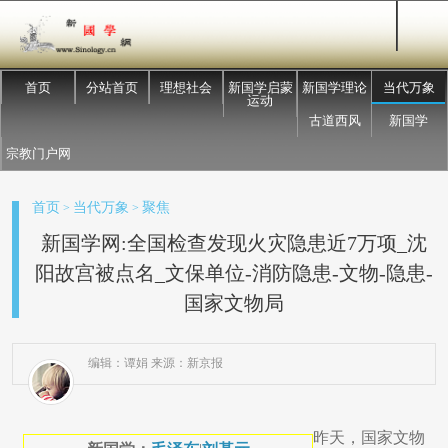
首页
分站首页
理想社会
新国学启蒙
新国学理论
当代万象
运动
古道西风
新国学
宗教门户网
首页
当代万象
聚焦
>
>
新国学网:全国检查发现火灾隐患近7万项_沈
阳故宫被点名_文保单位-消防隐患-文物-隐患-
国家文物局
编辑：谭娟 来源：新京报
昨天，国家文物