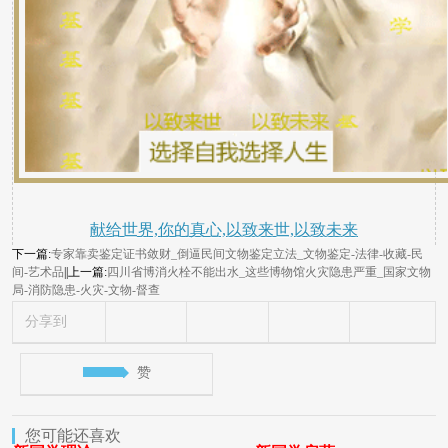
献给世界,你的真心,以致来世,以致未来
下一篇:
专家靠卖鉴定证书敛财_倒逼民间文物鉴定立法_文物鉴定-法律-收藏-民
间-艺术品
||上一篇:
四川省博消火栓不能出水_这些博物馆火灾隐患严重_国家文物
局-消防隐患-火灾-文物-督查
分享到
赞
您可能还喜欢