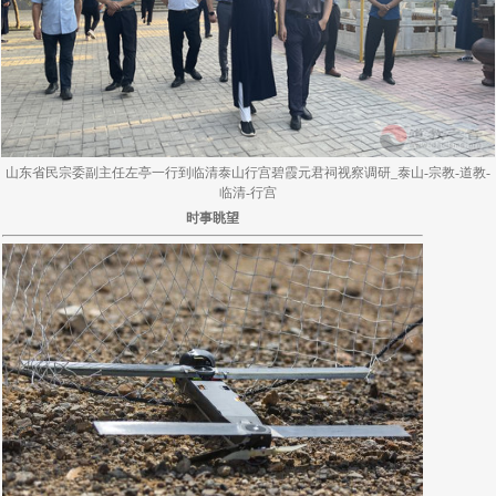
山东省民宗委副主任左亭一行到临清泰山行宫碧霞元君祠视察调研_泰山-宗教-道教-
临清-行宫
时事眺望