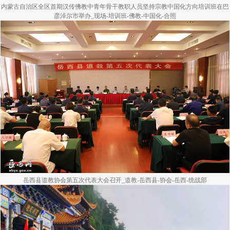
内蒙古自治区全区首期汉传佛教中青年骨干教职人员坚持宗教中国化方向培训班在巴
彦淖尔市举办_现场-培训班-佛教-中国化-合照
岳西县道教协会第五次代表大会召开_道教-岳西县-协会-岳西-统战部