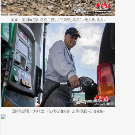
美媒：美国称已向乌克兰提供100架弹_乌克兰-无人机-美方-
国际能源署计划释放1.2亿桶石油储备_加州-美国-石油储备-