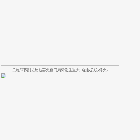
总统辞职副总统被罢免也门局势发生重大_哈迪-总统-停火-