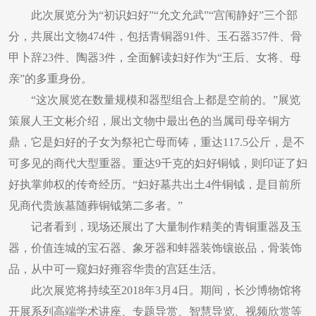
此次展览分为“初识妇好”“允文允武”“宫闱静好”三个部
分，共展出文物474件，包括青铜器91件、玉石器357件、骨
甲卜辞23件、陶器3件，全面解读妇好作为“王后、女将、母
亲”的多重身份。
“这次展览在数量规模和器型组合上都是空前的。”展览
策展人王文彬介绍，展出文物中最出色的当属司母辛铜方
鼎，它是妇好的子女为祭祀亡母而铸，重达117.5公斤，是不
可多见的商代大型重器。重达9千克的妇好铜钺，则印证了妇
好执掌帅权的传奇经历。“妇好墓共出土4件铜钺，是目前所
见商代贵族墓随葬铜钺第二多者。”
记者看到，现场还展出了大量制作精美的青铜重器及玉
器，价值连城的宝石器、象牙器和蚌器装饰镶嵌品，骨装饰
品，从中可一窥妇好雍容华贵的宫廷生活。
此次展览将持续至2018年3月4日。期间，长沙博物馆将
开展系列高端学术讲座、专题导赏、智慧导览、视频欣赏等