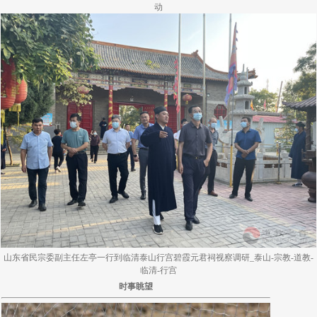
动
山东省民宗委副主任左亭一行到临清泰山行宫碧霞元君祠视察调研_泰山-宗教-道教-
临清-行宫
时事眺望