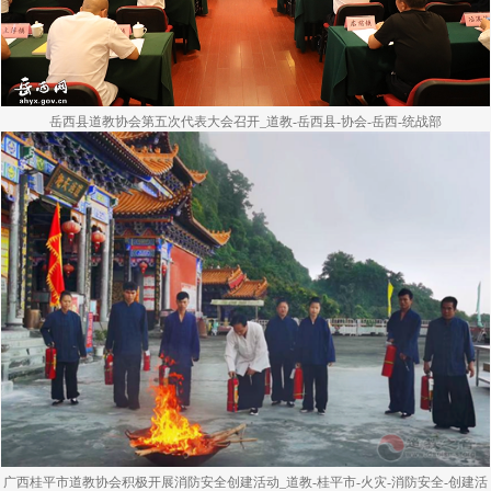
岳西县道教协会第五次代表大会召开_道教-岳西县-协会-岳西-统战部
广西桂平市道教协会积极开展消防安全创建活动_道教-桂平市-火灾-消防安全-创建活