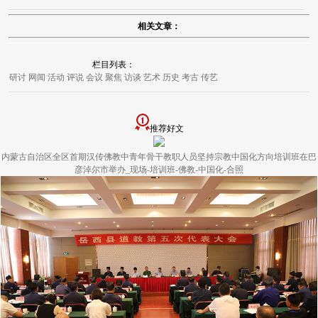
相关文章：
栏目列表：
研讨
网闻
活动
评说
会议
聚焦
访谈
艺术
历史
考古
传艺
推荐好文
内蒙古自治区全区首期汉传佛教中青年骨干教职人员坚持宗教中国化方向培训班在巴
彦淖尔市举办_现场-培训班-佛教-中国化-合照