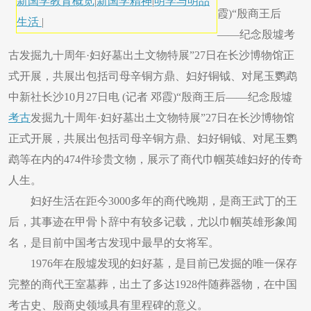
新国学教育概览
|
新国学精神
|
明学与明品
霞)“殷商王后
生活
|
——纪念殷墟考
古发掘九十周年·妇好墓出土文物特展”27日在长沙博物馆正
式开展，共展出包括司母辛铜方鼎、妇好铜钺、对尾玉鹦鹉
中新社长沙10月27日电 (记者 邓霞)“殷商王后——纪念殷墟
考古
发掘九十周年·妇好墓出土文物特展”27日在长沙博物馆
正式开展，共展出包括司母辛铜方鼎、妇好铜钺、对尾玉鹦
鹉等在内的474件珍贵文物，展示了商代巾帼英雄妇好的传奇
人生。
妇好生活在距今3000多年的商代晚期，是商王武丁的王
后，其事迹在甲骨卜辞中有较多记载，尤以巾帼英雄形象闻
名，是目前中国考古发现中最早的女将军。
1976年在殷墟发现的妇好墓，是目前已发掘的唯一保存
完整的商代王室墓葬，出土了多达1928件随葬器物，在中国
考古史、殷商史领域具有里程碑的意义。