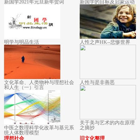
新国学2021年元旦新年贺词
新国学的目标及启蒙运动
明学与明品生活
人性之声HK--悲惨世界
文化革命、人类物种与理想社会
人性与是非善恶
和人生（一）引言
关于美与艺术的内在原理
中医之数理科学化改革与基元系
之摘抄
统人体数理模型
理想社会
旧文化整理