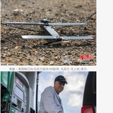
美媒：美国称已向乌克兰提供100架弹_乌克兰-无人机-美方-