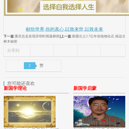
献给世界,你的真心,以致来世,以致未来
下一篇:
重庆忠县发现宋明时期墓葬群
||上一篇:
新疆出土3.7亿年前植物化石 揭远古
树木秘密
分享到
2
赞
您可能还喜欢
新国学理论
新国学启蒙