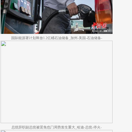
国际能源署计划释放1.2亿桶石油储备_加州-美国-石油储备-
总统辞职副总统被罢免也门局势发生重大_哈迪-总统-停火-