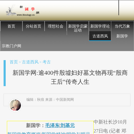
首页
分站首页
理想社会
新国学启蒙
新国学理论
当代万象
运动
古道西风
新国学
宗教门户网
首页
古道西风
考古
>
>
新国学网:逾400件殷墟妇好墓文物再现“殷商
王后”传奇人生
编辑：秋痕 来源：中国新闻网
中新社长沙10月
新国学：
毛泽东
|
刘基元
27日电 (记者 邓