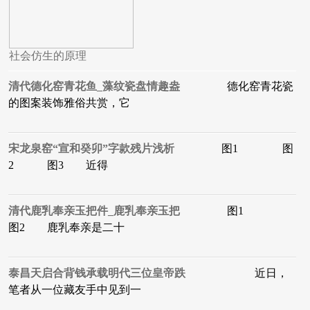
社会仿生的原理
清代德化窑青花鱼_藻纹瓷盘情趣盎
德化窑青花瓷
的图案装饰雅俗共赏，它
宋龙泉窑“宣和癸卯”字款残片浅析
图1 图
2 图3 近得
清代鹿乳奉亲玉把件_鹿乳奉亲玉把
图1
图2 鹿乳奉亲是二十
泰昌天启合背钱承载明代三位皇帝跌
近日，
笔者从一位藏友手中见到一