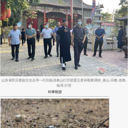
山东省民宗委副主任左亭一行到临清泰山行宫碧霞元君祠视察调研_泰山-宗教-道教-
临清-行宫
时事眺望