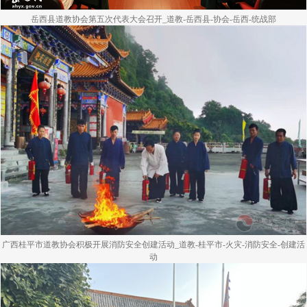
岳西县道教协会第五次代表大会召开_道教-岳西县-协会-岳西-统战部
广西桂平市道教协会积极开展消防安全创建活动_道教-桂平市-火灾-消防安全-创建活
动