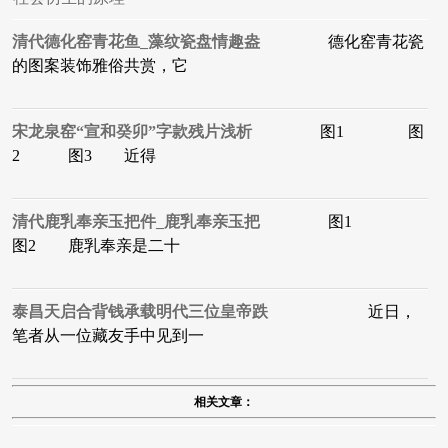
清代德化窑青花鱼_藻纹瓷盘情趣盎
德化窑青花瓷
的图案装饰雅俗共赏，它
宋龙泉窑“宣和癸卯”字款残片浅析
图1 图
2 图3 近得
清代鹿乳奉亲玉把件_鹿乳奉亲玉把
图1
图2 鹿乳奉亲是二十
泰昌天启合背钱承载明代三位皇帝跌
近日，
笔者从一位藏友手中见到一
相关文章：