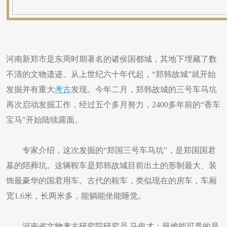
河南新郑市是东周时期著名的诸侯国都城，其地下埋藏了数
不清的文物遗迹。从上世纪六十年代起，“郑韩故城”就开始
发掘并有重大
考古
发现。今年二月，郑韩故城的三号车马坑
再次启动发掘工作，经过五个多月努力，2400多年前的“香车
宝马”开始陆续露面。
专家介绍，这次发掘的“郑国三号车马坑”，是郑国国君
墓的陪葬坑。这辆鞍车是郑韩故城目前出土的形制最大、装
饰最豪华的国君用车。古代的鞍车，类似现在的房车，车厢
宽1.6米，长两米多，能躺能坐能睡觉。
河南省文物考古研究院研究员 马俊才：最难能可贵的是