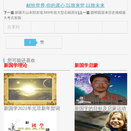
献给世界,你的真心,以致来世,以致未来
下一篇:
新疆天山东部发现3000年前大型石砌房址
||上一篇:
圆明园迎来历史规模最
大考古发掘
分享到
1
赞
您可能还喜欢
新国学理论
新国学启蒙
新国学2021年元旦新年贺词
新国学的目标及启蒙运动