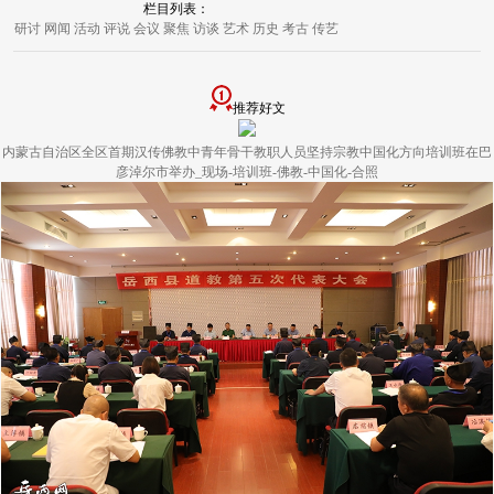
栏目列表：
研讨
网闻
活动
评说
会议
聚焦
访谈
艺术
历史
考古
传艺
推荐好文
内蒙古自治区全区首期汉传佛教中青年骨干教职人员坚持宗教中国化方向培训班在巴
彦淖尔市举办_现场-培训班-佛教-中国化-合照