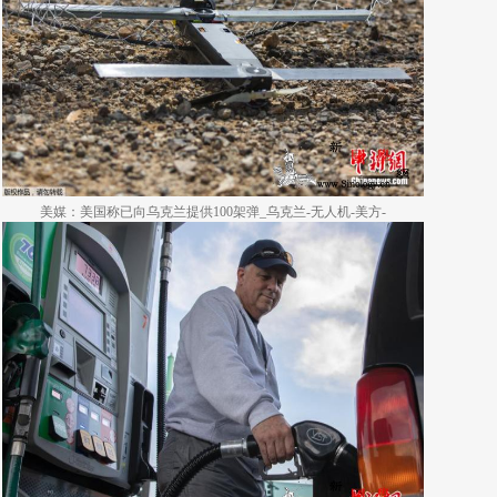
美媒：美国称已向乌克兰提供100架弹_乌克兰-无人机-美方-