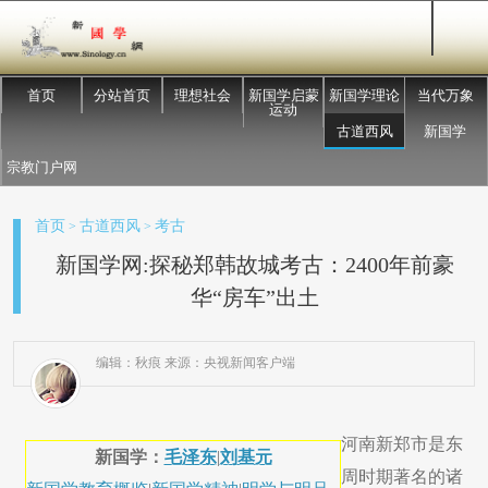
首页
分站首页
理想社会
新国学启蒙
新国学理论
当代万象
运动
古道西风
新国学
宗教门户网
首页
古道西风
考古
>
>
新国学网:探秘郑韩故城考古：2400年前豪
华“房车”出土
编辑：秋痕 来源：央视新闻客户端
河南新郑市是东
新国学：
毛泽东
|
刘基元
周时期著名的诸