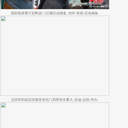
国际能源署计划释放1.2亿桶石油储备_加州-美国-石油储备-
总统辞职副总统被罢免也门局势发生重大_哈迪-总统-停火-