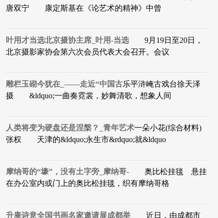
唐双宁 康定斯基在《论艺术的精神》中曾
叶用才当选北京摄协主席_叶用-当选
9月19日至20日，
北京摄影家协会第六次会员代表大会召开。会议
雕栏玉砌今犹在_——走近“中国古
乐平浒崦古戏台徐天泽
摄 &ldquo;一曲奏霓裳，妙舞清歌，想象人间
人类将变为硬盘还是涅槃？_青年艺术
一朵小花(综合材料)
张权 天津的&ldquo;永生市&rdquo;就&ldquo
摩纳哥的“壕”，没有土字旁_摩纳哥-
奥比松挂毯 悬挂
在办公室内或门上的奥比松挂毯，织有摩纳哥格
升庵诗意全国书画名家邀请展成都举
近日，由成都市