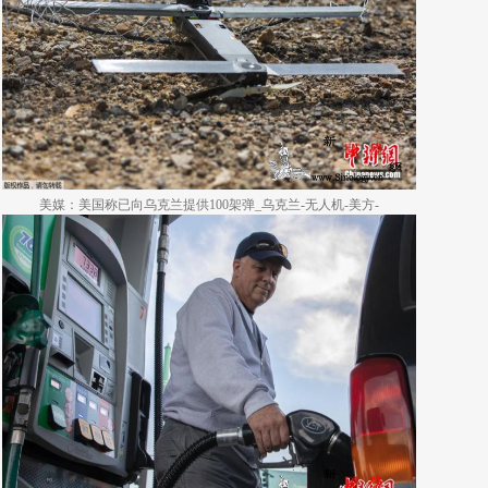
美媒：美国称已向乌克兰提供100架弹_乌克兰-无人机-美方-