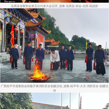
岳西县道教协会第五次代表大会召开_道教-岳西县-协会-岳西-统战部
广西桂平市道教协会积极开展消防安全创建活动_道教-桂平市-火灾-消防安全-创建活
动