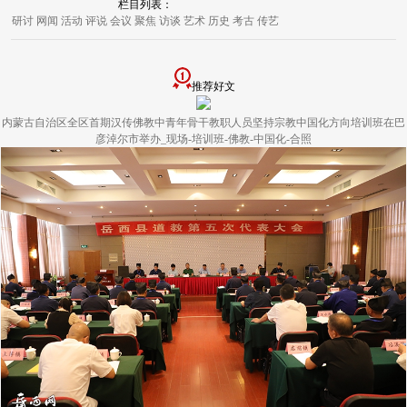
栏目列表：
研讨
网闻
活动
评说
会议
聚焦
访谈
艺术
历史
考古
传艺
推荐好文
内蒙古自治区全区首期汉传佛教中青年骨干教职人员坚持宗教中国化方向培训班在巴
彦淖尔市举办_现场-培训班-佛教-中国化-合照