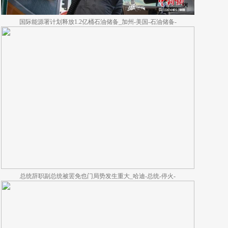
国际能源署计划释放1.2亿桶石油储备_加州-美国-石油储备-
总统辞职副总统被罢免也门局势发生重大_哈迪-总统-停火-