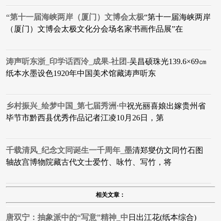
“第十一届海峡两岸（厦门）文博会太极
“第十一届海峡两岸
（厦门）文博会太极文化分会场名家书画作品展”在
涛声听东浙_印学话西泠_成果-社团-
吴昌硕珠光139.6×69㎝
纸本水墨设色1920年中国美术馆藏涛声听东
乡村振兴_绘梦中国_第七届秀洲·中
祝光丽喜娘出嫁贵州省
毕节市黔西县优秀作品​记者江凌10月26日，第
千载清风_纪念文同诞生一千周年_墨
清郑燮仿文同竹石图
轴故宫博物院藏​古代文士爱竹、咏竹、写竹，将
相关文章：
唐双宁：抽象派中的“写意”精神_中
日出江花(纸本综合)