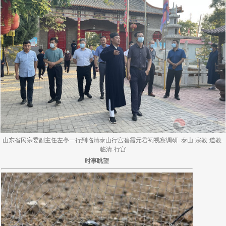
山东省民宗委副主任左亭一行到临清泰山行宫碧霞元君祠视察调研_泰山-宗教-道教-
临清-行宫
时事眺望