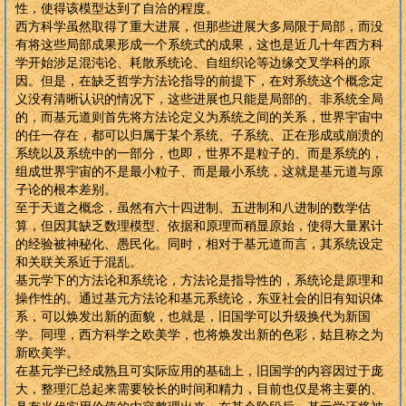
性，使得该模型达到了自洽的程度。
西方科学虽然取得了重大进展，但那些进展大多局限于局部，而没
有将这些局部成果形成一个系统式的成果，这也是近几十年西方科
学开始涉足混沌论、耗散系统论、自组织论等边缘交叉学科的原
因。但是，在缺乏哲学方法论指导的前提下，在对系统这个概念定
义没有清晰认识的情况下，这些进展也只能是局部的、非系统全局
的，而基元道则首先将方法论定义为系统之间的关系，世界宇宙中
的任一存在，都可以归属于某个系统、子系统、正在形成或崩溃的
系统以及系统中的一部分，也即，世界不是粒子的、而是系统的，
组成世界宇宙的不是最小粒子、而是最小系统，这就是基元道与原
子论的根本差别。
至于天道之概念，虽然有六十四进制、五进制和八进制的数学估
算，但因其缺乏数理模型、依据和原理而稍显原始，使得大量累计
的经验被神秘化、愚民化。同时，相对于基元道而言，其系统设定
和关联关系近于混乱。
基元学下的方法论和系统论，方法论是指导性的，系统论是原理和
操作性的。通过基元方法论和基元系统论，东亚社会的旧有知识体
系，可以焕发出新的面貌，也就是，旧国学可以升级换代为新国
学。同理，西方科学之欧美学，也将焕发出新的色彩，姑且称之为
新欧美学。
在基元学已经成熟且可实际应用的基础上，旧国学的内容因过于庞
大，整理汇总起来需要较长的时间和精力，目前也仅是将主要的、