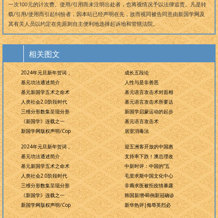
一次100元的计次费。使用/引用而未注明出处者，也将视情况予以法律追责。凡是转
载/引用/使用而引起纠纷者，因本站已经声明在先，故而视同被告同意由新国学网及
其有关人员以约定在先原则自主便利地选择起诉地和管辖法院。
相关图文
2024年元旦新年贺词，
成长五段论
基元功法通述简介
人性与是非善恶
基元新国学五术之命术
基元语言攻击术对面相
人类社会2.0阶段时代
基元语言攻击术所要达
三维分形数集呈现分形
新国学启蒙运动的起步
《新国学》连载之一
基元语言攻击术
新国学网版权声明/Cop
居室消毒法
2024年元旦新年贺词，
迎五洲客开放的中国惠
基元功法通述简介
支持率下跌！澳总理改
基元新国学五术之命术
中新时评：中国的“五
人类社会2.0阶段时代
毛里求斯中国文化中心
三维分形数集呈现分形
非裔求医被拒疫情暴露
《新国学》连载之一
韩国新增48例新冠确诊
新国学网版权声明/Cop
新华热评|侮辱英烈必