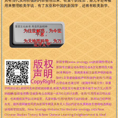
具有当代实用价值的内容整理出来。在某个阶段后，基元学还将被
用来整理欧美学说，有了东亚和中国的新国学，还将有欧美新学。
重塑文化标准 再造民族精神
为往世解惑，为今世
平息，
为天地而科学，为万
世开太平
新国学网(www.sinology.cn)的新国学理论&
新国学启蒙运动&理想社会&文化整理四大板
块(本网站中，新闻类未标注版权声明的板块
除外),文章都做版权声明和保护(使用/引用观
点理论者也请注明《新国学和基元学》双重
字样的出处),未经同意和授权就转载者,将视为同意支付每篇文章不低于50万元人民币
的稿酬/版权使用费/且收取每点击阅读一次100元的计次费。使用/引用而未注明出处
者，也将视情况予以法律追责。凡是转载/引用/使用而引起纠纷者，因本站已经声明
在先，故而视同被告同意由新国学网及其有关人员以约定在先原则自主便利地选择起
诉地和管辖法院。New Sinology Website(This Website-sinology.cn)'s New
Chinese Studies Theory & New Chinese Learning Enlightenment & Ideal