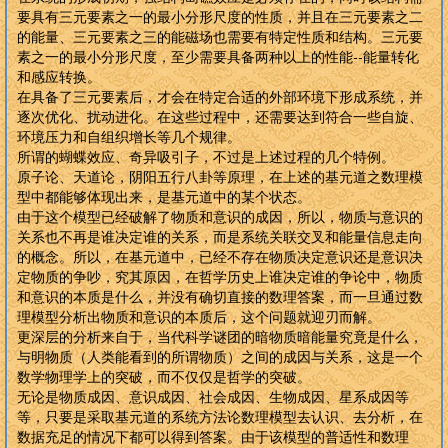
要具有三元要素之一的最小分形尺度的性质，并且在三元要素之二
的能量、三元要素之三的能磁场也需要有特定性质和结构。三元要
素之一的最小分形尺度，至少需要具备两种以上的性能--能量转化
和感应转换。
在具备了三元要素后，才会在特定合适的外部环境下形成系统，并
逐次优化、扰动进化。在这些过程中，还需要达到符合一些自旋、
环境压力和自组织增长等几个规律。
所谓的蝴蝶效应、奇异吸引子，不过是上述过程的几个特例。
原子论、天道论，阴阳五行八卦等原理，在上述的基元道之数理模
型中都能够体现出来，是基元道中的某个状态。
由于这个模型已经破解了物质和意识的成因，所以，物质与意识的
关系也不再是谁决定谁的关系，而是系统关联交叉和能量信息走向
的概念。所以，在基元道中，已经不存在物质决定意识还是意识决
定物质的争吵，究其原因，在哲学历史上谁决定谁的争论中，物质
和意识的本质是什么，并没有确切直接的数理答案，而一旦通过数
理模型分析出物质和意识的本质后，这个问题就迎刃而解。
更深层的分析来自于，当代科学谜团的暗物质暗能量究竟是什么，
与明物质（人类能看到的所谓物质）之间的成因与关系，这是一个
数学物理学上的突破，而不仅仅是哲学的突破。
无论是物质成因、意识成因、社会成因、生物成因、星系成因等
等，只要是采取基元道的系统方法论数理模型去认识、去分析，在
数据充足的情况下都可以得到答案。由于该模型的普适性和数理