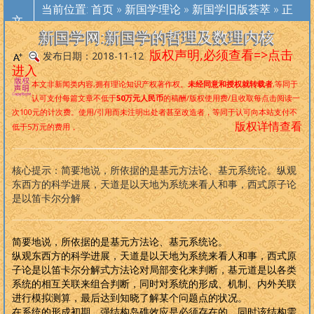
者
，是中国首位且唯一的以自然科学为基础标准审视、梳理和改造传
当前位置:
首页
»
新国学理论
»
新国学旧版荟萃
» 正
统文化及其宗教的代表
文
。
再造华夏文化标准，重塑华夏民族精神
，是
新国学网一直倡导的口号，现在，新国学理论已经是一个非常完备、
新国学网:新国学的哲理及数理内核
深度范畴远超旧国学/西学的系统性理论，
未来世界社会结构
。
版权声明,必须查看=>点击
发布日期：2018-11-12
进入
本文非新闻类内容,拥有理论知识产权著作权。
未经同意和授权就转载者
,等同于
版权必读
认可支付每篇文章不低于
50万元人民币
的稿酬/版权使用费/且收取每点击阅读一
次100元的计次费。使用/引用而未注明出处者甚至改造者，等同于认可向本站支付不
道学入
道教人
内丹修
外丹阐
养生撷
道家文
佛学采
拳术精
大
中
论
孟
周
诗
尚
礼
春秋左
版权详情查看
低于5万元的费用，
门
物
炼
幽
粹
化
珍
选
学
庸
语
子
易
经
书
记
传
古典小说
现代小说
古典诗词
现代诗歌
外国文学
名家文集
另类作品
笑话大全
武侠小说
言情小说
古典散文
现代散文
纪实文学
人物传记
热门作品
原创作品
核心提示：简要地说，所依据的是基元方法论、基元系统论。纵观
侦探小说
科幻小说
诸子百家
哲学宗教
文学常识
马列主义
文学理论
四库全书
东西方的科学进展，天道是以天地为系统来看人和事，西式原子论
是以笛卡尔分解
简要地说，所依据的是基元方法论、基元系统论。
纵观东西方的科学进展，天道是以天地为系统来看人和事，西式原
子论是以笛卡尔分解式方法论对局部变化来判断，基元道是以各类
系统的相互关联来组合判断，同时对系统的形成、机制、内外关联
进行模拟测算，最后达到知晓了解某个问题点的状况。
在系统的形成初期，强结构岛礁效应是必须存在的，同时该结构需