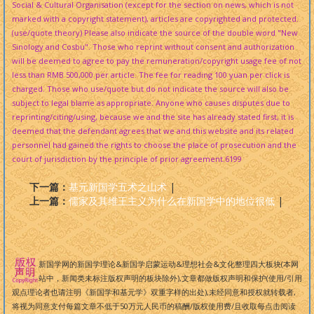
Social & Cultural Organisation (except for the section on news, which is not
marked with a copyright statement), articles are copyrighted and protected.
(use/quote theory) Please also indicate the source of the double word "New
Sinology and Cosbu". Those who reprint without consent and authorization
will be deemed to agree to pay the remuneration/copyright usage fee of not
less than RMB 500,000 per article. The fee for reading 100 yuan per click is
charged. Those who use/quote but do not indicate the source will also be
subject to legal blame as appropriate. Anyone who causes disputes due to
reprinting/citing/using, because we and the site has already stated first, it is
deemed that the defendant agrees that we and this website and its related
personnel had gained the rights to choose the place of prosecution and the
court of jurisdiction by the principle of prior agreement.
6199
下一篇：
基元新国学五术之山术
|
上一篇：
儒家及其维王主义为什么在新国学中的地位很低
|
新国学网的新国学理论&新国学启蒙运动&理想社会&文化整理四大板块(本网
站中，新闻类未标注版权声明的板块除外),文章都做版权声明和保护(使用/引用
观点理论者也请注明《新国学和基元学》双重字样的出处),未经同意和授权就转载者,
将视为同意支付每篇文章不低于50万元人民币的稿酬/版权使用费/且收取每点击阅读