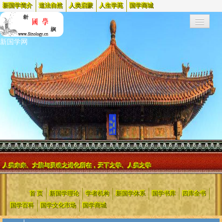
新国学简介
道法自然
人类启蒙
人生学苑
国学商城
新国学网
人类未来、大脑与灵魂之进化所在，天下之学、人类之学
新国学网起始于1999年，2002年更名为新国学网
，是中国最早的两个
首 页
新国学理论
学者机构
新国学体系
国学书库
四库全书
国学网站之一，蜚声海内外，被国内外众多媒体、院校和机构(含政府
等)链接和引用，电脑时代日流量高达到一百万。
国学百科
国学文化市场
国学商城
新国学网是新国学的创建者，是对中国旧腐文化进行变革的大力推行