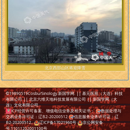
北京西部山区将迎降雪
©19890519
Cosbu/Sinology.新国学网
. || 基元医苑（大连）科技
有限公司 || 北京六维天地科技发展有限公司 || 新国学网（大
连）文化有限公司
.
ICP经营许可备案、增值电信业务及相关证书：
数据处理与
交易业务许可证：辽B2-20200512
信息服务业务许可证：辽
B2-20200512
..
辽ICP备17021960号
京公网安备
号:11011202001100号