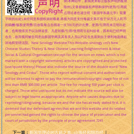
块(本网站中，新闻类未标注版权声明的板块
除外),文章都做版权声明和保护(使用/引用观
点理论者也请注明《新国学和基元学》双重
字样的出处),未经同意和授权就转载者,将视为同意支付每篇文章不低于50万元人民币
的稿酬/版权使用费/且收取每点击阅读一次100元的计次费。使用/引用而未注明出处
者，也将视情况予以法律追责。凡是转载/引用/使用而引起纠纷者，因本站已经声明
在先，故而视同被告同意由新国学网及其有关人员以约定在先原则自主便利地选择起
诉地和管辖法院。New Sinology Website(This Website-sinology.cn)'s New
Chinese Studies Theory & New Chinese Learning Enlightenment & Ideal
Social & Cultural Organisation (except for the section on news, which is not
marked with a copyright statement), articles are copyrighted and protected.
(use/quote theory) Please also indicate the source of the double word "New
Sinology and Cosbu". Those who reprint without consent and authorization
will be deemed to agree to pay the remuneration/copyright usage fee of not
less than RMB 500,000 per article. The fee for reading 100 yuan per click is
charged. Those who use/quote but do not indicate the source will also be
subject to legal blame as appropriate. Anyone who causes disputes due to
reprinting/citing/using, because we and the site has already stated first, it is
deemed that the defendant agrees that we and this website and its related
personnel had gained the rights to choose the place of prosecution and the
court of jurisdiction by the principle of prior agreement.
7241
下一篇：
新国学理论的古籍之首--山海经和阴符经
|