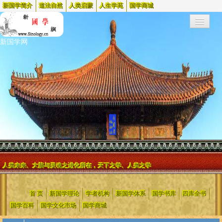
新国学简介
道法自然
人类启蒙
人生学苑
国学商城
新国学网
人类未来、大脑与灵魂之进化所在，天下之学、人类之学
新国学网起始于1999年，2002年更名为新国学网
，是中国最早的两个
首 页
新国学理论
学者机构
新国学体系
国学书库
四库全书
国学网站之一，蜚声海内外，被国内外众多媒体、院校和机构(含政府
等)链接和引用，电脑时代日流量高达到一百万。
国学百科
国学文化市场
国学商城
新国学网是新国学的创建者，是对中国旧腐文化进行变革的大力推行