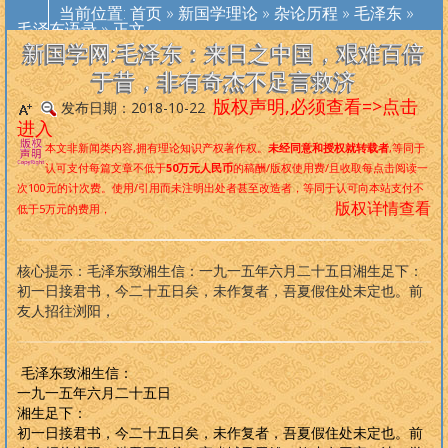
者
，是中国首位且唯一的以自然科学为基础标准审视、梳理和改造传
当前位置:
首页
»
新国学理论
»
杂论历程
»
毛泽东
»
统文化及其宗教的代表
毛泽东语录
» 正文
。
再造华夏文化标准，重塑华夏民族精神
，是
新国学网一直倡导的口号，现在，新国学理论已经是一个非常完备、
新国学网:毛泽东：来日之中国，艰难百倍
深度范畴远超旧国学/西学的系统性理论，
未来世界社会结构
。
于昔，非有奇杰不足言救济
版权声明,必须查看=>点击
发布日期：2018-10-22
进入
版权必读
本文非新闻类内容,拥有理论知识产权著作权。
未经同意和授权就转载者
,等同于
认可支付每篇文章不低于
50万元人民币
的稿酬/版权使用费/且收取每点击阅读一
道学入
道教人
内丹修
外丹阐
养生撷
道家文
佛学采
拳术精
大
中
论
孟
周
诗
尚
礼
春秋左
次100元的计次费。使用/引用而未注明出处者甚至改造者，等同于认可向本站支付不
门
物
炼
幽
粹
化
珍
选
学
庸
语
子
易
经
书
记
传
版权详情查看
低于5万元的费用，
古典小说
现代小说
古典诗词
现代诗歌
外国文学
名家文集
另类作品
笑话大全
武侠小说
言情小说
古典散文
现代散文
纪实文学
人物传记
热门作品
原创作品
侦探小说
科幻小说
诸子百家
哲学宗教
文学常识
马列主义
文学理论
四库全书
核心提示：毛泽东致湘生信：一九一五年六月二十五日湘生足下：
初一日接君书，今二十五日矣，未作复者，吾夏假住处未定也。前
友人招往浏阳，
毛泽东致湘生信：
一九一五年六月二十五日
湘生足下：
初一日接君书，今二十五日矣，未作复者，吾夏假住处未定也。前