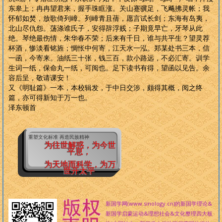
东皋上；冉冉望君来，握手珠眶涨。关山蹇骥足，飞飚拂灵帐；我
怀郁如焚，放歌倚列嶂。列嶂青且蒨，愿言试长剑；东海有岛夷，
北山尽仇怨。荡涤谁氏子，安得辞浮贱；子期竟早亡，牙琴从此
绝。琴绝最伤情，朱华春不荣；后来有千日，谁与共平生？望灵荐
杯酒，惨淡看铭旌；惆怅中何寄，江天水一泓。郑某处书三本，信
一函，今寄来。油纸三十张，钱三百，款小路远，不必汇寄。训学
生词一纸，保命丸一纸，可阅也。足下读书有得，望函以见告。余
容后呈，敬请课安！
又《明耻篇》一本，本校辑发，于中日交涉，颇得其概，阅之终
篇，亦可得新知于万一也。
泽东顿首
重塑文化标准 再造民族精神
为往世解惑，为今世
平息，
为天地而科学，为万
世开太平
新国学网(www.sinology.cn)的新国学理论&
新国学启蒙运动&理想社会&文化整理四大板