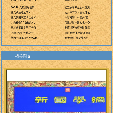
2024年元旦新年贺词，
迎五洲客开放的中国惠
基元功法通述简介
支持率下跌！澳总理改
基元新国学五术之命术
中新时评：中国的“五
人类社会2.0阶段时代
毛里求斯中国文化中心
三维分形数集呈现分形
非裔求医被拒疫情暴露
《新国学》连载之一
韩国新增48例新冠确诊
新国学网版权声明/Cop
新华热评|侮辱英烈必
相关图文