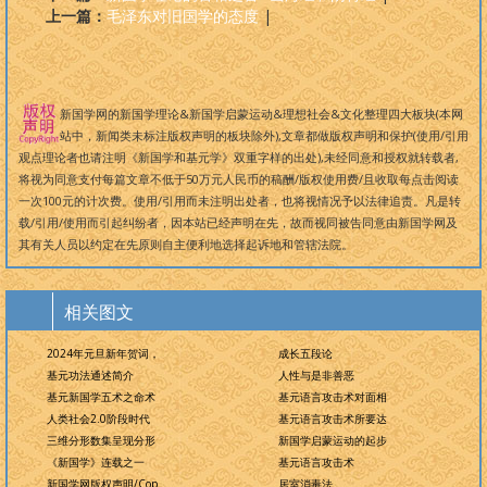
上一篇：
毛泽东对旧国学的态度
|
新国学网的新国学理论&新国学启蒙运动&理想社会&文化整理四大板块(本网
站中，新闻类未标注版权声明的板块除外),文章都做版权声明和保护(使用/引用
观点理论者也请注明《新国学和基元学》双重字样的出处),未经同意和授权就转载者,
将视为同意支付每篇文章不低于50万元人民币的稿酬/版权使用费/且收取每点击阅读
一次100元的计次费。使用/引用而未注明出处者，也将视情况予以法律追责。凡是转
载/引用/使用而引起纠纷者，因本站已经声明在先，故而视同被告同意由新国学网及
其有关人员以约定在先原则自主便利地选择起诉地和管辖法院。
相关图文
2024年元旦新年贺词，
成长五段论
基元功法通述简介
人性与是非善恶
基元新国学五术之命术
基元语言攻击术对面相
人类社会2.0阶段时代
基元语言攻击术所要达
三维分形数集呈现分形
新国学启蒙运动的起步
《新国学》连载之一
基元语言攻击术
新国学网版权声明/Cop
居室消毒法