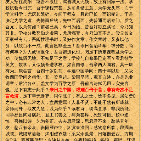
友人招往浏阳，继吾不欲往，寓省城又无钱，故止有回家一法。学
校试验今日完，吾于课程荒甚。从前拿错主意，为学无头序，而于
学堂科学，尤厌其繁碎。今闻于师友，且齿已长，而识稍进。于是
决定为学之道，先博而后约，先中而后西，先普通而后专门。质之
吾兄，以为何如？前者已矣，今日为始。昔吾好独立蹊径，今乃知
其非。学校分数奖励之虚荣，尤所鄙弃，今乃知其不是。尝见曾文
正家书有云：吾阅性理书时，又好作文章；作文章时，又参以他
务，以致百不一成。此言岂非金玉！吾今日舍治科学，求分数，尚
有何事？别人或谓退化，吾自谓进化也。阅足下所定课程及为学之
功，使愧慑无地。不知足下之意，学校与自修果已定否？看君欲学
英文、数学，又似预备进学校。如言自修，吾举两人闻君。其一康
有为。康尝言：吾四十岁以前，学遍中国学问；四十年以后，又吸
收西国学问之精华。其一梁启超。梁固早慧，观其自述，亦是先业
词章，后治各科。盖文学为百学之原，吾前言诗赋无用，实失言
也。足下有志于此乎？
来日之中国，艰难百倍于昔，非有奇杰不足
言救济
，足下幸无暴弃。同学陈子，有志之士，馀不多见。屠沽贾
之中，必有非常之人，盍留意焉！人非圣贤，不能孑然有所成就，
亲师而外，取友为急，以为然乎？读君诗，调高意厚，非我所能。
同学易昌陶君病死，君工书善文，与弟甚厚，死殊可惜。校中追
悼，吾挽以诗，乞为斧正。去去思君深，思君君不来；愁杀芳年
友，悲叹有余哀。衡阳雁声彻，湘滨春溜回；感物念所欢，踯躅南
城隈。城隈草萋萋，涔泪侵双题；采采余孤景，日落衡云西。方期
沆游，零落匪所思；永诀从今始，午夜惊鸣鸡。鸣鸡一声唱，汗漫