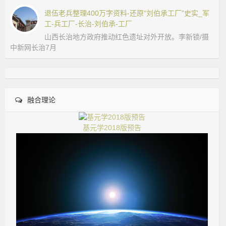
退伍老兵整理400万字资料-还原“刘伯承工厂”史实_军
工-兵工厂-长治-刘伯承-工厂
山西长治地方政府推动红色遗址对外开放。李新锁/摄
中新网长治7月
融合理论
基元学2018版预告