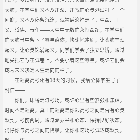
战斗，夜以继日、流汗流泪……大量信息无序地冲进了
大脑，在学生们来不及加深、加宽的心灵港湾打了一个
回旋，来不及停留沉淀，就被后浪推走了。生命、正
义、道德、责任——人生中无数的永恒命题，在学生们
的大脑当中留下了零星痕迹，快速地冲刷，让头脑丰盈
起来，让心灵饱满起来。同学们学会了独立思辨，通过
笔尖把它写在试卷上。不要小看这些零星，或许它们会
成为未来决定人生走向的种子。
在距离高考还有18天的时候，我给全体学生写了一
封信——
你们，即将走进考场，或许心里有些紧张和焦虑。
时间不是距离，真正的距离是你跟高考之间是否有心灵
默契。考前两周，通过涵养平和心态、保持良好状态，
消除你与高考之间的隔膜，让你和这场考试达成默契，