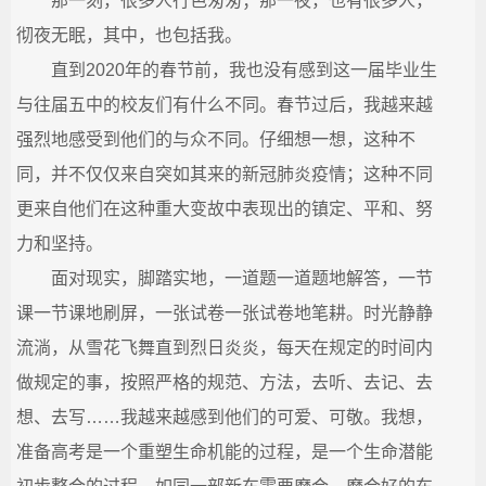
那一刻，很多人行色匆匆；那一夜，也有很多人，
城
彻夜无眠，其中，也包括我。
直到2020年的春节前，我也没有感到这一届毕业生
_
与往届五中的校友们有什么不同。春节过后，我越来越
宗
强烈地感受到他们的与众不同。仔细想一想，这种不
同，并不仅仅来自突如其来的新冠肺炎疫情；这种不同
教
更来自他们在这种重大变故中表现出的镇定、平和、努
力和坚持。
融
面对现实，脚踏实地，一道题一道题地解答，一节
合
课一节课地刷屏，一张试卷一张试卷地笔耕。时光静静
流淌，从雪花飞舞直到烈日炎炎，每天在规定的时间内
网-
做规定的事，按照严格的规范、方法，去听、去记、去
国
想、去写……我越来越感到他们的可爱、可敬。我想，
准备高考是一个重塑生命机能的过程，是一个生命潜能
学