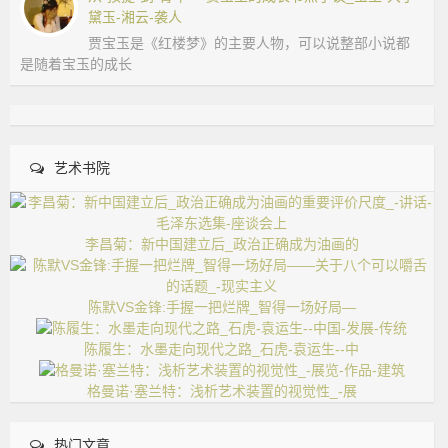
黛玉-湘云-袭人
贾宝玉是《红楼梦》的主要人物，可以说整部小说都
是随着宝玉的成长
艺术书院
李昌菊：新中国建立后_政治正确成为油画的
陈默VS金锋:手握一把烂牌_智得一场好局—
陈履生：水墨走向现代之路_石虎-袁运生--中
格曼诺·塞兰特：浅析艺术装置的视觉性_-展
热门文章