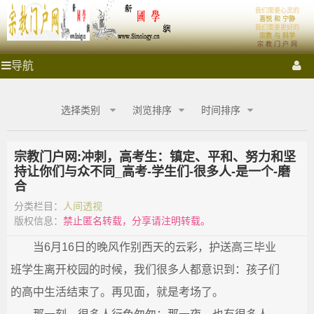
'); })();
我们需要心灵的
宗
首页
体系
喜悦 和 宁静
我们需要更好的
宗教 与 科学
宗 教 门 户 网
教
祭拜圣地
宗教门户
各大宗教
宗教艺术
宗教影音
宗
导航
教
门
门
宗教商城
心灵密室
融教研究
户
选择类别
浏览排序
时间排序
网
户
_
宗
宗教门户网:冲刺，高考生：镇定、平和、努力和坚
网
教
持让你们与众不同_高考-学生们-很多人-是一个-磨
商
合
城
_
_
分类栏目：
人间透视
宗
版权信息：
禁止匿名转载，分享请注明转载。
宗
教
当6月16日的晚风作别西天的云彩，护送高三毕业
融
合
教
班学生离开校园的时候，我们很多人都意识到：孩子们
网-
国
的高中生活结束了。再见面，就是考场了。
商
学