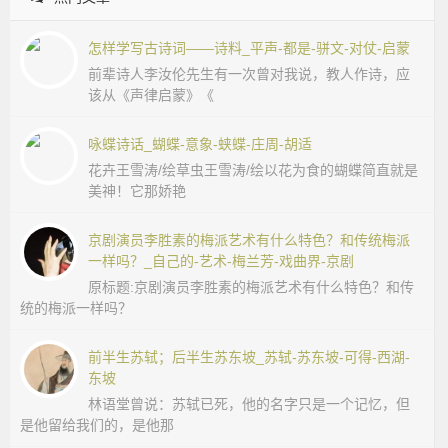
怎样学写古诗词——诗料_平声-都是-骈文-对仗-启蒙
前辈诗人李汝伦先生有一次曾对我说，教人作诗，应
该从《声律启蒙》《
咏蝶诗话_蝴蝶-意象-蛱蝶-庄周-胡适
花卉王雪涛/绘草虫王雪涛/绘以花为食的蝴蝶简直就是
美神！它那娇艳
京剧演员李胜素的梅派艺术有什么特色？和传统梅派
一样吗？_自己的-艺术-梅兰芳-戏曲界-京剧
原标题:京剧演员李胜素的梅派艺术有什么特色？和传
统的梅派一样吗？
前半生苏轼；后半生苏东坡_苏轼-苏东坡-可得-西湖-
东坡
林语堂曾说：苏轼已死，他的名字只是一个记忆，但
是他留给我们的，是他那