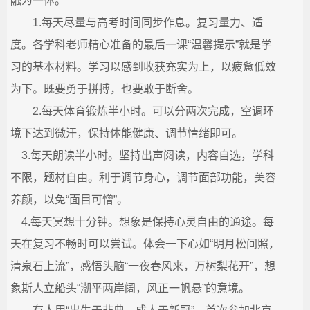
融为一体。
1.每天尽量与高考时间同步作息。复习量力、适
度。各学科老师精心准备的最后一课“温馨提示”就是学
习的基本材料。学习以感到收获充实为上，以疲惫低效
为下。既要勇于拼搏，也要敢于断舍。
2.每天体育锻炼半小时。可以分两次完成，空调环
境下达到微汗，保持体能健康、调节情绪即可。
3.每天朗读半小时。坚持出声阅读，内容自选，学科
不限，题材自由。利于调节身心，调节面部功能，美容
养颜，以免“面目可憎”。
4.每天冥想十分钟。想象是保持心灵自由的通途。每
天在复习不畅时可以尝试。体会一下心如“明月松间照，
清泉石上流”，感悟头脑“一夜春风来，万树梨花开”，想
象斯人立船头“潮平两岸阔，风正一帆悬”的意境。