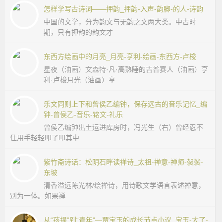
怎样学写古诗词——押韵_押韵-入声-韵脚-的人-诗韵
中国的文学，分为韵文与无韵之文两大类。中古时
期，只有押韵的韵文才
东西方绘画中的月亮_月亮-亨利-绘画-东西方-卢梭
星夜（油画）文森特·凡·高熟睡的吉普赛人（油画）亨
利·卢梭月光（油画）亨
乐文同则上下和曾侯乙编钟，保存远古的音乐记忆_编
钟-曾侯乙-音乐-铭文-礼乐
曾侯乙编钟出土运进库房时，冯光生（右）曾经忍不
住用手轻轻叩了叩其中
紫竹斋诗话：松阴石畔读禅诗_太祖-禅意-禅师-袈裟-
东坡
清香溢远陈光林/绘禅诗，用诗歌文学语言表述禅意，
别为一体。如果禅
从“孩提”到“青年”—贾宝玉的成长节点小议_宝玉-大了-