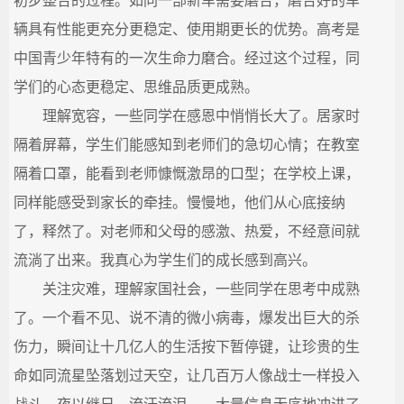
初步整合的过程。如同一部新车需要磨合，磨合好的车
辆具有性能更充分更稳定、使用期更长的优势。高考是
中国青少年特有的一次生命力磨合。经过这个过程，同
学们的心态更稳定、思维品质更成熟。
理解宽容，一些同学在感恩中悄悄长大了。居家时
隔着屏幕，学生们能感知到老师们的急切心情；在教室
隔着口罩，能看到老师慷慨激昂的口型；在学校上课，
同样能感受到家长的牵挂。慢慢地，他们从心底接纳
了，释然了。对老师和父母的感激、热爱，不经意间就
流淌了出来。我真心为学生们的成长感到高兴。
关注灾难，理解家国社会，一些同学在思考中成熟
了。一个看不见、说不清的微小病毒，爆发出巨大的杀
伤力，瞬间让十几亿人的生活按下暂停键，让珍贵的生
命如同流星坠落划过天空，让几百万人像战士一样投入