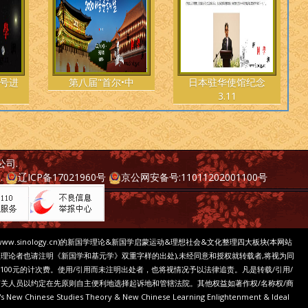
号进
第八届"首尔•中
日本驻华使馆纪念
3.11
公司
.
..
辽ICP备17021960号
京公网安备号:11011202001100号
www.sinology.cn)的新国学理论&新国学启蒙运动&理想社会&文化整理四大板块(本网站
点理论者也请注明《新国学和基元学》双重字样的出处),未经同意和授权就转载者,将视为同
100元的计次费。使用/引用而未注明出处者，也将视情况予以法律追责。凡是转载/引用/
关人员以约定在先原则自主便利地选择起诉地和管辖法院。其他权益如著作权/名称权/商
w Chinese Studies Theory & New Chinese Learning Enlightenment & Ideal