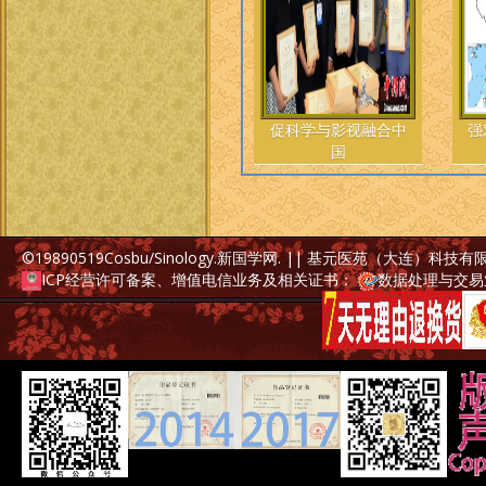
促科学与影视融合中
强
国
©19890519
Cosbu/Sinology.新国学网
. || 基元医苑（大连）科技
ICP经营许可备案、增值电信业务及相关证书：
数据处理与交易业