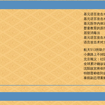
基元语言攻击
基元语言攻击
基元医学内体
婴童教育的原
居室消毒法
基元语言攻击
语言攻击术对
航天513所助
小康路上不掉队
北京顺义：社区
全球累计确诊近
沈阳故宫将依
特朗普称收到
泰前副总理素