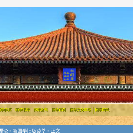
国学体系
国学书库
四库全书
国学百科
国学文化市场
国学商城
理论
»
新国学旧版荟萃
» 正文