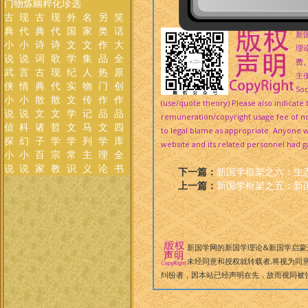
门
物
炼
幽
粹
化
珍
选
传
古
现
古
现
外
名
另
笑
典
代
典
代
国
家
类
话
新
小
小
诗
诗
文
文
作
大
理
说
说
词
歌
学
集
品
全
费
武
言
古
现
纪
人
热
原
主便
侠
情
典
代
实
物
门
创
Soc
小
小
散
散
文
传
作
作
(use/quote theory) Please also indicat
说
说
文
文
学
记
品
品
remuneration/copyright usage fee of not
侦
科
诸
哲
文
马
文
四
to legal blame as appropriate. Anyone wh
探
幻
子
学
学
列
学
库
website and its related personnel had ga
小
小
百
宗
常
主
理
全
说
说
家
教
识
义
论
书
下一篇：
新国学框架之六：生
上一篇：
新国学框架之五：新
新国学网的新国学理论&新国学启蒙
未经同意和授权就转载者,将视为同意
纠纷者，因本站已经声明在先，故而视同被