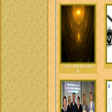
三维分形数集呈现分
形