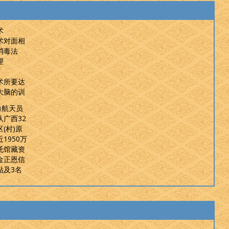
术
术对面相
消毒法
理
术所要达
大脑的训
力航天员
广西32
(村)原
1950万
托馆藏资
金正恩信
贴及3名