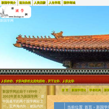
新国学简介
道法自然
人类启蒙
人生学苑
国学商城
新国学网
人类未来、大脑与灵魂之进化所在，天下之学、人类之学
首 页
新国学理论
学者机构
新
新国学网起始于1999年，
2002年更名为新国学网
，是
中国最早的两个国学网站之
一，蜚声海内外，被国内外
当前位置:
首页
»
新国学