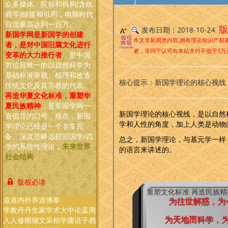
众多媒体、院校和机构(含政
府等)链接和引用，电脑时代
日流量高达到一百万。
版
发布日期：2018-10-24
新国学网是新国学的创建
本文非新闻类内容,拥有理论知识产权
者，是对中国旧腐文化进行
者，等同于认可向本站支付不低于5万
变革的大力推行者
，是中国
首位且唯一的以自然科学为
基础标准审视、梳理和改造
核心提示：新国学理论的核心视线
传统文化及其宗教的代表
。
再造华夏文化标准，重塑华
夏民族精神
，是新国学网一
新国学理论的核心视线，是以自然
直倡导的口号，现在，新国
学和人性的角度，加上人类是动物
学理论已经是一个非常完
备、深度范畴远超旧国学/西
总之，新国学理论，与基元学一样
学的系统性理论，
未来世界
的语言来讲述的。
社会结构
。
版权必读
重塑文化标准 再造民族
道
道
内
外
养
道
佛
拳
春
为往世解惑，为
学
教
丹
丹
生
家
学
术
大
中
论
孟
周
诗
尚
礼
秋
入
人
修
阐
撷
文
采
精
学
庸
语
子
易
经
书
记
左
为天地而科学，