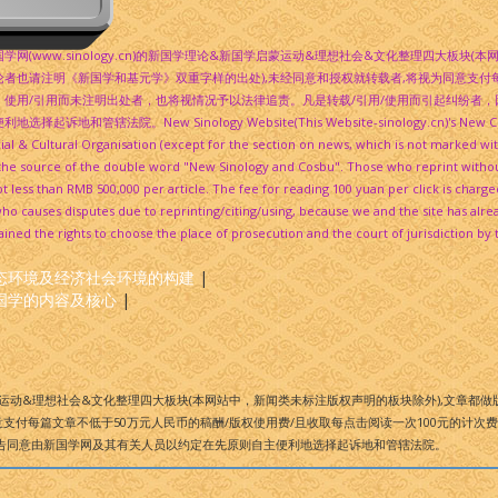
国学网(www.sinology.cn)的新国学理论&新国学启蒙运动&理想社会&文化整理四大板块
论者也请注明《新国学和基元学》双重字样的出处),未经同意和授权就转载者,将视为同意支付每
。使用/引用而未注明出处者，也将视情况予以法律追责。凡是转载/引用/使用而引起纠纷者
利地选择起诉地和管辖法院。New Sinology Website(This Website-sinology.cn)'s New Chines
ial & Cultural Organisation (except for the section on news, which is not marked wit
e the source of the double word "New Sinology and Cosbu". Those who reprint witho
 less than RMB 500,000 per article. The fee for reading 100 yuan per click is charge
o causes disputes due to reprinting/citing/using, because we and the site has alread
ined the rights to choose the place of prosecution and the court of jurisdiction by 
态环境及经济社会环境的构建
|
国学的内容及核心
|
运动&理想社会&文化整理四大板块(本网站中，新闻类未标注版权声明的板块除外),文章都做版
支付每篇文章不低于50万元人民币的稿酬/版权使用费/且收取每点击阅读一次100元的计次
告同意由新国学网及其有关人员以约定在先原则自主便利地选择起诉地和管辖法院。