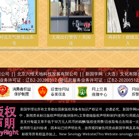
对流天气散落山东
无视出行警告！美国
再刹车！嫦娥五
等
连
入
有限公司 || 北京六维天地科技发展有限公司 || 新国学网（大连）文化有限
务许可证：辽B2-20200512
信息服务业务许可证：辽B2-20200512
新国学理论所有文章都在国家版权局备有知识产权证书，抄袭必究。
新国学网(
中，新闻类未标注版权声明的板块除外),文章都做版权声明和保护(使用/引用观
意支付每篇文章不低于50万元人民币的稿酬/版权使用费/且收取每点击阅读一次
使用而引起纠纷者，因本站已经声明在先，故而视同被告同意由新国学网及其有
标权等所有权益亦如上。New Sinology Website(This Website-sinology.cn)'s Ne