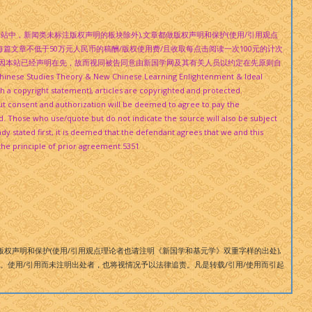
(本网站中，新闻类未标注版权声明的板块除外),文章都做版权声明和保护(使用/引用观点
篇文章不低于50万元人民币的稿酬/版权使用费/且收取每点击阅读一次100元的计次
，因本站已经声明在先，故而视同被告同意由新国学网及其有关人员以约定在先原则自
e Studies Theory & New Chinese Learning Enlightenment & Ideal
h a copyright statement), articles are copyrighted and protected.
ut consent and authorization will be deemed to agree to pay the
d. Those who use/quote but do not indicate the source will also be subject
y stated first, it is deemed that the defendant agrees that we and this
the principle of prior agreement.
5351
权声明和保护(使用/引用观点理论者也请注明《新国学和基元学》双重字样的出处),
费。使用/引用而未注明出处者，也将视情况予以法律追责。凡是转载/引用/使用而引起