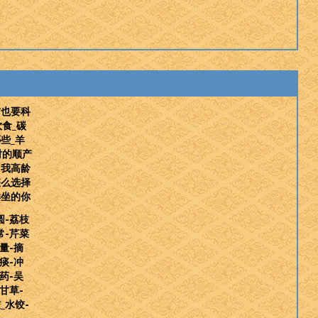
前也要科
饮食_碳
些_羊
时的顺产
自我高龄
怎么选择
样坐的你
圆-荔枝
常-芹菜
量-摘
痰-冲
药-吴
甘草-
_水饺-