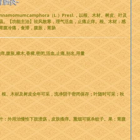
胃肠炎-
omumcamphora（L.）Presl.，以根、木材、树皮、叶及
温。【功能主治】祛风散寒，理气活血，止痛止痒。根、木材：感
胃腹冷痛，食滞，腹胀，胃肠
痒,腹胀,樟木,香樟,密闭,活血,止痛,别名,用量
果实入药。根、木材及树皮全年可采，洗净阴干密闭保存；叶随时可采；秋
叶：外用治慢性下肢溃疡，皮肤搔痒。熏烟可驱杀蚊子。果：胃腹