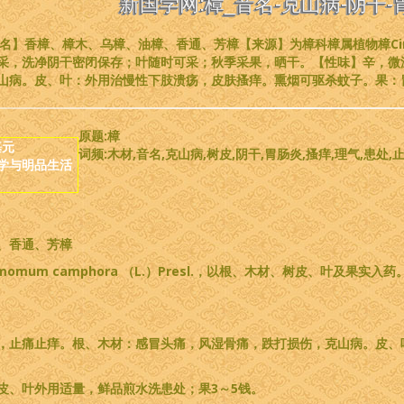
新国学网:樟_音名-克山病-阴干-
名】香樟、樟木、乌樟、油樟、香通、芳樟【来源】为樟科樟属植物樟Cinnam
采，洗净阴干密闭保存；叶随时可采；秋季采果，晒干。【性味】辛，微
山病。皮、叶：外用治慢性下肢溃疡，皮肤搔痒。熏烟可驱杀蚊子。果：
原题:樟
基元
词频:木材,音名,克山病,树皮,阴干,胃肠炎,搔痒,理气,患处,止
学与明品生活
、香通、芳樟
momum camphora （L.）Presl.，以根、木材、树皮、叶及
，止痛止痒。根、木材：感冒头痛，风湿骨痛，跌打损伤，克山病。皮、
；皮、叶外用适量，鲜品煎水洗患处；果3～5钱。