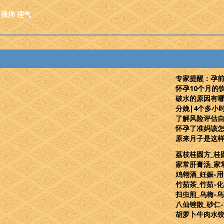
搔痒
理气
专家提醒：孕
怀孕10个月的
破水的原因有哪
分娩|4个多小
了解风险评估
怀孕了准妈该
原来月子是这
荔枝桂圆方_桂
家常肝膏汤_家
鸡翎酒_妊娠-用
竹茹茶_竹茹-化
扫虫煎_乌梅-乌
八仙锉散_砂仁-
胡萝卜牛肉水饺