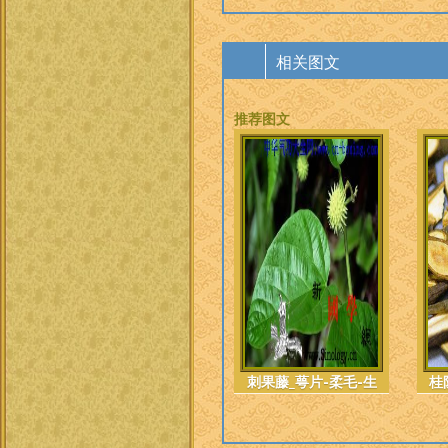
相关图文
推荐图文
刺果藤_萼片-柔毛-生
桂