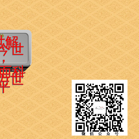
精神
世解
今世
，
而科
万世
平