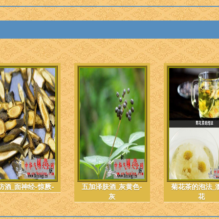
防酒_面神经-惊厥-
五加泽肤酒_灰黄色-
菊花茶的泡法_
灰
花