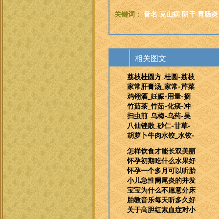
关键词：
音名
克山病
阴干
胃肠炎
相关图文
荔枝桂圆方_桂圆-荔枝
家常肝膏汤_家常-芹菜
鸡翎酒_妊娠-用量-摘
竹茹茶_竹茹-化痰-冲
扫虫煎_乌梅-乌药-吴
八仙锉散_砂仁-甘草-
胡萝卜牛肉水饺_水饺-
怎样饮食才能长双美丽
怀孕初期吃什么水果好
怀孕一个多月可以听胎
小儿急性阑尾炎的并发
宝宝为什么不愿意分床
胎教音乐每天听多久好
关于高胆红素血症对小