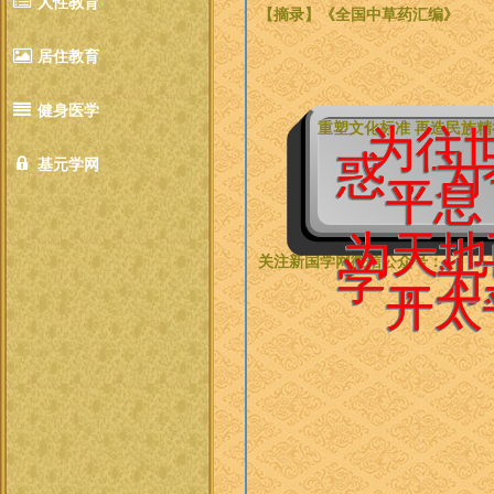
人性教育
【摘录】《全国中草药汇编》
居住教育
健身医学
重塑文化标准 再造民族
为往
惑，为
基元学网
平息
为天地
关注新国学网微信公众号：
学，为
开太