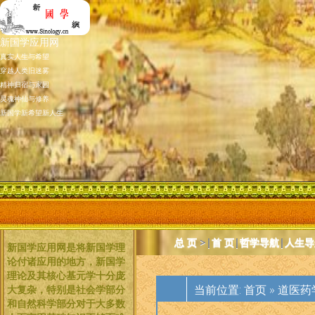
新国学应用网
真实人生与希望
穿越人类旧迷雾
精神归宿与家园
灵魂神仙与修养
新国学新希望新人生
总 页
>|
首 页
|
哲学导航
|
人生导
新国学应用网是将新国学理
论付诸应用的地方，新国学
理论及其核心基元学十分庞
当前位置:
首页
»
道医药
大复杂，特别是社会学部分
和自然科学部分对于大多数