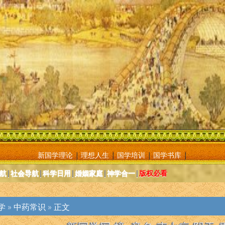
新国学理论
|
理想人生
|
国学培训
|
国学书库
|
航
|
社会导航
|
科学日用
|
婚姻家庭
|
神学合一
|
版权必看
学
»
中药常识
» 正文