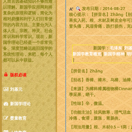
人而言因基础知识不够而难
以理解。新国学应用网则将
发布日期：2014-08-27
复杂的原理和逻辑，简化为
核心提示：【拼音名】Zhānɡ【别
相对易懂和利于人们日常使
果实入药。根、木材及树皮全年可
用的内容方法。主要分为人
冒头痛，风湿骨痛，跌打损伤，克
体人生、宗教、神灵、社会
常识和科学常识。现在，新
国学理论已经是一个非常完
新国学：
毛泽东
|
刘
备、深度范畴远超旧国学的
新国学教育概览
|
新国学精神
|
明
系统性理论，
来吧，每个人
|
都可以从中获益
。
【拼音名】Zhānɡ
版权必读
【别名】香樟、樟木、乌樟、油樟
【来源】为樟科樟属植物樟Cinna
刘基元
季采果，晒干。
【性味】辛，微温。
新国学理论
【功能主治】祛风散寒，理气活血
婴童教育
冷痛，食滞，腹胀，胃肠炎。
【用法用量】根、木材0.5～1两