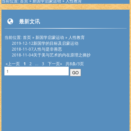
当前位置:
首页
»
新国学启蒙运动
»
人性教育
者
，是中国首位且唯一的以自然科学为基础标准审视、梳理和改造传
统文化及其宗教的代表
。
再造华夏文化标准，重塑华夏民族精神
，是
新国学网一直倡导的口号，现在，新国学理论已经是一个非常完备、
深度范畴远超旧国学/西学的系统性理论，
未来世界社会结构
。
最新文讯
当前位置:
版权必读
首页
»
新国学启蒙运动
»
人性教育
2019-12-12
新国学的目标及启蒙运动
2018-11-07
人性与是非善恶
道学入
道教人
内丹修
外丹阐
养生撷
道家文
佛学采
拳术精
大
中
论
孟
周
诗
尚
礼
春秋左
2018-11-04
关于美与艺术的内在原理之摘抄
门
物
炼
幽
粹
化
珍
选
学
庸
语
子
易
经
书
记
传
古典小说
现代小说
古典诗词
现代诗歌
外国文学
名家文集
另类作品
笑话大全
«上一页
1
2
…
3
下一页»
共8条/3页
武侠小说
言情小说
古典散文
现代散文
纪实文学
人物传记
热门作品
原创作品
侦探小说
科幻小说
诸子百家
哲学宗教
文学常识
马列主义
文学理论
四库全书