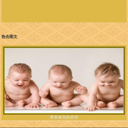
08-18
塔利班控制阿富汗喀布尔第3天美军在机_
08-18
美国阿富汗重建特别督察长发布报告：美
08-18
疫情与错误信息是双重灾难！美国5个州_
08-18
彭博社抗疫排行榜背后的三大荒谬逻辑之
08-18
美国5个州上周创下各州平均日增新冠确_
08-18
美专家撰文：每遇疫情“甩锅”外人是美
热击图文
08-18
德尔塔疫情持续扩散柬埔寨边境省份上丁
08-18
马来西亚单日新增确诊病例再创新高最高
婴童教育的原理