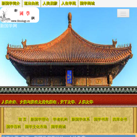
新国学简介
道法自然
人类启蒙
人生学苑
国学商城
新国学网
人类未来、大脑与灵魂之进化所在，天下之学、人类之学
新国学网起始于1999年，2002年更名为新国学网
，是中国最早的两个
首 页
新国学理论
学者机构
新国学体系
国学书库
四库全书
国学网站之一，蜚声海内外，被国内外众多媒体、院校和机构(含政府
等)链接和引用，电脑时代日流量高达到一百万。
国学百科
国学文化市场
国学商城
新国学网是新国学的创建者，是对中国旧腐文化进行变革的大力推行