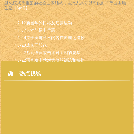
进化模式为框架的社会国家结构，由此人类可以高效而平等自由地
生活
【详情】
12-12
新国学的目标及启蒙运动
11-07
人性与是非善恶
11-04
关于美与艺术的内在原理之摘抄
10-23
成长五段论
10-22
基元语言攻击术对面相的观察
10-22
语言攻击术对大脑的训练和益处
热点视线
新闻
美国外交人员撤离时销
法国新冠累计确诊超65