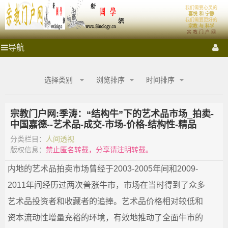
'); })();
我们需要心灵的
宗
首页
体系
喜悦 和 宁静
我们需要更好的
宗教 与 科学
宗 教 门 户 网
教
祭拜圣地
宗教门户
各大宗教
宗教艺术
宗教影音
宗
导航
教
门
门
宗教商城
心灵密室
融教研究
户
选择类别
浏览排序
时间排序
网
户
_
宗
宗教门户网:季涛：“结构牛”下的艺术品市场_拍卖-​
网
教
中国嘉德--艺术品-成交-市场-价格-结构性-精品
商
城
分类栏目：
人间透视
_
_
版权信息：
禁止匿名转载，分享请注明转载。
宗
宗
内地的艺术品拍卖市场曾经于2003-2005年间和2009-
教
融
2011年间经历过两次普涨牛市，市场在当时得到了众多
合
教
网-
艺术品投资者和收藏者的追捧。艺术品价格相对较低和
国
商
资本流动性增量充裕的环境，有效地推动了全面牛市的
学