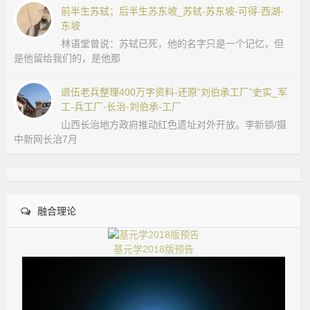
前半生苏轼；后半生苏东坡_苏轼-苏东坡-可得-西湖-
东坡
林语堂曾说：苏轼已死，他的名字只是一个记忆，但
是他留给我们的，是他那
退伍老兵整理400万字资料-还原“刘伯承工厂”史实_军
工-兵工厂-长治-刘伯承-工厂
山西长治地方政府推动红色遗址对外开放。李新锁/摄
中新网长治7月
融合理论
基元学2018版预告