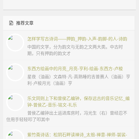
推荐文章
怎样学写古诗词——押韵_押韵-入声-韵脚-的人-诗韵
中国的文学，分为韵文与无韵之文两大类。中古时
期，只有押韵的韵文才
东西方绘画中的月亮_月亮-亨利-绘画-东西方-卢梭
星夜（油画）文森特·凡·高熟睡的吉普赛人（油画）亨
利·卢梭月光（油画）亨
乐文同则上下和曾侯乙编钟，保存远古的音乐记忆_编
钟-曾侯乙-音乐-铭文-礼乐
曾侯乙编钟出土运进库房时，冯光生（右）曾经忍不
住用手轻轻叩了叩其中
紫竹斋诗话：松阴石畔读禅诗_太祖-禅意-禅师-袈裟-