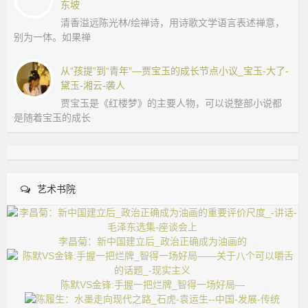
东坡
清香溢远陈光林/绘禅诗，用诗歌文学语言表述禅意，
别为一体。如果禅
从“孩提”到“青年”—贾宝玉的成长节点小议_宝玉-大了-
黛玉-湘云-袭人
贾宝玉是《红楼梦》的主要人物，可以说整部小说都
是随着宝玉的成长
艺术书院
李昌菊：新中国建立后_政治正确成为油画的
陈默VS金锋:手握一把烂牌_智得一场好局—