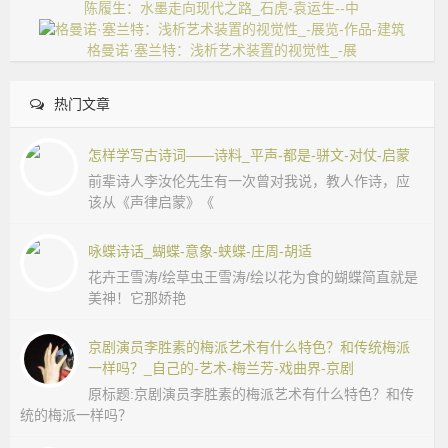
陈履生：水墨走向现代之路_石虎-袁运生--中
格曼诺·塞兰特：浅析艺术装置的视觉性_-展
热门文章
怎样学写古诗词——诗料_平声-都是-骈文-对仗-启蒙
前辈诗人李汝伦先生有一次曾对我说，教人作诗，应
该从《声律启蒙》《
咏蝶诗话_蝴蝶-意象-蛱蝶-庄周-胡适
花卉王雪涛/绘草虫王雪涛/绘以花为食的蝴蝶简直就是
美神！它那娇艳
京剧演员李胜素的梅派艺术有什么特色？和传统梅派
一样吗？_自己的-艺术-梅兰芳-戏曲界-京剧
原标题:京剧演员李胜素的梅派艺术有什么特色？和传
统的梅派一样吗？