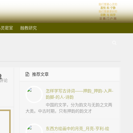
我们需要心灵的
喜悦 和 宁静
我们需要更好的
宗教 与 科学
宗 教 门 户 网
心灵密室
融教研究
推荐文章
我
评论
怎样学写古诗词——押韵_押韵-入声-
韵脚-的人-诗韵
中国的文学，分为韵文与无韵之文两
大类。中古时期，只有押韵的韵文才
东西方绘画中的月亮_月亮-亨利-绘