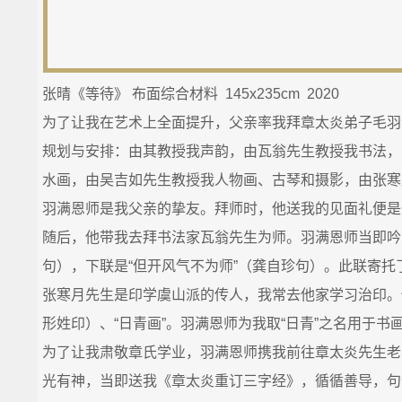
张晴《等待》 布面综合材料 145x235cm 2020
为了让我在艺术上全面提升，父亲率我拜章太炎弟子毛羽
规划与安排：由其教授我声韵，由瓦翁先生教授我书法，
水画，由吴吉如先生教授我人物画、古琴和摄影，由张寒
羽满恩师是我父亲的挚友。拜师时，他送我的见面礼便是
随后，他带我去拜书法家瓦翁先生为师。羽满恩师当即吟
句），下联是“但开风气不为师”（龚自珍句）。此联寄
张寒月先生是印学虞山派的传人，我常去他家学习治印。他
形姓印）、“日青画”。羽满恩师为我取“日青”之名用于书
为了让我肃敬章氏学业，羽满恩师携我前往章太炎先生老
光有神，当即送我《章太炎重订三字经》，循循善导，句