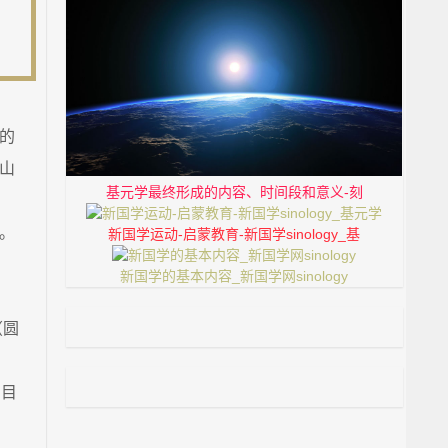
的
山
基元学最终形成的内容、时间段和意义-刻
。
新国学运动-启蒙教育-新国学sinology_基
新国学的基本内容_新国学网sinology
（圆
，目