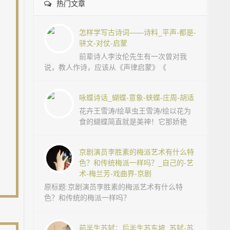
热门文章
怎样学写古诗词——诗料_平声-都是-
骈文-对仗-启蒙
前辈诗人李汝伦先生有一次曾对我
说，教人作诗，应该从《声律启蒙》《
咏蝶诗话_蝴蝶-意象-蛱蝶-庄周-胡适
花卉王雪涛/绘草虫王雪涛/绘以花为
食的蝴蝶简直就是美神！它那娇艳
京剧演员李胜素的梅派艺术有什么特
色？和传统梅派一样吗？_自己的-艺
术-梅兰芳-戏曲界-京剧
原标题:京剧演员李胜素的梅派艺术有什么特
色？和传统的梅派一样吗？
前半生苏轼；后半生苏东坡_苏轼-苏