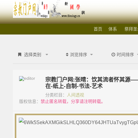
'); })();
宗
首页
体系
祭拜圣
教
选择类别
浏览排序
时间排序
门
户
宗教门户网:张晴：饮其流者怀其源——
在-纸上-自制-书法-艺术
网
分类栏目：
人间透视
版权信息：
禁止匿名转载，分享请注明转载。
_
宗
教