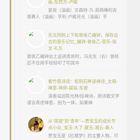
画-东西方-卢梭
星夜（油画）文森特·凡·高熟睡的吉
普赛人（油画）亨利·卢梭月光（油画）亨
乐文同则上下和曾侯乙编钟，保存远
古的音乐记忆_编钟-曾侯乙-音乐-铭
文-礼乐
曾侯乙编钟出土运进库房时，冯光生（右）曾经
忍不住用手轻轻叩了叩其中
紫竹斋诗话：松阴石畔读禅诗_太祖-
禅意-禅师-袈裟-东坡
清香溢远陈光林/绘禅诗，用诗歌文学
语言表述禅意，别为一体。如果禅
从“孩提”到“青年”—贾宝玉的成长节
点小议_宝玉-大了-黛玉-湘云-袭人
贾宝玉是《红楼梦》的主要人物，可