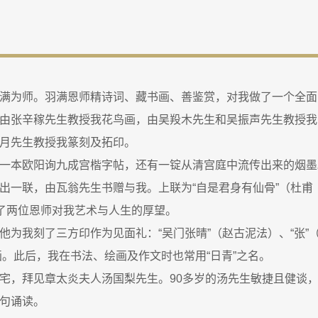
满为师。羽满恩师精诗词、藏书画、善鉴赏，对我做了一个全面
由张辛稼先生教授我花鸟画，由吴羖木先生和吴振声先生教授我
月先生教授我篆刻及拓印。
一本欧阳询九成宫楷字帖，还有一锭从清宫庭中流传出来的烟墨
出一联，由瓦翁先生书赠与我。上联为“自是君身有仙骨”（杜甫
托了两位恩师对我艺术与人生的厚望。
为我刻了三方印作为见面礼：“吴门张晴”（赵古泥法）、“张”
画。此后，我在书法、绘画及作文时也常用“日青”之名。
宅，拜见章太炎夫人汤国梨先生。90多岁的汤先生敏捷且健谈
句诵读。