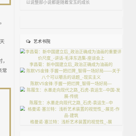
以说整部小说都是随着宝玉的成长
。
天
艺术书院
时，
李昌菊：新中国建立后_政治正确成为油画的
亲常
陈默VS金锋:手握一把烂牌_智得一场好局—
陈履生：水墨走向现代之路_石虎-袁运生--中
格曼诺·塞兰特：浅析艺术装置的视觉性_-展