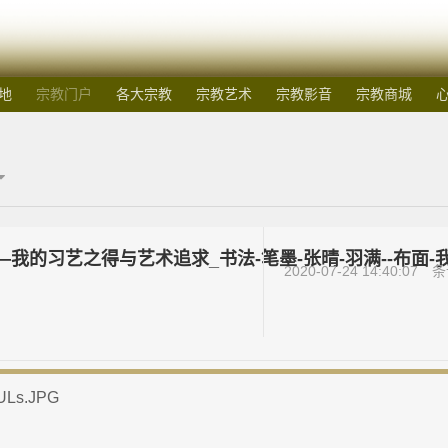
地
宗教门户
各大宗教
宗教艺术
宗教影音
宗教商城
我的习艺之得与艺术追求_书法-笔墨-张晴-羽满--布面-
2020-07-24 14:40:07
条