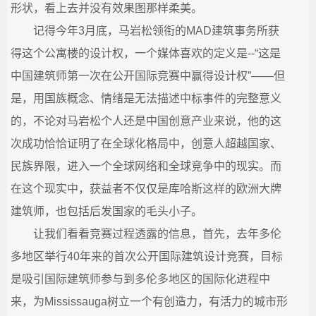
形状，看上去并没有效果图那样柔美。
城
记得今年3月底，马岩松领衔的MAD建筑事务所获
得这个公寓楼的设计权，一个媒体喜欢的定义是--“这是
_
中国建筑师第一次在公开国际竞赛中赢得设计权”——但
宗
是，用国族概念、情绪是无法描述中标事件的完整意义
的，不论对马岩松个人还是中国创意产业来说，他的这
教
次成功恰恰证明了在全球化格局中，创意人超越国家、
融
民族界限，进入一个全球网络和全球竞争中的现实。而
在这个现实中，获益者不仅仅是库哈斯这样的欧洲大牌
合
建筑师，也包括后发国家的毛头小子。
网-
让我们看看竞赛过程透露的信息，首先，去年多伦
多地区举行40年来的首次公开国际建筑设计竞赛，目标
国
是吸引国际建筑师参与到多伦多地区的国际化进程中
学
来，为Mississauga树立一个有创造力，有活力的城市形