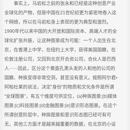
事实上，马岩松之前的张永和已经是这种创意产业
全球化的产物，但是中国在21世纪初更为紧密地卷入这
个网络，所以在马岩松身上表现的更为典型和激烈。
1990年代以来中国的大开放和国际资本、高端人才的全
球化扩张共振，让这种图景成为可能：一个人出生在北
京，在香港上中学，在纽约上大学，获得美国国籍，在
伦敦注册公司，又回到北京开合资公司，合伙人是巴西
人······因此，区分这个黄面孔黑头发的人和他的公司的
国籍、种族变得非常空洞，甚至没有意义。按照阿尔君•
阿帕杜莱的说法，决定“身份”的物质和文化条件是所谓
“全球图景”，有五个维度可供定位，(a)种族图景;(b)媒体
图景;(c)科技图景;(d)金融图景;(e)意识形态图景。在这个
所谓创意阶层中，种族图景和意识形态图已经可有可
无，其他三方面才是越来越重要的数据，在北京的小设