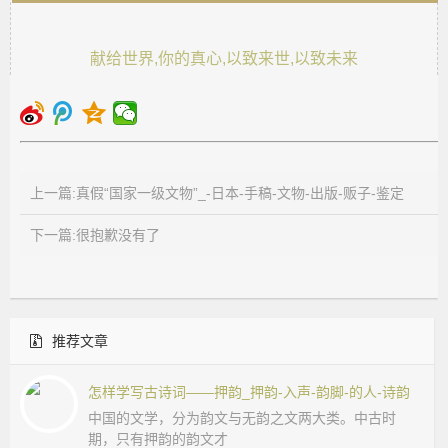
献给世界,你的真心,以致来世,以致未来
上一篇:真假“国家一级文物”_-日本-手稿-文物-出版-贩子-鉴定
下一篇:很抱歉没有了
推荐文章
怎样学写古诗词——押韵_押韵-入声-韵脚-的人-诗韵
中国的文学，分为韵文与无韵之文两大类。中古时
期，只有押韵的韵文才