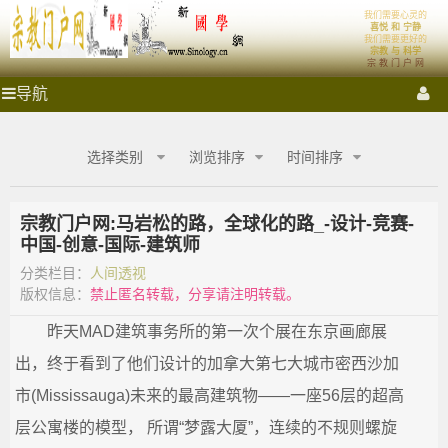
'); })();
我们需要心灵的
宗
首页
体系
喜悦 和 宁静
我们需要更好的
宗教 与 科学
宗 教 门 户 网
教
祭拜圣地
宗教门户
各大宗教
宗教艺术
宗教影音
宗
导航
教
门
门
宗教商城
心灵密室
融教研究
户
选择类别
浏览排序
时间排序
网
户
_
宗
宗教门户网:马岩松的路，全球化的路_-设计-竞赛-
网
教
中国-创意-国际-建筑师
商
城
分类栏目：
人间透视
_
_
版权信息：
禁止匿名转载，分享请注明转载。
宗
宗
昨天MAD建筑事务所的第一次个展在东京画廊展
教
融
出，终于看到了他们设计的加拿大第七大城市密西沙加
合
教
网-
市(Mississauga)未来的最高建筑物——一座56层的超高
国
商
层公寓楼的模型， 所谓“梦露大厦”，连续的不规则螺旋
学