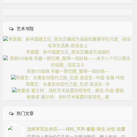
艺术书院
李昌菊：新中国建立后_政治正确成为油画的
陈默VS金锋:手握一把烂牌_智得一场好局—
陈履生：水墨走向现代之路_石虎-袁运生--中
格曼诺·塞兰特：浅析艺术装置的视觉性_-展
热门文章
怎样学写古诗词——诗料_平声-都是-骈文-对仗-启蒙