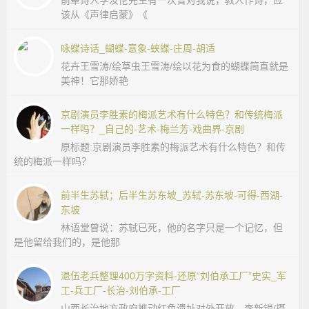
前辈诗人李汝伦先生有一次曾对我说，教人作诗，应
该从《声律启蒙》《
咏蝶诗话_蝴蝶-意象-蛱蝶-庄周-胡适
花卉王雪涛/绘草虫王雪涛/绘以花为食的蝴蝶简直就是
美神！它那娇艳
京剧演员李胜素的梅派艺术有什么特色？和传统梅派
一样吗？_自己的-艺术-梅兰芳-戏曲界-京剧
原标题:京剧演员李胜素的梅派艺术有什么特色？和传
统的梅派一样吗？
前半生苏轼；后半生苏东坡_苏轼-苏东坡-可得-西湖-
东坡
林语堂曾说：苏轼已死，他的名字只是一个记忆，但
是他留给我们的，是他那
退伍老兵整理400万字资料-还原“刘伯承工厂”史实_军
工-兵工厂-长治-刘伯承-工厂
山西长治地方政府推动红色遗址对外开放。李新锁/摄