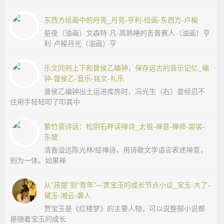
东西方绘画中的月亮_月亮-亨利-绘画-东西方-卢梭
星夜（油画）文森特·凡·高熟睡的吉普赛人（油画）亨
利·卢梭月光（油画）亨
乐文同则上下和曾侯乙编钟，保存远古的音乐记忆_编
钟-曾侯乙-音乐-铭文-礼乐
曾侯乙编钟出土运进库房时，冯光生（右）曾经忍不
住用手轻轻叩了叩其中
紫竹斋诗话：松阴石畔读禅诗_太祖-禅意-禅师-袈裟-
东坡
清香溢远陈光林/绘禅诗，用诗歌文学语言表述禅意，
别为一体。如果禅
从“孩提”到“青年”—贾宝玉的成长节点小议_宝玉-大了-
黛玉-湘云-袭人
贾宝玉是《红楼梦》的主要人物，可以说整部小说都
是随着宝玉的成长