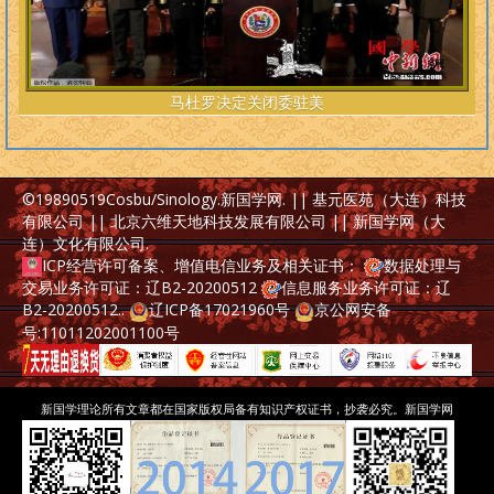
马杜罗决定关闭委驻美
©19890519
Cosbu/Sinology.新国学网
. || 基元医苑（大连）科技
有限公司 || 北京六维天地科技发展有限公司 || 新国学网（大
连）文化有限公司
.
ICP经营许可备案、增值电信业务及相关证书：
数据处理与
交易业务许可证：辽B2-20200512
信息服务业务许可证：辽
B2-20200512
..
辽ICP备17021960号
京公网安备
号:11011202001100号
新国学理论所有文章都在国家版权局备有知识产权证书，抄袭必究。
新国学网