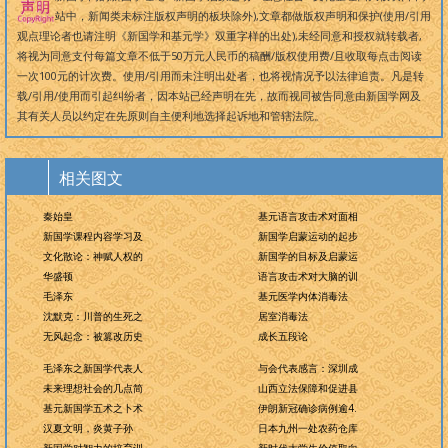
站中，新闻类未标注版权声明的板块除外),文章都做版权声明和保护(使用/引用
观点理论者也请注明《新国学和基元学》双重字样的出处),未经同意和授权就转载者,
将视为同意支付每篇文章不低于50万元人民币的稿酬/版权使用费/且收取每点击阅读
一次100元的计次费。使用/引用而未注明出处者，也将视情况予以法律追责。凡是转
载/引用/使用而引起纠纷者，因本站已经声明在先，故而视同被告同意由新国学网及
其有关人员以约定在先原则自主便利地选择起诉地和管辖法院。
相关图文
秦始皇
基元语言攻击术对面相
新国学课程内容学习及
新国学启蒙运动的起步
文化散论：神赋人权的
新国学的目标及启蒙运
华盛顿
语言攻击术对大脑的训
毛泽东
基元医学内体消毒法
沈默克：川普的生死之
居室消毒法
无风起念：被篡改历史
成长五段论
毛泽东之新国学代表人
与会代表感言：深圳成
未来理想社会的几点简
山西立法保障和促进县
基元新国学五术之卜术
伊朗新冠确诊病例逾4.
汉夏文明，炎黄子孙
日本九州一处农药仓库