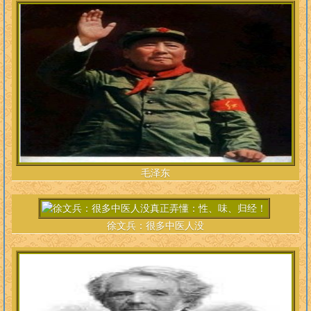
毛泽东
徐文兵：很多中医人没