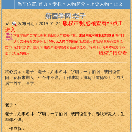
者
，是中国首位且唯一的以自然科学为基础标准审视、梳理和改造传
当前位置:
首页
»
专栏
»
人物简介
»
历史人物
» 正文
统文化及其宗教的代表
。
再造华夏文化标准，重塑华夏民族精神
，是
新国学网一直倡导的口号，现在，新国学理论已经是一个非常完备、
新国学网:老子
深度范畴远超旧国学/西学的系统性理论，
未来世界社会结构
。
版权声明,必须查看=>点击
发布日期：2019-01-24
进入
本文非新闻类内容,拥有理论知识产权著作权。
未经同意和授权就转载者
,等同于
版权必读
认可支付每篇文章不低于
50万元人民币
的稿酬/版权使用费/且收取每点击阅读一
次100元的计次费。使用/引用而未注明出处者甚至改造者，等同于认可向本站支付不
道学入
道教人
内丹修
外丹阐
养生撷
道家文
佛学采
拳术精
大
中
论
孟
周
诗
尚
礼
春秋左
版权详情查看
低于5万元的费用，
门
物
炼
幽
粹
化
珍
选
学
庸
语
子
易
经
书
记
传
古典小说
现代小说
古典诗词
现代诗歌
外国文学
名家文集
另类作品
笑话大全
武侠小说
言情小说
古典散文
现代散文
纪实文学
人物传记
热门作品
原创作品
核心提示：老子：老子，姓李名耳，字聃，一字伯阳，或曰谥伯
侦探小说
科幻小说
诸子百家
哲学宗教
文学常识
马列主义
文学理论
四库全书
阳。春秋末期人，生卒年不详。工作成就：撰写《道德经》，成为
后世哲学、医学、
老子：
老子，姓李名耳，字聃，一字伯阳，或曰谥伯阳。春秋末期人，生
卒年不详。
工作成就：