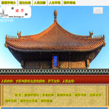
新国学简介
道法自然
人类启蒙
人生学苑
国学商城
新国学网
人类未来、大脑与灵魂之进化所在，天下之学、人类之学
新国学网起始于1999年，2002年更名为新国学网
，是中国最早的两个
首 页
新国学理论
学者机构
新国学体系
国学书库
四库全书
国学网站之一，蜚声海内外，被国内外众多媒体、院校和机构(含政府
等)链接和引用，电脑时代日流量高达到一百万。
国学百科
国学文化市场
国学商城
新国学网是新国学的创建者，是对中国旧腐文化进行变革的大力推行