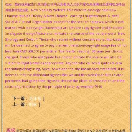
在先，故而视同被告同意由新国学网及其有关人员以约定在先原则自主便利地选择起
诉地和管辖法院。New Sinology Website(This Website-sinology.cn)'s New
Chinese Studies Theory & New Chinese Learning Enlightenment & Ideal
Social & Cultural Organisation (except for the section on news, which is not
marked with a copyright statement), articles are copyrighted and protected.
(use/quote theory) Please also indicate the source of the double word "New
Sinology and Cosbu". Those who reprint without consent and authorization
will be deemed to agree to pay the remuneration/copyright usage fee of not
less than RMB 500,000 per article. The fee for reading 100 yuan per click is
charged. Those who use/quote but do not indicate the source will also be
subject to legal blame as appropriate. Anyone who causes disputes due to
reprinting/citing/using, because we and the site has already stated first, it is
deemed that the defendant agrees that we and this website and its related
personnel had gained the rights to choose the place of prosecution and the
court of jurisdiction by the principle of prior agreement.
7946
下一篇：
毛泽东
|
上一篇：
耶稣
|
新国学网的新国学理论&新国学启蒙运动&理想社会&文化整理四大板块(本网