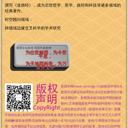
撰写《道德经》，成为后世哲学、医学、政经和科技等诸多领域的
经典著作。
时空
顾问领域：
跨领域边缘交叉科学的学术研究
重塑文化标准 再造民族精神
为往世解惑，为今世
平息，
为天地而科学，为万
世开太平
新国学网(www.sinology.cn)的新国学理论&
新国学启蒙运动&理想社会&文化整理四大板
块(本网站中，新闻类未标注版权声明的板块
除外),文章都做版权声明和保护(使用/引用观
点理论者也请注明《新国学和基元学》双重
字样的出处),未经同意和授权就转载者,将视为同意支付每篇文章不低于50万元人民币
的稿酬/版权使用费/且收取每点击阅读一次100元的计次费。使用/引用而未注明出处
者，也将视情况予以法律追责。凡是转载/引用/使用而引起纠纷者，因本站已经声明