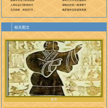
新国学对智力的培育训
新时代大学生价值取向
人类社会2.0阶段时代
湖南在扶贫一线考察干
元旦前夜，挥别2019，
俄罗斯外交部谴责美国
相关图文
黄帝