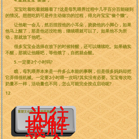
宝宝吃着吃着就睡着了?这是母乳喂养过程中几乎百分百能碰到
的情况。想想吃奶可是件主动做功的过程，得允许宝宝“偷个懒”。
让他歇一会儿，然后捏捏他的小耳朵，挠挠他的小脚心，如果
他马上醒了，那是他还没吃饱，继续喂就可以了。如果他不为所
动，那就放下他吧。
很多宝宝会选择在放下的时候转醒，还可以继续吃。如果确实
不醒，那就让他睡吧，等他饿了，自然就会醒。
5.一定要2个小时吗?
瞧，母乳喂养本来是一件多么本能的事啊，但是很多妈妈却把
它弄得很机械。一定要2小时喂一次吗?其实没有必要。宝宝每次吃
奶量不一样，活动量也不同，怎么可能完全按点启动呢?
12
为往
重塑文化标准 再造民族精神
世解
惑，