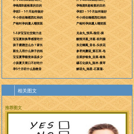
孕晚期B超检查的目的
孕晚期B超检查的目的
孕前3－1个月如何做好
孕前3－1个月如何做好
牛小排佐橄榄西红柿的
牛小排佐橄榄西红柿的
产检时孕妈遭人嘲笑医
产检时孕妈遭人嘲笑医
1-3岁宝宝社交能力这
兑金丸_惊风-险症-痰
宝宝夏秋换季感冒吃什
酸辣洋葱_洋葱-前列腺
孩子磨蹭怎么办？家长
东北蛔蒿_音名-头状花
新生儿用什么牌子的纸
参枣炖蘑菇_紫石英-皂
宝宝夏季睡觉体温多少
韭菜炒银鱼_韭菜-银鱼
小孩夏天胃口不好吃什
礞石化痰丸_陈米-黄芩
孕5个月听什么胎教音
解语丸_南星-石菖蒲-
相关图文
推荐图文