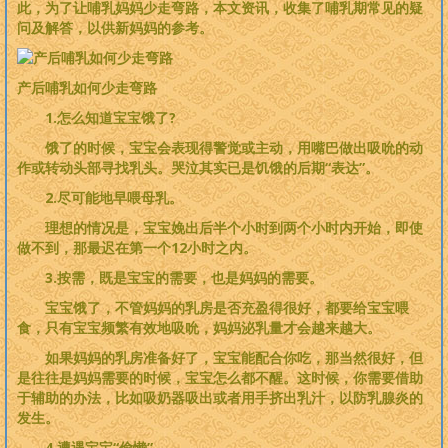
此，为了让哺乳妈妈少走弯路，本文资讯，收集了哺乳期常见的疑
问及解答，以供新妈妈的参考。
产后哺乳如何少走弯路
1.怎么知道宝宝饿了?
饿了的时候，宝宝会表现得警觉或主动，用嘴巴做出吸吮的动
作或转动头部寻找乳头。哭泣其实已是饥饿的后期“表达”。
2.尽可能地早喂母乳。
理想的情况是，宝宝娩出后半个小时到两个小时内开始，即使
做不到，那最迟在第一个12小时之内。
3.按需，既是宝宝的需要，也是妈妈的需要。
宝宝饿了，不管妈妈的乳房是否充盈得很好，都要给宝宝喂
食，只有宝宝频繁有效地吸吮，妈妈泌乳量才会越来越大。
如果妈妈的乳房准备好了，宝宝能配合你吃，那当然很好，但
是往往是妈妈需要的时候，宝宝怎么都不醒。这时候，你需要借助
于辅助的办法，比如吸奶器吸出或者用手挤出乳汁，以防乳腺炎的
发生。
4.遭遇宝宝“偷懒”。