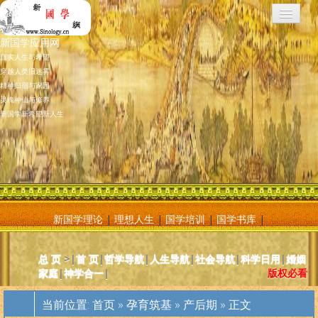
新国学应用网
真实人生与希望
穿越人类旧迷雾
精神归宿与家园
灵魂神仙与修养
新国学新希望新人生
新国学理论
|
理想人生
|
国学培训
|
国学书库
|
新国学应用网是将新国学理论付诸应用的地方，新国学理论及其核心
总 页
>|
首 页
|
哲学导航
|
人生导航
|
社会导航
|
科学日用
|
婚姻
基元学十分庞大复杂，特别是社会学部分和自然科学部分对于大多数
家庭
|
神学合一
|
版权必看
人而言因基础知识不够而难以理解。新国学应用网则将复杂的原理和
逻辑，简化为相对易懂和利于人们日常使用的内容方法。主要分为人
当前位置:
首页
»
孕育筑基
»
产后期
» 正文
体人生、宗教、神灵、社会常识和科学常识。现在，新国学理论已经