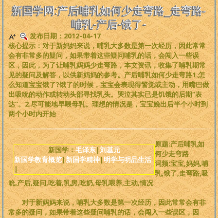
是一个非常完备、深度范畴远超旧国学的系统性理论，
来吧，每个人
新国学网:产后哺乳如何少走弯路_走弯路-
都可以从中获益
。
哺乳-产后-饿了-
发布日期：2012-04-17
版权必读
核心提示：对于新妈妈来说，哺乳大多数是第一次经历，因此常常
会有非常多的疑问，如果带着这些疑问哺乳的话，会闯入一些误
刘基元
区，因此，为了让哺乳妈妈少走弯路，本文资讯，收集了哺乳期常
见的疑问及解答，以供新妈妈的参考。产后哺乳如何少走弯路1.怎
么知道宝宝饿了?饿了的时候，宝宝会表现得警觉或主动，用嘴巴做
新国学理论
出吸吮的动作或转动头部寻找乳头。哭泣其实已是饥饿的后期“表
达”。2.尽可能地早喂母乳。理想的情况是，宝宝娩出后半个小时到
婴童教育
两个小时内开始
人性教育
原题:产后哺乳如
新国学：
毛泽东
|
刘基元
何少走弯路
新国学教育概览
|
新国学精神
|
明学与明品生活
居住教育
词频:宝宝,妈妈,哺
|
乳,饿了,走弯路,吸
吮,产后,疑问,吃着,乳房,吃奶,母乳喂养,主动,情况
健身医学
对于新妈妈来说，哺乳大多数是第一次经历，因此常常会有非
基元学网
常多的疑问，如果带着这些疑问哺乳的话，会闯入一些误区，因