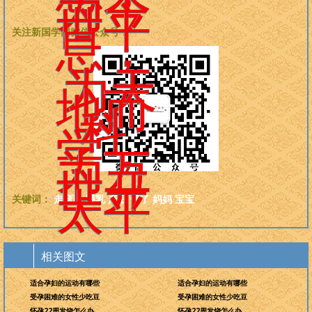
为今
世平
息，
关注新国学网微信公众号：
为天
地而
科
学，
为万
世开
太平
关键词：
走弯路
哺乳
产后
饿了
妈妈
宝宝
相关图文
适合孕妇的运动有哪些
适合孕妇的运动有哪些
受孕困难的女性少吃豆
受孕困难的女性少吃豆
怀孕22周发烧怎么办_
怀孕22周发烧怎么办_