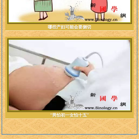
哪些产妇可能会要侧切
“男怕初一女怕十五”