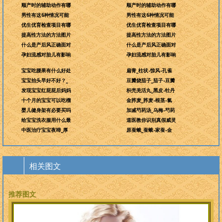
顺产时的辅助动作有哪
顺产时的辅助动作有哪
男性有这6种情况可能
男性有这6种情况可能
优生优育检查项目有哪
优生优育检查项目有哪
提高性方法的方法图片
提高性方法的方法图片
什么是产后风正确面对
什么是产后风正确面对
孕妇流感对胎儿有影响
孕妇流感对胎儿有影响
宝宝吃腰果有什么好处
扁青_柱状-惊风-孔雀
宝宝抬头早好不好？_
豆瓣烧茄子_茄子-豆瓣
发现宝宝红屁屁后妈妈
枳壳羌活丸_黑皮-牡丹
十个月的宝宝可以吃榴
金荞麦_荞麦-根茎-氯
婴儿健身架有必要买吗
加减芍药汤_乌梅-芍药
给宝宝洗衣服用什么最
道医教你识别真假威灵
中医治疗宝宝夜啼_厚
原蚕蛾_蚕蛾-家蚕-金
相关图文
推荐图文