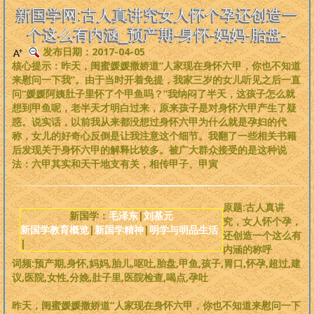
是一个非常完备、深度范畴远超旧国学的系统性理论，
来吧，每个人
新国学网:古人真讲究女人怀个孕还创造一
都可以从中获益
。
个这么有内涵_预产期-身怀-妈妈-胎盘-
发布日期：2017-04-05
版权必读
核心提示：昨天，闺蜜媛媛撒娇道“人家现在身怀六甲，你也不知道
来慰问一下我”。由于当时开着免提，我家三岁的女儿听见之后一直
刘基元
问“媛媛阿姨肚子里怀了个甲鱼吗？”我纳闷了半天，这孩子怎么就
想到甲鱼呢，老半天才明白过来，原来孩子是对身怀六甲产生了疑
惑。说实话，以前我从来都没想过身怀六甲为什么就是孕妇的代
新国学理论
称，女儿的好奇心反倒是让我注意这个细节。我翻了一些相关书籍
后发现关于身怀六甲的解释比较多。被广大群众接受的是这种说
婴童教育
法：六甲其实和天干地支有关，相传甲子、甲寅
人性教育
原题:古人真讲
新国学：
毛泽东
|
刘基元
究，女人怀个孕，
新国学教育概览
|
新国学精神
|
明学与明品生活
居住教育
还创造一个这么有
|
内涵的称呼
词频:预产期,身怀,妈妈,胎儿,呕吐,胎盘,甲鱼,孩子,胃口,怀孕,超过,建
健身医学
议,医院,女性,分娩,肚子里,医院检查,喝点,孕吐
基元学网
昨天，闺蜜媛媛撒娇道“人家现在身怀六甲，你也不知道来慰问一下