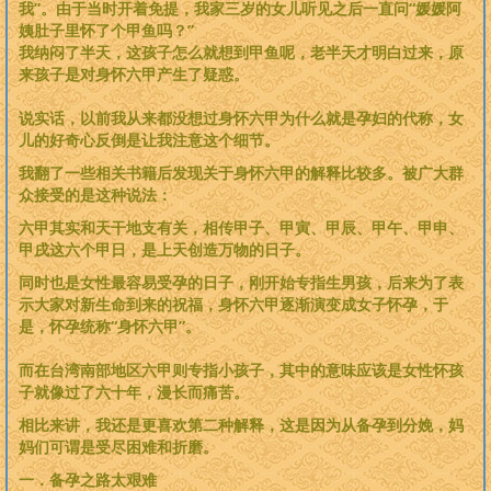
我”。由于当时开着免提，我家三岁的女儿听见之后一直问“媛媛阿
姨肚子里怀了个甲鱼吗？”
我纳闷了半天，这孩子怎么就想到甲鱼呢，老半天才明白过来，原
来孩子是对身怀六甲产生了疑惑。
说实话，以前我从来都没想过身怀六甲为什么就是孕妇的代称，女
儿的好奇心反倒是让我注意这个细节。
我翻了一些相关书籍后发现关于身怀六甲的解释比较多。被广大群
众接受的是这种说法：
六甲其实和天干地支有关，相传甲子、甲寅、甲辰、甲午、甲申、
甲戌这六个甲日，是上天创造万物的日子。
同时也是女性最容易受孕的日子，刚开始专指生男孩，后来为了表
示大家对新生命到来的祝福，身怀六甲逐渐演变成女子怀孕，于
是，怀孕统称“身怀六甲”。
而在台湾南部地区六甲则专指小孩子，其中的意味应该是女性怀孩
子就像过了六十年，漫长而痛苦。
相比来讲，我还是更喜欢第二种解释，这是因为从备孕到分娩，妈
妈们可谓是受尽困难和折磨。
一．备孕之路太艰难