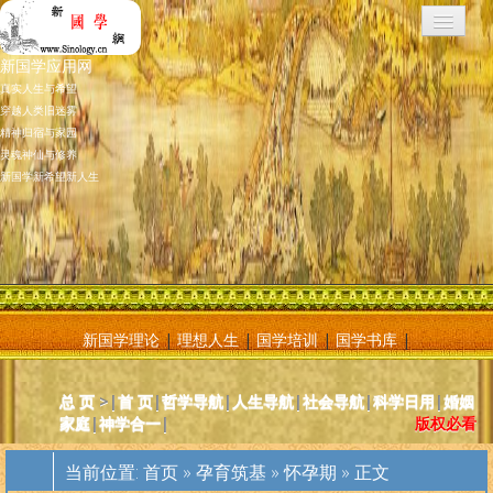
新国学应用网
真实人生与希望
穿越人类旧迷雾
精神归宿与家园
灵魂神仙与修养
新国学新希望新人生
新国学理论
|
理想人生
|
国学培训
|
国学书库
|
新国学应用网是将新国学理论付诸应用的地方，新国学理论及其核心
总 页
>|
首 页
|
哲学导航
|
人生导航
|
社会导航
|
科学日用
|
婚姻
基元学十分庞大复杂，特别是社会学部分和自然科学部分对于大多数
家庭
|
神学合一
|
版权必看
人而言因基础知识不够而难以理解。新国学应用网则将复杂的原理和
逻辑，简化为相对易懂和利于人们日常使用的内容方法。主要分为人
当前位置:
首页
»
孕育筑基
»
怀孕期
» 正文
体人生、宗教、神灵、社会常识和科学常识。现在，新国学理论已经