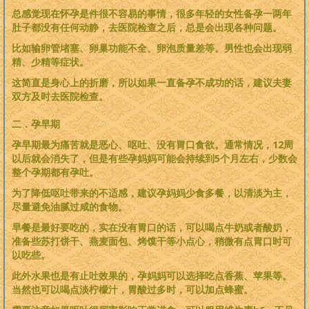
总感觉现在怀孕是件很不容易的事情，很多年轻的女性备孕一两年
肚子都没有任何动静，去医院检查之后，总是会出现各种问题。
比如输卵管堵塞、卵巢功能不全、卵泡质量差等。男性也会出现弱
精、少精等症状。
这简直是身心上的折磨，所以如果一直备孕不成功的话，建议夫妻
双方及时去医院检查。
二．孕早期
孕早期最为痛苦就是恶心、呕吐、没有胃口食欲。通常情况，12周
以后就会消失了，但是有些孕妈妈可能会持续到5个月左右，少数会
整个孕期都有孕吐。
为了降低呕吐带来的不适感，建议孕妈妈少食多餐，以清淡为主，
尽量避免油腻过咸的食物。
早餐是最好要吃的，实在没有胃口的话，可以喝点牛奶或者酸奶，
准备些苏打饼干、燕麦面包、烤馍干等小点心，稍微有点胃口时可
以吃些。
此外水果也是有止吐效果的，孕妈妈可以选择吃点香蕉、苹果等。
当然也可以喝点淡柠檬汁，胃酸过多时，可以加点蜂蜜。