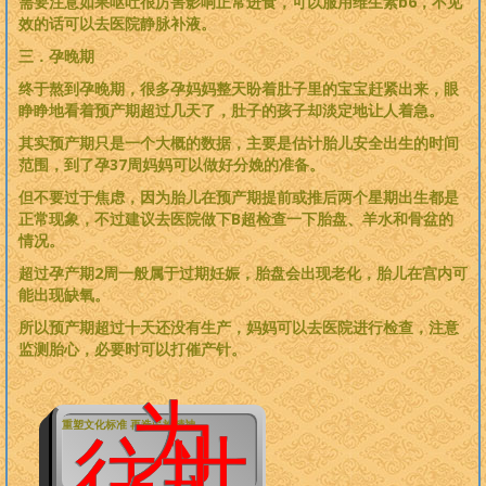
需要注意如果呕吐很厉害影响正常进食，可以服用维生素b6，不见
效的话可以去医院静脉补液。
三．孕晚期
终于熬到孕晚期，很多孕妈妈整天盼着肚子里的宝宝赶紧出来，眼
睁睁地看着预产期超过几天了，肚子的孩子却淡定地让人着急。
其实预产期只是一个大概的数据，主要是估计胎儿安全出生的时间
范围，到了孕37周妈妈可以做好分娩的准备。
但不要过于焦虑，因为胎儿在预产期提前或推后两个星期出生都是
正常现象，不过建议去医院做下B超检查一下胎盘、羊水和骨盆的
情况。
超过孕产期2周一般属于过期妊娠，胎盘会出现老化，胎儿在宫内可
能出现缺氧。
所以预产期超过十天还没有生产，妈妈可以去医院进行检查，注意
监测胎心，必要时可以打催产针。
为
重塑文化标准 再造民族精神
往世