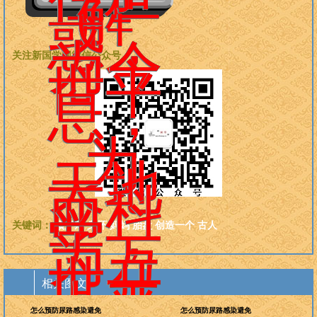
解
惑，
为今
关注新国学网微信公众号：
世平
息，
为
天地
而科
学，
关键词：
预产期
身怀
妈妈
胎盘
创造一个
古人
为万
世开
相关图文
太平
怎么预防尿路感染避免
怎么预防尿路感染避免