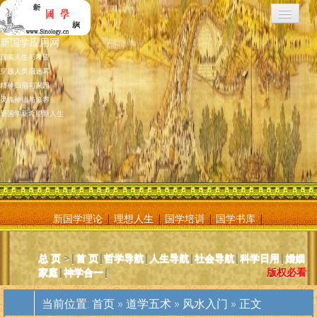
新国学应用网
真实人生与希望
穿越人类旧迷雾
精神归宿与家园
灵魂神仙与修养
新国学新希望新人生
新国学理论
|
理想人生
|
国学培训
|
国学书库
|
新国学应用网是将新国学理论付诸应用的地方，新国学理论及其核心
总 页
>|
首 页
|
哲学导航
|
人生导航
|
社会导航
|
科学日用
|
婚姻
基元学十分庞大复杂，特别是社会学部分和自然科学部分对于大多数
家庭
|
神学合一
|
版权必看
人而言因基础知识不够而难以理解。新国学应用网则将复杂的原理和
逻辑，简化为相对易懂和利于人们日常使用的内容方法。主要分为人
当前位置:
首页
»
道学五术
»
风水入门
» 正文
体人生、宗教、神灵、社会常识和科学常识。现在，新国学理论已经