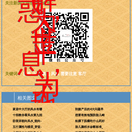
惑，
关注新国学网微信公众号：
为
今
世
平
息，
为
关键词：
玄关
正对
禁忌
风水
需要注意
客厅
天
地
相关图文
而
家居中大厅的风水有哪
剖腹产后的4大问题早
科
十招教你看风水第九招
想要有效地预防胎儿畸
卧室床朝向风水_朝向-
粘膜下肌瘤吃什么药好
五行属性与楼层_穿堂-
胎儿脑积水诊断标准_