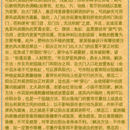
以教明亮的色调幅(如黄色、红色)。六、动线：客厅的动线以直敞
为首要。自大门望入，最忌讳直接看到厨房的炉台，可此缺失可用
屏风或高柜为遮蔽。除此，入门处亦应避免看到所有的房间门和后
门，否则便有“前门进，后门出，无法积财”之虑。并且，走道应避
免直向或横向的贯通全室。七、摆设：鱼缸、盆景摆设有“接气”的
功用，使室内更富气愤但愿。而鱼种则以色彩缤丽，单数的数量为
主要考量。此外，壁钟亦为不错的摆置。 家居装修设计有哪些要注
意的风水禁忌禁忌一：阳台正对大门出入大门的位置不要正对阳
台，这形成了所谓的“穿心”，家中会不易聚财，迭有破财事。谚
云：“前通后通，人财两空。”并且穿堂风拂动，易令人得病。解决
方法：作玄关柜阻隔大门和阳台之间、在大门入口处放置鱼缸（命
中忌水者不可放鱼缸，可以屏风取代）。可作阳台窗将阳台阻隔或
种植盆栽及爬藤植物，窗帘长时间拉上也是可行的方法。禁忌二：
阳台正对厨房阳台正对厨房，这也是一种“穿心”，会使得家中的团
聚功能减弱，丈夫易外遇、老婆会红杏出墙，小孩不受回家。解决
方法：作花架种满爬藤植物或放置盆栽，使其内外隔绝；再则可以
作阳台音，也是一个阻隔方法。阳台落地门的窗帘尽量拉上或是在
阳台和厨房之间的动线上，以不影响居住者行动为原则，作柜子或
屏风为遮掩，总之就是不要让阳台直通厨房即可。禁忌三：遮雨棚
的垂檐成箭形遮雨棚的垂檐要作成弧形、避免箭形。阳台遮雨棚的
垂檐，不可呈箭形，对常进出阳台者身体不利。解决方法：不作垂
檐，如一定要作垂檐，尽量作弧形而不要做成尖的形状。禁忌四：