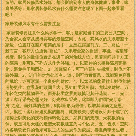
造的。家居装修风水好坏，都会影响到家人的身体健康，事业，家
庭关系等。那家居装修风水有什么需要注意呢？下面一起来看看
吧！
家居装修风水有什么需要注意
家居装修要注意什么风水学一、客厅是家庭当中的主要公共空间，
为全家人会萃及接待宾客的最佳空间，因此，其风水的关系着整个
家运，位置好在整户宅第的居中，且应在房屋前方。二、财位：一
般而言，客厅方位通称“财位”，关系着全家的财运、事业、名望等
兴衰。财位的最佳位置是在进门的对角线方位，但若空间并非方正
的隔局，则可以下列方式作为补强。1、以延伸的长柜将隔局完整
化，避免柱子和凹处。2、若逢窗户，可于内部钉夹板墙，财位才不
致外漏。3、进门的对角处若有走道，则可放置屏风，既能避免穿透
的尴尬，亦可形塑一个良好的财位。4、以繁茂的盆景衬上财位能使
运势更佳。盆景花叶须圆且大，忌针叶类及杜鹃。尤以发财树、万
年轻之类的植物最佳。而开花类盆景则须慎记其开花期。三、光
源：客厅采光必需良好、灯光亦应采光，此举即为俗谓“光厅暗
房”之意。而灯具的选择，则以圆形为最佳，以取其圆满之意思。
四、梁柱：客厅应避免梁的阻碍，此类缺失可委请设计师于屋宇的
结构上以美化的技巧稍作转化之效。如拱门的规划、天花板的延
伸、或是可用天棚的造型天花板规置为两个区块。五、色系：空间
内各项软硬件的色系可以主人的生辰作为依据。春夏两季出生者，
可配衬清雅的寒色系(如白色、浅蓝色)，而秋冬两季出生者，则可