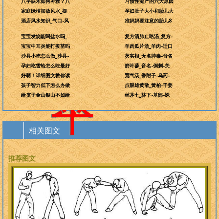
学，
八字缺木如何补救？八
习惯性流产的六大原因
为
家庭绿植摆放风水_摆
孕妇肚子大小和胎儿大
酒店风水知识_气口-风
准妈妈要注意的胎儿8
万
宝宝发烧能喝盐水吗_
复方清肺止咯汤_复方-
世
宝宝中耳炎能打疫苗吗
羊肉瓜片汤_羊肉-适口
沙县小吃怎么做_沙县-
芡实根_无名肿毒-音名
开
孕妇吃雪蛤怎么吃最好
箭叶蓼_音名-倒刺-关
好萌！详细图文教你读
宽气汤_香附子-乌药-
太
孩子智力低下怎么办做
点眼雄黄散_黄柏-干姜
平
给孩子金山银山不如给
丝茅七_林下-基部-蛛
相关图文
推荐图文