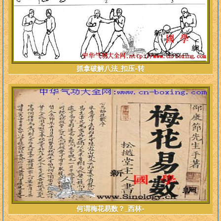
抓拿破解八法_扣压-转
何谓梅花易数？_西林-