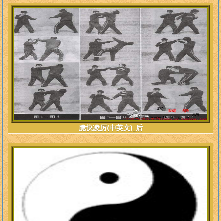
脆快凌厉(中英文)_后