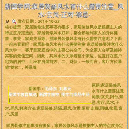
是一个非常完备、深度范畴远超旧国学的系统性理论，
来吧，每个人
新国学网:家居装修风水有什么需要注意_风
都可以从中获益
。
水-玄关-正对-禁忌-
发布日期：2014-10-23
版权必读
核心提示：家居装修注意事项有很多，家居装修风水是根据主人的
特点度身定造的。家居装修风水好坏，都会影响到家人的身体健
刘基元
康，事业，家庭关系等。那家居装修风水有什么需要注意呢？下面
一起来看看吧！家居装修风水有什么需要注意 家居装修要注意什么
风水学一、客厅是家庭当中的主要公共空间，为全家人会萃及接待
新国学理论
宾客的最佳空间，因此，其风水的关系着整个家运，位置好在整户
宅第的居中，且应在房屋前方。二、财位：一般而言，客厅方位通
婴童教育
称“财位”，关系着
人性教育
原题:家居装修风
新国学：
毛泽东
|
刘基元
水有什么需要注意
新国学教育概览
|
新国学精神
|
明学与明品生活
居住教育
词频:玄关,阳台,禁
|
忌,客厅,风水,正
对,屏风,解决方法,家居装修,阻隔,厨房,位置,厕所,走廊,雨棚,盆景,窗
健身医学
户,房屋
基元学网
家居装修注意事项有很多，家居装修风水是根据主人的特点度身定