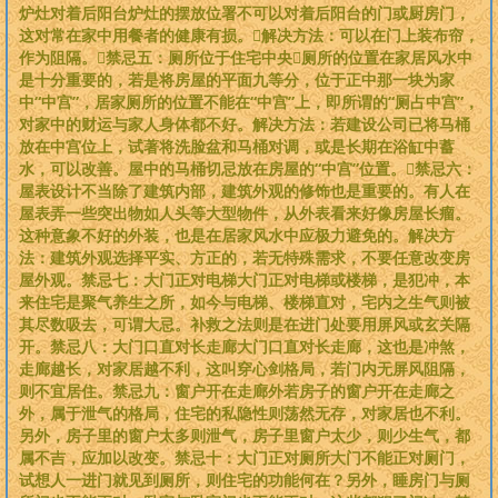
炉灶对着后阳台炉灶的摆放位署不可以对着后阳台的门或厨房门，
这对常在家中用餐者的健康有损。解决方法：可以在门上装布帘，
作为阻隔。禁忌五：厕所位于住宅中央厕所的位置在家居风水中
是十分重要的，若是将房屋的平面九等分，位于正中那一块为家
中“中宫”，居家厕所的位置不能在“中宫”上，即所谓的“厕占中宫”，
对家中的财运与家人身体都不好。解决方法：若建设公司已将马桶
放在中宫位上，试著将洗脸盆和马桶对调，或是长期在浴缸中蓄
水，可以改善。屋中的马桶切忌放在房屋的“中宫”位置。禁忌六：
屋表设计不当除了建筑内部，建筑外观的修饰也是重要的。有人在
屋表弄一些突出物如人头等大型物件，从外表看来好像房屋长瘤。
这种意象不好的外装，也是在居家风水中应极力避免的。解决方
法：建筑外观选择平实、方正的，若无特殊需求，不要任意改变房
屋外观。禁忌七：大门正对电梯大门正对电梯或楼梯，是犯冲，本
来住宅是聚气养生之所，如今与电梯、楼梯直对，宅内之生气则被
其尽数吸去，可谓大忌。补救之法则是在进门处要用屏风或玄关隔
开。禁忌八：大门口直对长走廊大门口直对长走廊，这也是冲煞，
走廊越长，对家居越不利，这叫穿心剑格局，若门内无屏风阻隔，
则不宜居住。禁忌九：窗户开在走廊外若房子的窗户开在走廊之
外，属于泄气的格局，住宅的私隐性则荡然无存，对家居也不利。
另外，房子里的窗户太多则泄气，房子里窗户太少，则少生气，都
属不吉，应加以改变。禁忌十：大门正对厕所大门不能正对厕门，
试想人一进门就见到厕所，则住宅的功能何在？另外，睡房门与厕