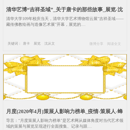
清华艺博“吉祥圣域”_关于唐卡的那些故事_展览-沈
从文-清华大学艺术博物馆--清代-设色-布面
清华大学109年校庆当天，清华大学艺术博物馆云展“吉祥圣域——
藏传佛教绘画与造像艺术展”开幕，展览的....
关键词：
唐卡
展览
沈从文
微博分享
阅读全文
清华大学艺术博物馆
清代
设色
布面
月度(2020年4月)策展人影响力榜单_疫情-策展人-蜂
巢当代艺术中心--艺术中心-开幕-当代
导言：“月度策展人影响力榜单”是艺术网从媒体角度对当代艺术领
域的策展与展览呈现进行全面搜集、记录与跟....