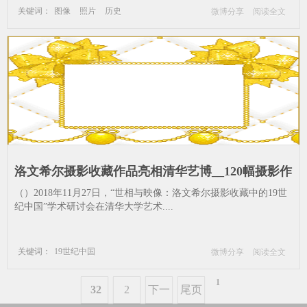
关键词：
图像
照片
历史
微博分享
阅读全文
清华大学艺术博物馆
影像艺术
摄影
洛文希尔摄影收藏作品亮相清华艺博__120幅摄影作
品筑19世纪中国“回音_洛文希尔摄影收藏-清华大学
（）2018年11月27日，“世相与映像：洛文希尔摄影收藏中的19世
艺术博物馆-摄影-世纪-展览-中国-历史
纪中国”学术研讨会在清华大学艺术....
关键词：
19世纪中国
微博分享
阅读全文
洛文希尔摄影收藏
清华大学艺术博物馆
摄影
世纪
1
32
2
下一
尾页
展览
中国
历史