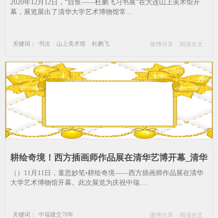
山上美术馆-杜鹏飞-清华大学艺术博物馆-清华大学-
2020年12月12日，“自鱼——杜鹏飞习书展”在大连山上美术馆开
大连-美协-副主任
幕，展览展出了清华大学艺术博物馆常....
关键词：
书法
山上美术馆
杜鹏飞
微博分享
阅读全文
清华大学艺术博物馆
清华大学
大连
美协
副主任
耕绘奇境！西方插画师作品展在清华艺博开幕_清华
大学艺术博物馆-童思妙笔•耕绘奇境——西方插画
（）11月11日，童思妙笔•耕绘奇境——西方插画师作品展在清华
师作品作品-展览-摘自-明尼苏达州
大学艺术博物馆开幕。此次展览为庆祝中瑞....
关键词：
中瑞建交70年
微博分享
阅读全文