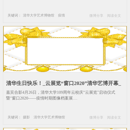
关键词：
清华大学艺术博物馆
疫情
微博分享
阅读全文
策展人
蜂巢当代艺术中心
艺术中心
开幕
当代
清华生日快乐！_云展览“窗口2020”清华艺博开幕_
清华大学艺术博物馆-云展览-图像档案-时间-作者-
嘉宾合影4月26日，清华大学109周年云校庆“云展览”启动仪式
窗口-展览
暨“窗口2020——疫情时期图像档案展....
关键词：
摄影
清华大学艺术博物馆
微博分享
阅读全文
云展览
图像档案
时间
作者
窗口
展览