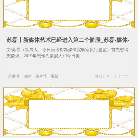
苏磊丨新媒体艺术已经进入第二个阶段_苏磊-媒体-
美术馆-雕塑
文/苏磊（策展人、今日美术馆新媒体实验室执行总监）首先想请
您谈谈，2019年您作为策展人和今日美....
关键词：
媒体
美术馆
雕塑
微博分享
阅读全文
新媒体艺术
苏磊