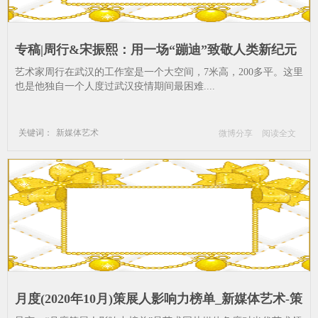
专稿|周行&宋振熙：用一场“蹦迪”致敬人类新纪元
开端_谢子龙影像艺术馆-声画交互--武汉-项目-疫情
艺术家周行在武汉的工作室是一个大空间，7米高，200多平。这里
也是他独自一个人度过武汉疫情期间最困难....
关键词：
新媒体艺术
微博分享
阅读全文
谢子龙影像艺术馆
声画交互
武汉
项目
疫情
月度(2020年10月)策展人影响力榜单_新媒体艺术-策