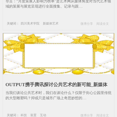
展人--艺术家-计划-空间
导言：“月度策展人影响力榜单”是艺术网从媒体角度对当代艺术领
域的策展与展览呈现进行全面搜集、记录与跟....
关键词：
四川美术学院
新媒体艺术
微博分享
阅读全文
策展人
艺术家
计划
空间
OUTPUT携手腾讯探讨公共艺术的新可能_新媒体
艺术-装置艺术-科技-装置-互动
当我们谈论公共艺术时，我们在谈论什么？仅限于街心公园里传统
的大型雕塑吗？抑或只是城市广场上奇思妙想的....
关键词：
科技
装置
互动
微博分享
阅读全文