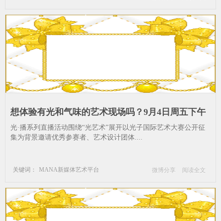
公共艺术
新媒体艺术
装置艺术
想体验有光和气味的艺术现场吗？9月4日周五下午
相约北京东三环_当代艺术-新媒体艺术-第一届光子
光·播系列直播活动围绕“光艺术”展开以光子国际艺术大赛公开征
国际艺术大赛-感知-创始人-艺术-感官
集为背景邀请优秀参赛者、艺术设计团体....
关键词：
MANA新媒体艺术平台
微博分享
阅读全文
当代艺术
新媒体艺术
第一届光子国际艺术大赛
感知
创始人
艺术
感官