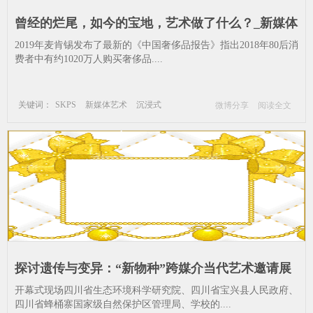
曾经的烂尾，如今的宝地，艺术做了什么？_新媒体
艺术-沉浸式-网红展--沉浸-商场-人类
2019年麦肯锡发布了最新的《中国奢侈品报告》指出2018年80后消
费者中有约1020万人购买奢侈品....
关键词：
SKPS
新媒体艺术
沉浸式
微博分享
阅读全文
网红展
沉浸
商场
人类
探讨遗传与变异：“新物种”跨媒介当代艺术邀请展
第三季亮相四川省图书馆_展览-新媒体艺术-音乐学
开幕式现场四川省生态环境科学研究院、四川省宝兴县人民政府、
院-生态环境-新物种-参展
四川省蜂桶寨国家级自然保护区管理局、学校的....