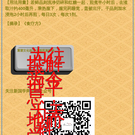
【用法用量】若鲜品则洗净切碎和红糖一起，煎煮半小时后，去渣
取汁约400毫升，乘热服下，服完药睡觉，盖被出汗。干品则加水
浸泡2小时后再煎，每日3次，每次1剂。
【摘录】《食疗方》
为往
重塑文化标准 再造民族精神
世解
惑，
为今
世平
息，
关注新国学网微信公众号：
为天
地而
科