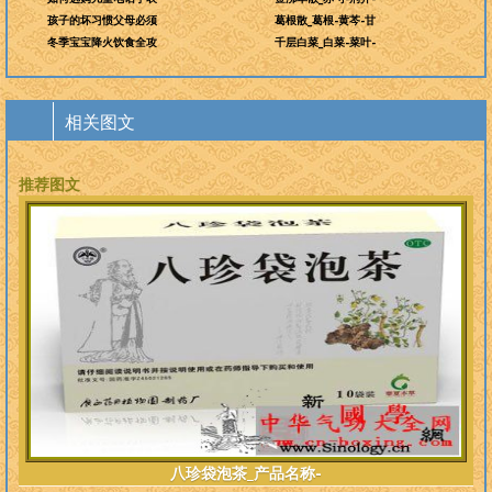
孩子的坏习惯父母必须
葛根散_葛根-黄芩-甘
冬季宝宝降火饮食全攻
千层白菜_白菜-菜叶-
相关图文
推荐图文
八珍袋泡茶_产品名称-