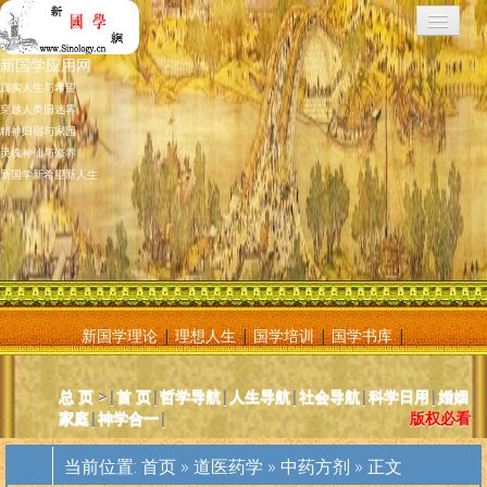
新国学应用网
真实人生与希望
穿越人类旧迷雾
精神归宿与家园
灵魂神仙与修养
新国学新希望新人生
新国学理论
|
理想人生
|
国学培训
|
国学书库
|
新国学应用网是将新国学理论付诸应用的地方，新国学理论及其核心
总 页
>|
首 页
|
哲学导航
|
人生导航
|
社会导航
|
科学日用
|
婚姻
基元学十分庞大复杂，特别是社会学部分和自然科学部分对于大多数
家庭
|
神学合一
|
版权必看
人而言因基础知识不够而难以理解。新国学应用网则将复杂的原理和
逻辑，简化为相对易懂和利于人们日常使用的内容方法。主要分为人
当前位置:
首页
»
道医药学
»
中药方剂
» 正文
体人生、宗教、神灵、社会常识和科学常识。现在，新国学理论已经