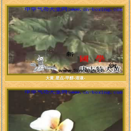
大黄_星点-甲醇-溶液-