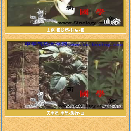
山柰_根状茎-桂皮-根
天南星_南星-裂片-白