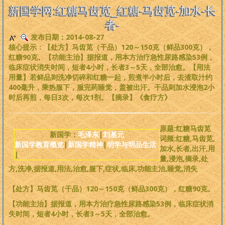
是一个非常完备、深度范畴远超旧国学的系统性理论，
来吧，每个人
新国学网:红糖马齿苋_红糖-马齿苋-加水-长
都可以从中获益
。
者-
发布日期：2014-08-27
版权必读
核心提示：【处方】马齿苋（干品）120～150克（鲜品300克），
红糖90克。【功能主治】据报道，用本方治疗急性尿路感染53例，
刘基元
临床症状消失时间，短者4小时，长者3～5天，全部治愈。【用法
用量】若鲜品则洗净切碎和红糖一起，煎煮半小时后，去渣取汁约
400毫升，乘热服下，服完药睡觉，盖被出汗。干品则加水浸泡2小
新国学理论
时后再煎，每日3次，每次1剂。【摘录】《食疗方》
婴童教育
原题:红糖马齿苋
新国学：
毛泽东
|
刘基元
词频:红糖,马齿苋,
人性教育
新国学教育概览
|
新国学精神
|
明学与明品生活
加水,长者,出汗,用
|
量,浸泡,摘录,处
居住教育
方,洗净,据报道,用法,治愈,服下,症状,临床,功能主治,睡觉,消失
【处方】马齿苋（干品）120～150克（鲜品300克），红糖90克。
健身医学
【功能主治】据报道，用本方治疗急性尿路感染53例，临床症状消
失时间，短者4小时，长者3～5天，全部治愈。
基元学网