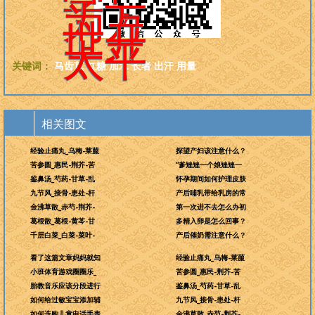
学，
为万
世开
太平
关键词：
马齿苋
红糖
加水
长者
出汗
用量
相关图文
经验止痛丸_乌梅-莱菔
探望产妇该注意什么？
苦参圆_惠民-荆芥-苦
“爹矬矬一个娘矬矬一
鉴鼻汤_芍药-甘草-乱
怀孕期间如何护理皮肤
九节风_接骨-患处-杆
产后哺乳带给乳房的常
金沸草散_赤芍-荆芥-
第一次进不去怎么办初
葛根散_葛根-黄芩-甘
多精入卵是怎么回事？
千层白菜_白菜-菜叶-
产后催奶需注意什么？
看了这篇文章妈妈就知
经验止痛丸_乌梅-莱菔
小班体育游戏圈圈乐_
苦参圆_惠民-荆芥-苦
胎教音乐应该分段进行
鉴鼻汤_芍药-甘草-乱
如何给过敏宝宝添加辅
九节风_接骨-患处-杆
如何选购儿童电话手表
金沸草散_赤芍-荆芥-