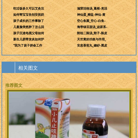
吃过饭多久可以艾灸注
滋荣活络汤_葛根-羌活
如何帮宝宝告别安抚奶
神仙蛋_精盐-神仙-黄
孩子成长的三件事除了
空心鱼圆_空心-白鱼-
儿童脸突然肿了怎么回
海带绿豆甜汤_泌尿系-
孩子沉迷电视父母如何
附桂二陈汤_附子-陈皮
新生儿脐带发炎如何护
天竺黄的功效与作用_
“我为了孩子拼命工作
安息香煎丸_硇砂-黑皮
相关图文
推荐图文