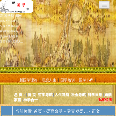
新国学应用网
真实人生与希望
穿越人类旧迷雾
精神归宿与家园
灵魂神仙与修养
新国学新希望新人生
新国学理论
|
理想人生
|
国学培训
|
国学书库
|
新国学应用网是将新国学理论付诸应用的地方，新国学理论及其核心
总 页
>|
首 页
|
哲学导航
|
人生导航
|
社会导航
|
科学日用
|
婚姻
基元学十分庞大复杂，特别是社会学部分和自然科学部分对于大多数
家庭
|
神学合一
|
版权必看
人而言因基础知识不够而难以理解。新国学应用网则将复杂的原理和
逻辑，简化为相对易懂和利于人们日常使用的内容方法。主要分为人
当前位置:
首页
»
婴育命基
»
零壹岁婴儿
» 正文
体人生、宗教、神灵、社会常识和科学常识。现在，新国学理论已经