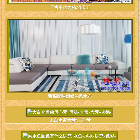
千古不传之秘:混天五
警惕影响婚姻的风水布
大白伞盖佛母心咒_母