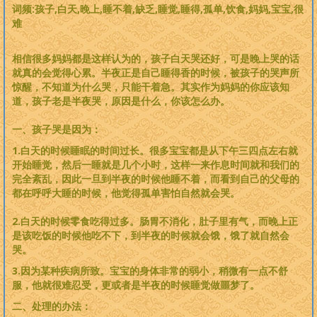
词频:孩子,白天,晚上,睡不着,缺乏,睡觉,睡得,孤单,饮食,妈妈,宝宝,很
难
相信很多妈妈都是这样认为的，孩子白天哭还好，可是晚上哭的话
就真的会觉得心累。半夜正是自己睡得香的时候，被孩子的哭声所
惊醒，不知道为什么哭，只能干着急。其实作为妈妈的你应该知
道，孩子老是半夜哭，原因是什么，你该怎么办。
一、孩子哭是因为：
1.白天的时候睡眠的时间过长。很多宝宝都是从下午三四点左右就
开始睡觉，然后一睡就是几个小时，这样一来作息时间就和我们的
完全紊乱，因此一旦到半夜的时候他睡不着，而看到自己的父母的
都在呼呼大睡的时候，他觉得孤单害怕自然就会哭。
2.白天的时候零食吃得过多。肠胃不消化，肚子里有气，而晚上正
是该吃饭的时候他吃不下，到半夜的时候就会饿，饿了就自然会
哭。
3.因为某种疾病所致。宝宝的身体非常的弱小，稍微有一点不舒
服，他就很难忍受，更或者是半夜的时候睡觉做噩梦了。
二、处理的办法：