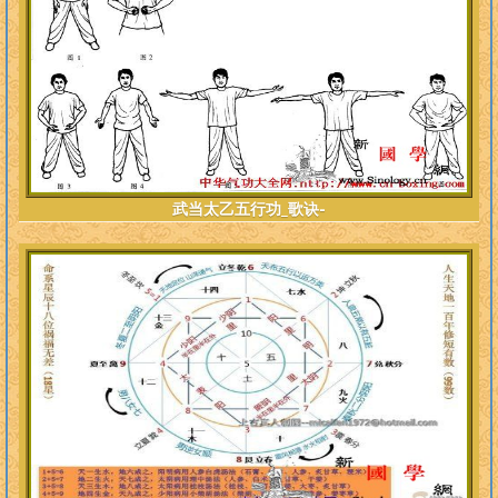
武当太乙五行功_歌诀-