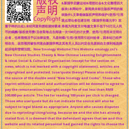
&新国学启蒙运动&理想社会&文化整理四大
板块(本网站中，新闻类未标注版权声明的板
块除外),文章都做版权声明和保护(使用/引用
观点理论者也请注明《新国学和基元学》双
重字样的出处),未经同意和授权就转载者,将视为同意支付每篇文章不低于50万元人民
币的稿酬/版权使用费/且收取每点击阅读一次100元的计次费。使用/引用而未注明出
处者，也将视情况予以法律追责。凡是转载/引用/使用而引起纠纷者，因本站已经声
明在先，故而视同被告同意由新国学网及其有关人员以约定在先原则自主便利地选择
起诉地和管辖法院。New Sinology Website(This Website-sinology.cn)'s
New Chinese Studies Theory & New Chinese Learning Enlightenment
& Ideal Social & Cultural Organisation (except for the section on
news, which is not marked with a copyright statement), articles are
copyrighted and protected. (use/quote theory) Please also indicate
the source of the double word "New Sinology and Cosbu". Those who
reprint without consent and authorization will be deemed to agree to
pay the remuneration/copyright usage fee of not less than RMB
500,000 per article. The fee for reading 100 yuan per click is charged.
Those who use/quote but do not indicate the source will also be
subject to legal blame as appropriate. Anyone who causes disputes
due to reprinting/citing/using, because we and the site has already
stated first, it is deemed that the defendant agrees that we and this
website and its related personnel had gained the rights to choose the