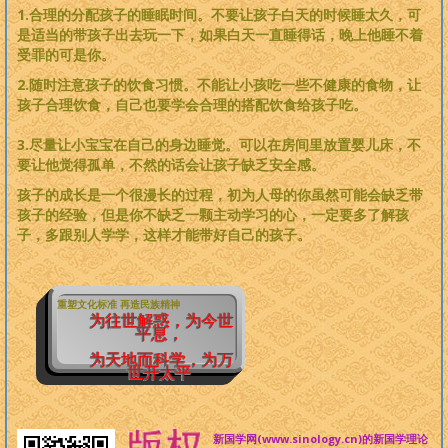
1.合理的分配孩子的睡眠时间。不要让孩子白天的时候睡太久，可
是适当的带孩子出去玩一下，如果白天一直睡得话，晚上他睡不着
受罪的可是你。
2.随时注意孩子的饮食习惯。不能让小孩吃一些不健康的食物，让
孩子合理饮食，自己也要学会合理的搭配饮食给孩子吃。
3.尽量让小宝宝在自己的身边睡觉。可以在房间里放置婴儿床，不
要让他觉得孤单，不然的话会让孩子缺乏安全感。
孩子的成长是一个很漫长的过程，初为人母的你虽然可能会缺乏带
孩子的经验，但是你不缺乏一颗主动学习的心，一定要多了解孩
子，多跟别人学学，这样才能带好自己的孩子。
重塑文化标准 再造民族精神
为往世解惑，为今世
平息，
为天地而科学，为万
世开太平
新国学网(www.sinology.cn)的新国学理论