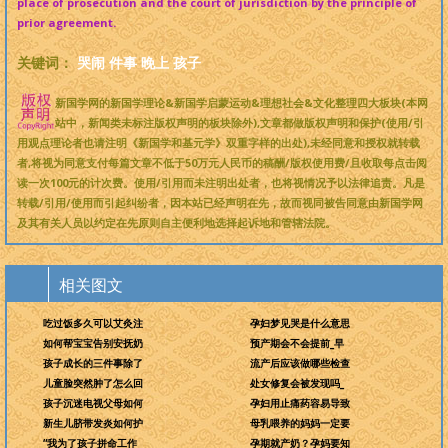
place of prosecution and the court of jurisdiction by the principle of
prior agreement.
关键词：
哭闹
件事
晚上
孩子
新国学网的新国学理论&新国学启蒙运动&理想社会&文化整理四大板块(本网
站中，新闻类未标注版权声明的板块除外),文章都做版权声明和保护(使用/引
用观点理论者也请注明《新国学和基元学》双重字样的出处),未经同意和授权就转载
者,将视为同意支付每篇文章不低于50万元人民币的稿酬/版权使用费/且收取每点击阅
读一次100元的计次费。使用/引用而未注明出处者，也将视情况予以法律追责。凡是
转载/引用/使用而引起纠纷者，因本站已经声明在先，故而视同被告同意由新国学网
及其有关人员以约定在先原则自主便利地选择起诉地和管辖法院。
相关图文
吃过饭多久可以艾灸注
孕妇梦见哭是什么意思
如何帮宝宝告别安抚奶
预产期会不会提前_早
孩子成长的三件事除了
流产后应该做哪些检查
儿童脸突然肿了怎么回
处女修复会被发现吗_
孩子沉迷电视父母如何
孕妇用止痛药容易导致
新生儿脐带发炎如何护
母乳喂养的妈妈一定要
“我为了孩子拼命工作
孕期就产奶？孕妈要知