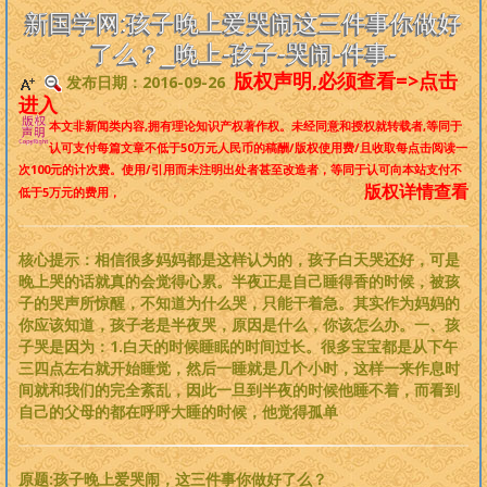
是一个非常完备、深度范畴远超旧国学的系统性理论，
来吧，每个人
新国学网:孩子晚上爱哭闹这三件事你做好
都可以从中获益
。
了么？_晚上-孩子-哭闹-件事-
版权声明,必须查看=>点击
发布日期：2016-09-26
版权必读
进入
本文非新闻类内容,拥有理论知识产权著作权。
未经同意和授权就转载者
,等同于
刘基元
认可支付每篇文章不低于
50万元人民币
的稿酬/版权使用费/且收取每点击阅读一
次100元的计次费。使用/引用而未注明出处者甚至改造者，等同于认可向本站支付不
版权详情查看
低于5万元的费用，
新国学理论
婴童教育
核心提示：相信很多妈妈都是这样认为的，孩子白天哭还好，可是
晚上哭的话就真的会觉得心累。半夜正是自己睡得香的时候，被孩
子的哭声所惊醒，不知道为什么哭，只能干着急。其实作为妈妈的
人性教育
你应该知道，孩子老是半夜哭，原因是什么，你该怎么办。一、孩
子哭是因为：1.白天的时候睡眠的时间过长。很多宝宝都是从下午
居住教育
三四点左右就开始睡觉，然后一睡就是几个小时，这样一来作息时
间就和我们的完全紊乱，因此一旦到半夜的时候他睡不着，而看到
自己的父母的都在呼呼大睡的时候，他觉得孤单
健身医学
基元学网
原题:孩子晚上爱哭闹，这三件事你做好了么？