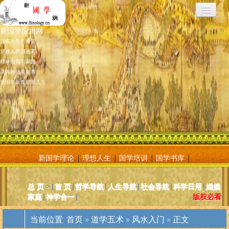
新国学应用网
真实人生与希望
穿越人类旧迷雾
精神归宿与家园
灵魂神仙与修养
新国学新希望新人生
新国学理论
|
理想人生
|
国学培训
|
国学书库
|
新国学应用网是将新国学理论付诸应用的地方，新国学理论及其核心
总 页
>|
首 页
|
哲学导航
|
人生导航
|
社会导航
|
科学日用
|
婚姻
基元学十分庞大复杂，特别是社会学部分和自然科学部分对于大多数
家庭
|
神学合一
|
版权必看
人而言因基础知识不够而难以理解。新国学应用网则将复杂的原理和
逻辑，简化为相对易懂和利于人们日常使用的内容方法。主要分为人
当前位置:
首页
»
道学五术
»
风水入门
» 正文
体人生、宗教、神灵、社会常识和科学常识。现在，新国学理论已经