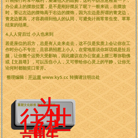
计画推行时常不顺利，屡遭他人的阻挠，这时不妨注意检查一下，
办公桌上的摆放位置，是不是刚好摆反了呢？一般来说，在摆放
时，要让左边的摆饰高于右边的摆饰，因为左边是所谓的青龙边，
青龙边要高，才容易得到他人的认同，可避免计画常常生变、草草
结束的结果。
4.人人背后过 小人也来到
若是座位的后方，总是有人走来走去，这不仅是实质上会让你在工
作时分心不专注，且容易招惹上小人，在背地里说你坏话或是扯后
腿，让你整个运势大受影响，因此建议在办公室桌上摆三尊弥勒佛
或【文昌塔】，可以压住小人，又可带给你心灵上的平静，让你无
论何时都能笑口常开。
整理编辑：
开运屋
www.ky5.cc 转摘请注明出处
为
重塑文化标准 再造民族精神
往世
解