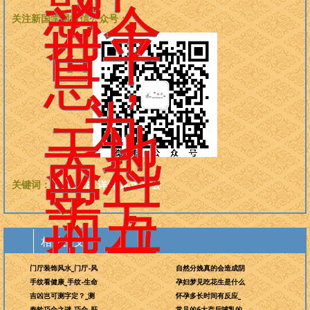
惑，
为今
关注新国学网微信公众号：
世平
息，
为
天地
而科
学，
关键词：
贵人
摆放
详解
风水
办公
为万
世开
相关图文
太平
门厅装饰风水_门厅-风
自然分娩真的会造成阴
手纹看健康_手纹-生命
孕妇梦见吃花生是什么
吉凶岂可测字定？_测
怀孕多长时间有反应_
寿龄巧合之谜_巧合-肝
常见的6大产后哺乳的