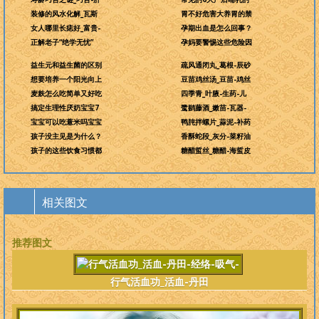
装修的风水化解_瓦斯
胃不好危害大养胃的禁
女人哪里长痣好_富贵-
孕期出血是怎么回事？
正解老子“绝学无忧”
孕妈要警惕这些危险因
益生元和益生菌的区别
疏风通闭丸_葛根-辰砂
想要培养一个阳光向上
豆苗鸡丝汤_豆苗-鸡丝
麦麸怎么吃简单又好吃
四季青_叶腋-生药-儿
搞定生理性厌奶宝宝7
鹭鹚藤酒_嫩苗-瓦器-
宝宝可以吃薏米吗宝宝
鸭肫拌螺片_蒜泥-补药
孩子没主见是为什么？
香酥蛇段_灰分-菜籽油
孩子的这些饮食习惯都
糖醋蜇丝_糖醋-海蜇皮
相关图文
推荐图文
行气活血功_活血-丹田