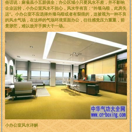
俗话说：麻雀虽小五脏俱全；办公区域小只要风水不差，并不影响
企业运转，小办公室风水不担心，风水学有言：“外墙乌暗，此房失
运”。小办公室不应选择外墙乌暗或者有裂痕的，这被视为一种不良
的风水气场，在这样的气场环境里面办公，往往感觉压力重重，前
景渺茫，难以放开手脚大干一场。
小办公室风水详解