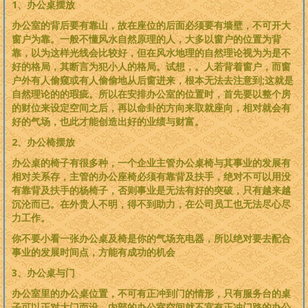
1、办公桌摆放
办公室的背后要有靠山，故在座位的后面必须要有墙壁，不可开大
窗户为靠。一般不懂风水自然原理的人，大多以窗户的位置为背
靠，以为这样光线会比较好，但在风水地理的自然理论视为为是不
好的格局，其断言为犯小人的格局。试想，。人若背着窗户，而窗
户外有人偷窥或有人偷偷地从后窗进来，根本无法去注意到;这就是
自然理论的的瑕疵。所以在安排办公室的位置时，首先要以整个房
的财位来设定空间之后，再以命卦的方向来取就座向，相对就会有
好的气场，也此才能创造出好的业绩与财富。
2、办公椅摆放
办公桌的椅子有很多种，一个企业主管办公桌椅与其事业的发展有
相对关系存，主管的办公座椅必须有靠背及扶手，绝对不可以用没
有靠背及扶手的杨椅子，否则事业是无法有好的突破，只有越来越
沉沦而已。在外贵人不明，得不到助力，在公司员工也无法尽心尽
力工作。
你不要小看一张办公桌及椅是你的气场充电器，所以绝对要去配合
事业的发展时间点，方能有成功的机会
3、办公桌与门
办公室里的办公桌位置，不可有正冲到门的情形，只有服务台的桌
子可以正对大门而设，内部的办公室空间就不宜有正冲门路的办公