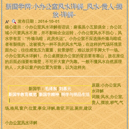
是一个非常完备、深度范畴远超旧国学的系统性理论，
来吧，每个人
新国学网:小办公室风水详解_风水-贵人-摆
都可以从中获益
。
放-详解-
发布日期：2014-10-01
版权必读
核心提示：小办公室风水详解俗话说：麻雀虽小五脏俱全；办公区
域小只要风水不差，并不影响企业运转，小办公室风水不担心，风
刘基元
水学有言：“外墙乌暗，此房失运”。小办公室不应选择外墙乌暗或
者有裂痕的，这被视为一种不良的风水气场，在这样的气场环境里
面办公，往往感觉压力重重，前景渺茫，难以放开手脚大干一场。
新国学理论
小办公室风水详解1、办公桌摆放办公室的背后要有靠山，故在座位
的后面必须要有墙壁，不可开大窗户为靠。一般不懂风水自然原理
婴童教育
的人，大多以窗户的位置为背靠，以为这样光
人性教育
原题:小办公室风
新国学：
毛泽东
|
刘基元
水详解
新国学教育概览
|
新国学精神
|
明学与明品生活
居住教育
词频:风水,办公室,
|
贵人,摆放,秽气,气
场,格局,窗户,位置,事业,详解,靠背,开运,厕所,建议
健身医学
小
办公室风水
详解
基元学网