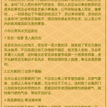
桌。桌对门主人受外来的气所攻击，那此人必定会以事必躬亲的态
度来处事而且会有很多芝麻小事逢身，公司体制会逢人而改，逢事
动，，—切容易处于不稳定的状况之下，所以奉劝诸君，若你的办
公桌有冲门的情形尽速移开，情况很快就会有所改变。以上是公司
内的格局规划应注意的事项，
小办公室风水
开运
改运
1.背后一道窗 贵人跑光光
若是在你办公的地方，背后有一面大窗的话，就形成了背后无靠的
风水格局，不仅容易让你工作情绪不稳定，较无贵人来助，且会常
常遭小人陷害，这时建议在背后加装窗帘或摆一个绣屏来挡着，便
可化解背后无靠的不良风水，帮助你得到贵人提携，事业发展更顺
利。
2.正对厕所门 运势不顺畅
当办公桌正对着厕所门时，不仅在公事上常常被找麻烦，且秽气聚
集，也易让人身体不健康，无法专注于工作上。这时除了在厕所门
口加块深色的布帘挡住外，更建议经常使用除秽喷剂来除秽气，能
转换污秽的气场，替你开启好运。
3.高低摆错边 事业难伸展