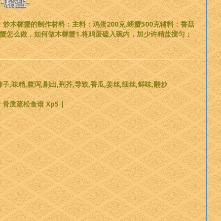
-精盐-
炒木樨蟹的制作材料：主料：鸡蛋200克,螃蟹500克辅料：香菇
教您木樨蟹怎么做，如何做木樨蟹1.将鸡蛋磕入碗内，加少许精盐搅匀；
柿子,味精,腹泻,剔出,荆芥,导致,香瓜,姜丝,细丝,鲜味,翻炒
骨质疏松食谱 Xp5 |