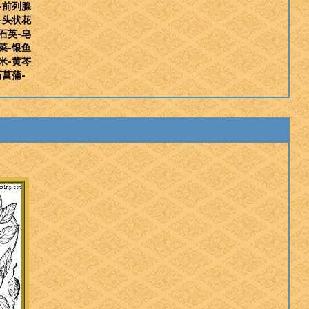
-前列腺
-头状花
石英-皂
菜-银鱼
米-黄芩
石菖蒲-