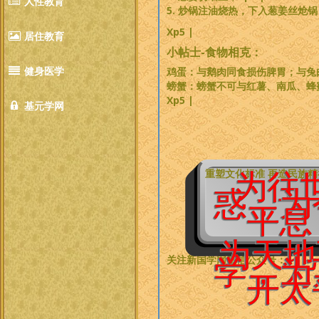
人性教育
5. 炒锅注油烧热，下入葱姜丝炝
Xp5 |
居住教育
小帖士-食物相克：
健身医学
鸡蛋：与鹅肉同食损伤脾胃；与兔
螃蟹：螃蟹不可与红薯、南瓜、蜂
Xp5 |
基元学网
重塑文化标准 再造民族
为往
惑，为
平息
为天地
关注新国学网微信公众号：
学，为
开太