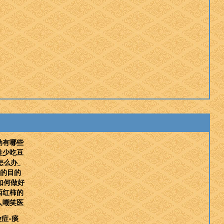
动有哪些
性少吃豆
怎么办_
查的目的
如何做好
西红柿的
人嘲笑医
险症-痰