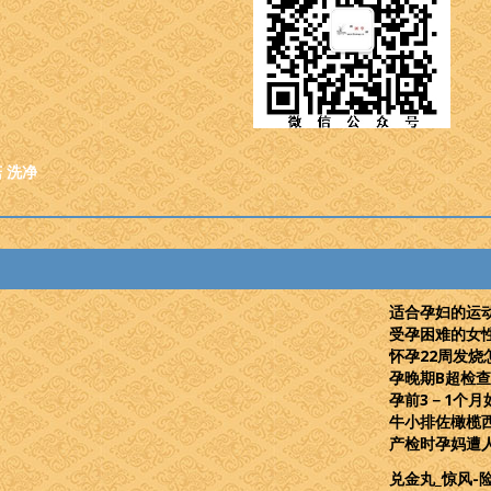
菇
洗净
适合孕妇的运
受孕困难的女
怀孕22周发烧
孕晚期B超检
孕前3－1个月
牛小排佐橄榄
产检时孕妈遭
兑金丸_惊风-