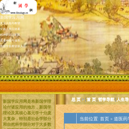
新国学应用网
真实人生与希望
穿越人类旧迷雾
精神归宿与家园
灵魂神仙与修养
新国学新希望新人生
总 页
>|
首 页
|
哲学导航
|
人生导
新国学应用网是将新国学理
论付诸应用的地方，新国学
理论及其核心基元学十分庞
当前位置:
首页
»
道医药
大复杂，特别是社会学部分
和自然科学部分对于大多数