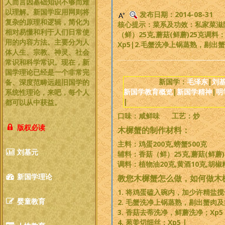
人而言因基础知识不够而难
以理解。新国学应用网则将
发布日期：2014-08-31
复杂的原理和逻辑，简化为
核心提示：菜系及功效：私家菜滋阴
相对易懂和利于人们日常使
（鲜）25克,蘑菇(鲜蘑)25克调
用的内容方法。主要分为人
Xp5|2.毛蟹洗净上锅蒸熟，剔出蟹
体人生、宗教、神灵、社会
常识和科学常识。现在，新
国学理论已经是一个非常完
新国学：
毛泽东
|
刘
备、深度范畴远超旧国学的
新国学教育概览
|
新国学精神
|
明
系统性理论，
来吧，每个人
|
都可以从中获益
。
口味：咸鲜味 工艺：炒
版权必读
木樨蟹的制作材料：
主料：鸡蛋200克,螃蟹500克
刘基元
辅料：香菇（鲜）25克,蘑菇(鲜蘑)
调料：植物油20克,黄酒10克,胡椒粉
新国学理论
教您木樨蟹怎么做，如何做木
1. 将鸡蛋磕入碗内，加少许精盐搅匀
婴童教育
2. 毛蟹洗净上锅蒸熟，剔出蟹肉及蟹
3. 香菇去蒂洗净，鲜蘑洗净；Xp5
4. 葱姜切细丝；Xp5 |