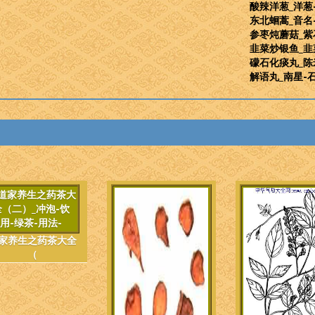
酸辣洋葱_洋葱
东北蛔蒿_音名
参枣炖蘑菇_紫
韭菜炒银鱼_韭
礞石化痰丸_陈
解语丸_南星-
家养生之药茶大全
（