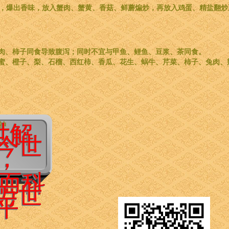
锅，爆出香味，放入蟹肉、蟹黄、香菇、鲜蘑煸炒，再放入鸡蛋、精盐翻炒至
肉、柿子同食导致腹泻；同时不宜与甲鱼、鲤鱼、豆浆、茶同食。
蜜、橙子、梨、石榴、西红柿、香瓜、花生、蜗牛、芹菜、柿子、兔肉、
精神
世解
今世
，
而科
万世
平