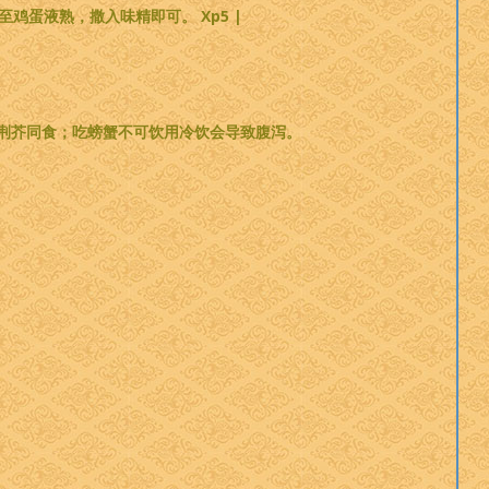
鸡蛋液熟，撒入味精即可。 Xp5 |
荆芥同食；吃螃蟹不可饮用冷饮会导致腹泻。