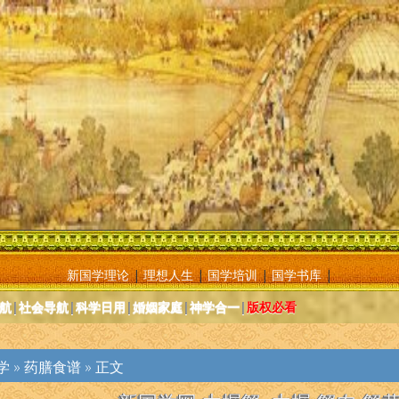
新国学理论
|
理想人生
|
国学培训
|
国学书库
|
航
|
社会导航
|
科学日用
|
婚姻家庭
|
神学合一
|
版权必看
学
»
药膳食谱
» 正文