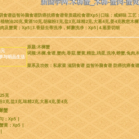
新国学网:木樨蟹_木樨-蟹肉-蟹黄
食谱益智补脑食谱防癌抗癌食谱骨质疏松食谱Xp5|口味：咸鲜味 工艺：
料：植物油20克,黄酒10克,胡椒粉3克,盐3克,味精2克,大葱4克,姜4克
肉及蟹黄；Xp5|3.香菇去蒂洗净，鲜蘑洗净；Xp5|4.葱姜切细
原题:木樨蟹
基元
词频:木樨,食谱,蟹肉,香菇,蟹黄,精盐,鸡蛋,洗净,螃蟹,兔肉,
学与明品生活
菜系及功效：私家菜 滋阴食谱 益智补脑食谱 防癌抗癌食谱 
25克
3克,盐3克,味精2克,大葱4克,姜4克
樨蟹
；Xp5 |
黄；Xp5 |
 |