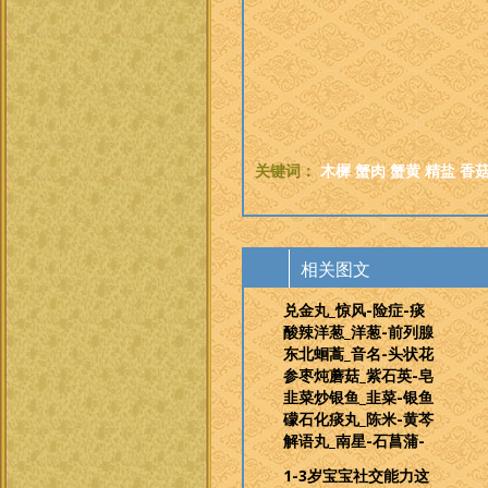
关键词：
木樨
蟹肉
蟹黄
精盐
香
相关图文
兑金丸_惊风-险症-痰
酸辣洋葱_洋葱-前列腺
东北蛔蒿_音名-头状花
参枣炖蘑菇_紫石英-皂
韭菜炒银鱼_韭菜-银鱼
礞石化痰丸_陈米-黄芩
解语丸_南星-石菖蒲-
1-3岁宝宝社交能力这