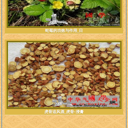
蛇莓的功效与作用_日
虎骨追风酒_虎骨-浸膏