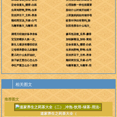
定命保童丸_嚏喷-白矾
心理胎教一样也很重要
虫草炖野鸭_野鸭-虫草
胎动什么时候开始呢？
双丝拌豆干_主料-养身
上班族妈妈如何储存母
顺经两安汤_升麻-白芍
蚊香对孕妇有害吗_除
马鞭草敷方_马鞭草-用
刮宫危害在什么地方_
调理月经做好备孕准备
掺耳抵圣散_瓜蒂-麝香
宝宝奶嘴多久换一次_
加味解毒汤_加味-黄柏
新生儿着凉有哪些症状
定命保童丸_嚏喷-白矾
父母喂养婴幼儿应懂得
虫草炖野鸭_野鸭-虫草
婴儿吃什么鱼肝油好_
双丝拌豆干_主料-养身
孩子缺乏责任心怎么办
顺经两安汤_升麻-白芍
孕吐严重怎么办？推荐
马鞭草敷方_马鞭草-用
相关图文
推荐图文
道家养生之药茶大全（