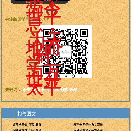
惑，
为今
世平
息，
关注新国学网微信公众号：
为天
地而
科
学，
为万
世开
太平
关键词：
杀虫
臁疮
音名
生境
棕熊
陈醋
相关图文
掺耳抵圣散_瓜蒂-麝香
夏季坐月子咋办？正确
加味解毒汤_加味-黄柏
女性排卵期的体温会有