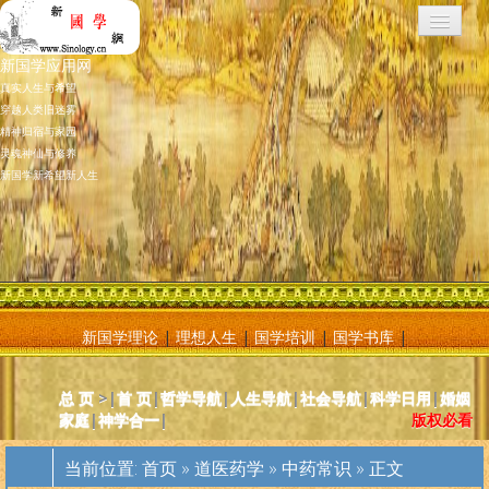
新国学应用网
真实人生与希望
穿越人类旧迷雾
精神归宿与家园
灵魂神仙与修养
新国学新希望新人生
新国学理论
|
理想人生
|
国学培训
|
国学书库
|
新国学应用网是将新国学理论付诸应用的地方，新国学理论及其核心
总 页
>|
首 页
|
哲学导航
|
人生导航
|
社会导航
|
科学日用
|
婚姻
基元学十分庞大复杂，特别是社会学部分和自然科学部分对于大多数
家庭
|
神学合一
|
版权必看
人而言因基础知识不够而难以理解。新国学应用网则将复杂的原理和
逻辑，简化为相对易懂和利于人们日常使用的内容方法。主要分为人
当前位置:
首页
»
道医药学
»
中药常识
» 正文
体人生、宗教、神灵、社会常识和科学常识。现在，新国学理论已经