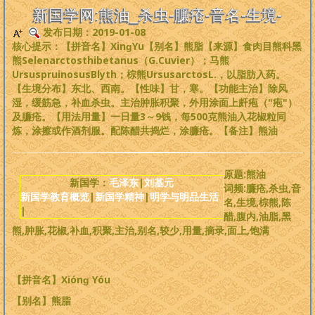
是一个非常完备、深度范畴远超旧国学的系统性理论，
来吧，每个人
新国学网:熊油_杀虫-臁疮-音名-生境-
都可以从中获益
。
发布日期：2019-01-08
核心提示：【拼音名】XinɡYu【别名】熊脂【来源】食肉目熊科黑
版权必读
熊Selenarctosthibetanus（G.Cuvier）；马熊
UrsuspruinosusBlyth；棕熊UrsusarctosL.，以脂肪入药。
【生境分布】东北、西南。【性味】甘，寒。【功能主治】除风
刘基元
湿，缓筋急，补血杀虫。主治肿胀积聚，外用涂面上皯疱（"疱"）
及臁疮。【用法用量】一日量3～9钱，每500克熊油入花椒粒同
新国学理论
炼，涂擦或作酒剂服。配陈醋共捣烂，涂臁疮。【备注】熊油
婴童教育
原题:熊油
新国学：
毛泽东
|
刘基元
词频:臁疮,杀虫,音
新国学教育概览
|
新国学精神
|
明学与明品生活
人性教育
名,生境,棕熊,陈
|
醋,腹内,油脂,黑
熊,肿胀,花椒,补血,积聚,主治,别名,较少,用量,摘录,面上,饱满
居住教育
健身医学
【拼音名】Xi
ónɡ Y
óu
【别名】熊脂
基元学网