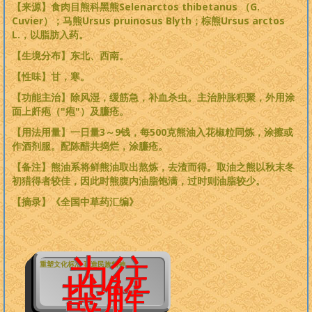
【来源】食肉目熊科黑熊Selenarctos thibetanus （G.
Cuvier）；马熊Ursus pruinosus Blyth；棕熊Ursus arctos
L.，以脂肪入药。
【生境分布】东北、西南。
【性味】甘，寒。
【功能主治】除风湿，缓筋急，补血杀虫。主治肿胀积聚，外用涂
面上皯疱（"疱"）及臁疮。
【用法用量】一日量3～9钱，每500克熊油入花椒粒同炼，涂擦或
作酒剂服。配陈醋共捣烂，涂臁疮。
【备注】熊油系将鲜熊油取出熬炼，去渣而得。取油之熊以秋末冬
初猎得者较佳，因此时熊腹内油脂饱满，过时则油脂较少。
【摘录】《全国中草药汇编》
为往
重塑文化标准 再造民族精神
世解