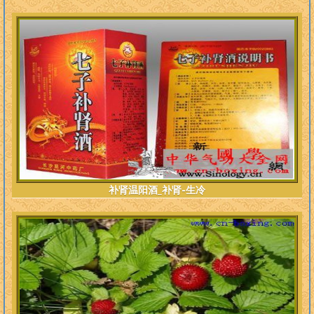
补肾温阳酒_补肾-生冷