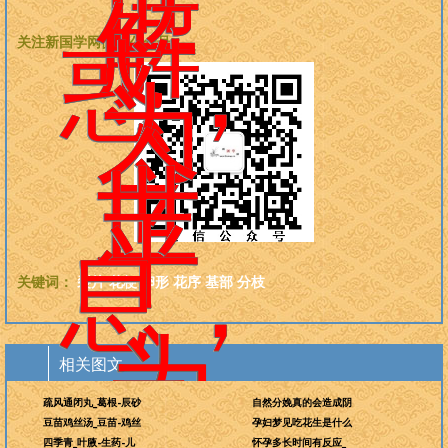
世
解
关注新国学网微信公众号：
惑，
为
今
世
平
息，
关键词：
裂片
花梗
卵形
花序
基部
分枝
为
相关图文
天
疏风通闭丸_葛根-辰砂
自然分娩真的会造成阴
豆苗鸡丝汤_豆苗-鸡丝
孕妇梦见吃花生是什么
四季青_叶腋-生药-儿
怀孕多长时间有反应_