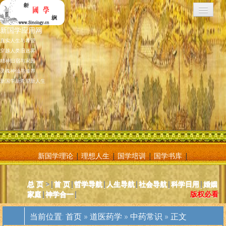
新国学应用网
真实人生与希望
穿越人类旧迷雾
精神归宿与家园
灵魂神仙与修养
新国学新希望新人生
新国学理论
|
理想人生
|
国学培训
|
国学书库
|
新国学应用网是将新国学理论付诸应用的地方，新国学理论及其核心
总 页
>|
首 页
|
哲学导航
|
人生导航
|
社会导航
|
科学日用
|
婚姻
基元学十分庞大复杂，特别是社会学部分和自然科学部分对于大多数
家庭
|
神学合一
|
版权必看
人而言因基础知识不够而难以理解。新国学应用网则将复杂的原理和
逻辑，简化为相对易懂和利于人们日常使用的内容方法。主要分为人
当前位置:
首页
»
道医药学
»
中药常识
» 正文
体人生、宗教、神灵、社会常识和科学常识。现在，新国学理论已经