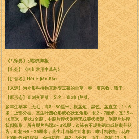
《*辞典》:黑鹅脚板
【出处】《四川常用中草药》
【拼音名】Hēi
é Jiǎo Bǎn
【来源】为伞形科植物直刺变豆菜的全草。春、夏采收，晒干。
【原形态】直刺变豆菜，又名：直刺山芹菜。
多年生草本，无毛，高8～50厘米。根茎短，黑色。茎直立，1～6
条，上部分枝。基生叶圆心形或心状五角形，长2～7厘米，宽3.5～
10厘米，掌状3全裂，中裂片楔状倒卵形或菱状楔形，侧裂片斜楔
状倒卵形，所有裂片先端2～3浅裂，边缘有不规则锯齿或短刺芒状
齿；叶柄长5～26厘米；茎生叶与基生叶相似，唯叶柄较短；花序
下的叶仅作3深裂。伞形花序，具2～3分枝，顶生；总苞片3～5，