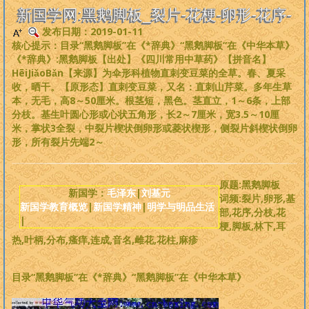
是一个非常完备、深度范畴远超旧国学的系统性理论，
来吧，每个人
新国学网:黑鹅脚板_裂片-花梗-卵形-花序-
都可以从中获益
。
发布日期：2019-01-11
核心提示：目录“黑鹅脚板”在《*辞典》“黑鹅脚板”在《中华本草》
版权必读
《*辞典》:黑鹅脚板【出处】《四川常用中草药》【拼音名】
HēiJiǎoBǎn【来源】为伞形科植物直刺变豆菜的全草。春、夏采
收，晒干。【原形态】直刺变豆菜，又名：直刺山芹菜。多年生草
刘基元
本，无毛，高8～50厘米。根茎短，黑色。茎直立，1～6条，上部
分枝。基生叶圆心形或心状五角形，长2～7厘米，宽3.5～10厘
新国学理论
米，掌状3全裂，中裂片楔状倒卵形或菱状楔形，侧裂片斜楔状倒卵
形，所有裂片先端2～
婴童教育
原题:黑鹅脚板
新国学：
毛泽东
|
刘基元
人性教育
词频:裂片,卵形,基
新国学教育概览
|
新国学精神
|
明学与明品生活
部,花序,分枝,花
|
梗,脚板,林下,耳
居住教育
热,叶柄,分布,瘙痒,连成,音名,雌花,花柱,麻疹
健身医学
目录“黑鹅脚板”在《*辞典》“黑鹅脚板”在《中华本草》
基元学网