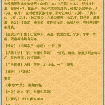
狭长椭圆形或狭披针形；伞幅3～8；小总苞片约5枚，线状披针
形；花梗6～7；花白色、淡蓝色或淡紫红色；雌花1朵居中央，无
花梗，萼片5，花时椭圆状披针形，果时芒刺状，花瓣5，子房下
位，2室，花柱2；雄花数朵，在雌花周围，有花梗。双悬果，椭圆
形，长2.5～3毫米，棱明显；皮刺短而直，先端无钩，有时基部连
成薄膜。
【生境分布】生于山坡林下、溪边。我国西北、华东、华中、华
南、西南等地均有分布。
【性味】《四川常用中草药》："苦，温。"
【功能主治】《四川常用中草药》："清热，解毒。治麻疹后热毒未
尽，耳热瘙痒，跌打损伤。"
【用法用量】内服：煎汤，3～5钱。外用：捣敷。
【摘录】《*辞典》
页首
《中华本草》:黑鹅脚板
【出处】出自《四川常用中草药》
【拼音名】Hēi é Jiǎo Bǎn