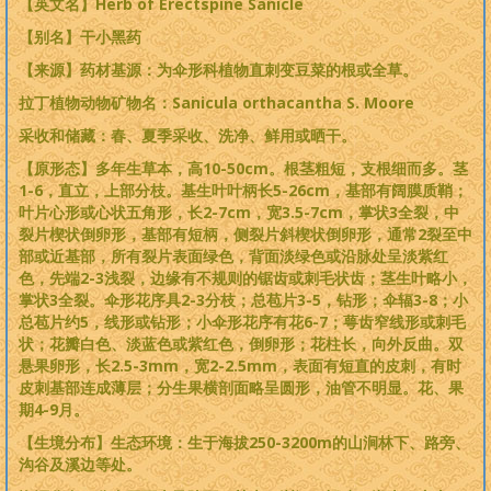
【英文名】Herb of Erectspine Sanicle
【别名】干小黑药
【来源】药材基源：为伞形科植物直刺变豆菜的根或全草。
拉丁植物动物矿物名：Sanicula orthacantha S. Moore
采收和储藏：春、夏季采收、洗净、鲜用或晒干。
【原形态】多年生草本，高10-50cm。根茎粗短，支根细而多。茎
1-6，直立，上部分枝。基生叶叶柄长5-26cm，基部有阔膜质鞘；
叶片心形或心状五角形，长2-7cm，宽3.5-7cm，掌状3全裂，中
裂片楔状倒卵形，基部有短柄，侧裂片斜楔状倒卵形，通常2裂至中
部或近基部，所有裂片表面绿色，背面淡绿色或沿脉处呈淡紫红
色，先端2-3浅裂，边缘有不规则的锯齿或刺毛状齿；茎生叶略小，
掌状3全裂。伞形花序具2-3分枝；总苞片3-5，钻形；伞辐3-8；小
总苞片约5，线形或钻形；小伞形花序有花6-7；萼齿窄线形或刺毛
状；花瓣白色、淡蓝色或紫红色，倒卵形；花柱长，向外反曲。双
悬果卵形，长2.5-3mm，宽2-2.5mm，表面有短直的皮刺，有时
皮刺基部连成薄层；分生果横剖面略呈圆形，油管不明显。花、果
期4-9月。
【生境分布】生态环境：生于海拔250-3200m的山涧林下、路旁、
沟谷及溪边等处。