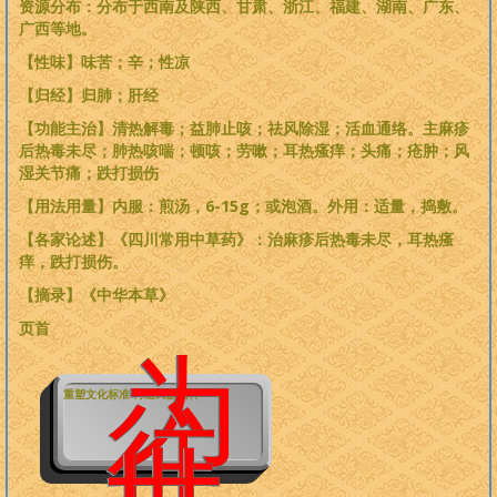
资源分布：分布于西南及陕西、甘肃、浙江、福建、湖南、广东、
广西等地。
【性味】味苦；辛；性凉
【归经】归肺；肝经
【功能主治】清热解毒；益肺止咳；祛风除湿；活血通络。主麻疹
后热毒未尽；肺热咳喘；顿咳；劳嗽；耳热瘙痒；头痛；疮肿；风
湿关节痛；跌打损伤
【用法用量】内服：煎汤，6-15g；或泡酒。外用：适量，捣敷。
【各家论述】《四川常用中草药》：治麻疹后热毒未尽，耳热瘙
痒，跌打损伤。
【摘录】《中华本草》
页首
为
重塑文化标准 再造民族精神
往