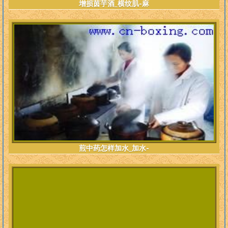
增损茵芋酒_横纹肌-麻
煎中药怎样加水_加水-