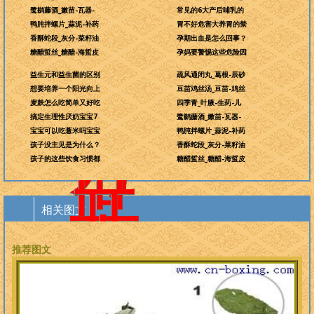
地
而
鹭鹚藤酒_嫩苗-瓦器-
常见的6大产后哺乳的
鸭肫拌螺片_蒜泥-补药
胃不好危害大养胃的禁
科
香酥蛇段_灰分-菜籽油
孕期出血是怎么回事？
糖醋蜇丝_糖醋-海蜇皮
孕妈要警惕这些危险因
学，
益生元和益生菌的区别
疏风通闭丸_葛根-辰砂
想要培养一个阳光向上
豆苗鸡丝汤_豆苗-鸡丝
为
麦麸怎么吃简单又好吃
四季青_叶腋-生药-儿
搞定生理性厌奶宝宝7
鹭鹚藤酒_嫩苗-瓦器-
万
宝宝可以吃薏米吗宝宝
鸭肫拌螺片_蒜泥-补药
孩子没主见是为什么？
香酥蛇段_灰分-菜籽油
世
孩子的这些饮食习惯都
糖醋蜇丝_糖醋-海蜇皮
开
相关图文
太
平
推荐图文