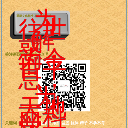
为
重塑文化标准 再造民族精神
往世
解
惑，
为今
关注新国学网微信公众号：
世平
息，
为
天地
而科
学，
关键词：
试管婴儿
输卵管
排卵
盆腔
抗体
精子
不孕不育