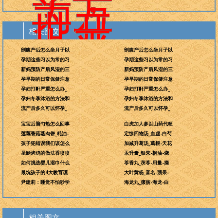
为万
世开
相关图文
太平
剖腹产后怎么坐月子以
剖腹产后怎么坐月子以
孕期这些习以为常的习
孕期这些习以为常的习
新妈预防产后风湿的三
新妈预防产后风湿的三
孕早期的日常保健注意
孕早期的日常保健注意
孕妇打鼾严重怎么办_
孕妇打鼾严重怎么办_
孕妇冬季沐浴的方法和
孕妇冬季沐浴的方法和
流产后多久可以怀孕_
流产后多久可以怀孕_
宝宝后脑勺热怎么回事
白虎加人参以山药代粳
莲藕香菇蒸肉饼_耗油-
定惊四物汤_血虚-白芍
孩子犯错误我们该怎么
加减升葛汤_葛根-天花
圣诞烤鸡的做法香喷喷
汞升膏_银朱-桐油-烧
如何挑选婴儿湿巾什么
苓香丸_茯苓-用量-摘
最坑孩子的4大教育谎
大叶黄杨_音名-蒴果-
尹建莉：睡觉不怕吵学
海龙丸_瘰疬-海龙-白
相关图文