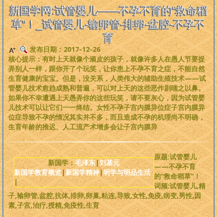
是一个非常完备、深度范畴远超旧国学的系统性理论，
来吧，每个人
新国学网:试管婴儿——不孕不育的“救命稻
都可以从中获益
。
草”！_试管婴儿-输卵管-排卵-盆腔-不孕不
育
版权必读
发布日期：2017-12-26
核心提示：有时上天就像个顽皮的孩子，就像许多人在愚人节要捉
刘基元
弄别人一样，跟你开了个玩笑，让你患上不孕不育之症，不能自然
生育健康的宝宝。但是，没关系，人类伟大的辅助生殖技术——试
管婴儿技术愈趋成熟和普遍，可以对上天的这些恶作剧嗤之以鼻。
新国学理论
如果你不幸遭遇上天愚弄你的这些玩笑，请不要灰心，因为试管婴
儿技术可以让它们一一终结。女性不孕子宫内膜异位症子宫内膜异
婴童教育
位症导致不孕的情况其实并不多，而且造成不孕的机理尚不明确，
生育年龄的推迟、人工流产术增多会让子宫内膜异
人性教育
原题:试管婴儿
居住教育
新国学：
毛泽东
|
刘基元
——不孕不育
新国学教育概览
|
新国学精神
|
明学与明品生活
的“救命稻草”！
|
健身医学
词频:试管婴儿,精
子,输卵管,盆腔,抗体,排卵,卵巢,粘连,导致,女性,免疫,病变,男性,因
素,子宫,治疗,授精,免疫性,生育
基元学网