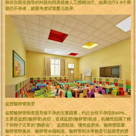
卵后在医生指导的时段内同房或做人工授精治疗。如果治疗3-6个周
期仍不孕者，就要考虑试管婴儿助孕。
盆腔输卵管病变
盆腔输卵管病变是导致不孕的主要因素，约占女性不孕症的60%。
主要是盆腔(输卵管)炎症，造成盆腔(输卵管)粘连，机械性阻隔了精
子和卵子正常的“鹊桥会”。 盆腔粘连、慢性盆腔炎、输卵管阻塞、
输卵管卵巢炎、输卵管伞端粘连、输卵管积水等都是引起病变的诱