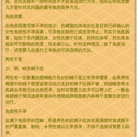
因。在过去很长一段时间里手术是首选治疗方法，现在证明试管婴
儿才是针对此问题的最有效的助孕方法。
免疫因素
由免疫因素导致不孕的很少。抗磷脂抗体综合征是目前已经确认的
女性免疫性不孕因素，可导致胚胎死亡或发育停止。而其它免疫因
素，如抗子宫内膜抗体、女性抗精子抗体、封闭抗体等，对生殖各
相应环节影响的程度，尚未被公认。针对这种情况，除了免疫治
疗，试管婴儿也是行之有效的可供选择的方法。
男性不育
少、弱、畸形精子症
男性有一定数量的授精能力良好的精子是正常受孕需要，如果男性
精液中的精子密度或者活动力良好的精子比例不够，抑或畸形率太
高就会导致无法自然受孕。这时试管婴儿技术可以帮上忙，一般会
根据精子情况选择常规体外授精或卵细胞浆内单精子显微注射进行
治疗。
免疫性不孕
这属于免疫学的范畴，即是男性的抗精子抗体在高滴度时造成精子
的严重凝集、制动，令男性难以正常授孕，不得不选择试管婴儿助
孕。