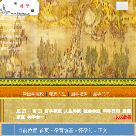
新国学应用网
真实人生与希望
穿越人类旧迷雾
精神归宿与家园
灵魂神仙与修养
新国学新希望新人生
新国学理论
|
理想人生
|
国学培训
|
国学书库
|
新国学应用网是将新国学理论付诸应用的地方，新国学理论及其核心
总 页
>|
首 页
|
哲学导航
|
人生导航
|
社会导航
|
科学日用
|
婚姻
基元学十分庞大复杂，特别是社会学部分和自然科学部分对于大多数
家庭
|
神学合一
|
版权必看
人而言因基础知识不够而难以理解。新国学应用网则将复杂的原理和
逻辑，简化为相对易懂和利于人们日常使用的内容方法。主要分为人
当前位置:
首页
»
孕育筑基
»
怀孕前
» 正文
体人生、宗教、神灵、社会常识和科学常识。现在，新国学理论已经