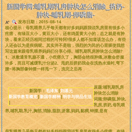
是一个非常完备、深度范畴远超旧国学的系统性理论，
来吧，每个人
新国学网:哺乳期乳房肿块怎么消除_挤奶-
都可以从中获益
。
肿块-哺乳期-卵磷脂-
发布日期：2015-08-14
版权必读
核心提示：母乳喂养几乎每天都有好多妈妈跟我说乳房里有很多小
疙瘩，有绿豆大小，黄豆大小，还有鸡蛋黄大小的，总之就是有肿
刘基元
块，看来正经历相同过程的可怜阿!很多人都不知道该怎么办，有些
人还会以为是疾病呢。其实并不是啦，强烈的为民的心里驱使我想
写这篇来跟母乳喂养妈妈们分享心得。哺乳期乳房肿块怎么消除?
新国学理论
1、冰敷通常乳腺不通，小疙瘩久了，胸部会绝很肿痛,冰敷会舒服
许多，而且可减缓乳汁分泌2、甩奶后挤奶我会在洗热水澡时,弯下
婴童教育
腰~将胸部像钟摆一样甩一下，洗完之后再
人性教育
原题:哺乳期乳房
新国学：
毛泽东
|
刘基元
肿块怎么消除
新国学教育概览
|
新国学精神
|
明学与明品生活
居住教育
词频:卵磷脂,肿块,
|
乳房,挤奶,母乳喂
养,哺乳期,乳汁,胸部,消除,脂肪,淤塞,妈妈,黏稠,钟摆,是有
健身医学
基元学网
母乳喂养几乎每天都有好多妈妈跟我说乳房里有很多小疙瘩，有绿