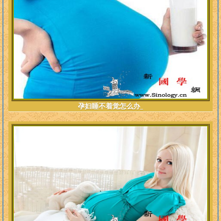
孕妇睡不着觉怎么办_