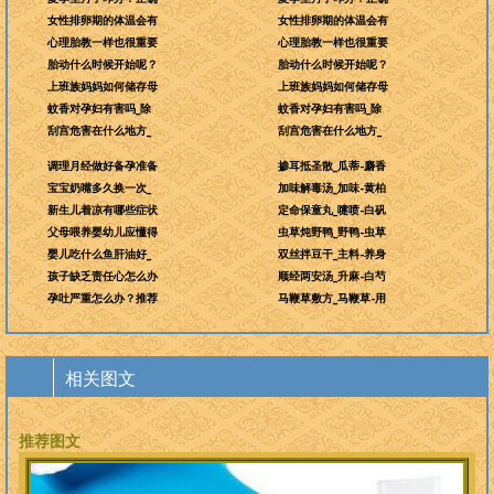
女性排卵期的体温会有
女性排卵期的体温会有
心理胎教一样也很重要
心理胎教一样也很重要
胎动什么时候开始呢？
胎动什么时候开始呢？
上班族妈妈如何储存母
上班族妈妈如何储存母
蚊香对孕妇有害吗_除
蚊香对孕妇有害吗_除
刮宫危害在什么地方_
刮宫危害在什么地方_
调理月经做好备孕准备
掺耳抵圣散_瓜蒂-麝香
宝宝奶嘴多久换一次_
加味解毒汤_加味-黄柏
新生儿着凉有哪些症状
定命保童丸_嚏喷-白矾
父母喂养婴幼儿应懂得
虫草炖野鸭_野鸭-虫草
婴儿吃什么鱼肝油好_
双丝拌豆干_主料-养身
孩子缺乏责任心怎么办
顺经两安汤_升麻-白芍
孕吐严重怎么办？推荐
马鞭草敷方_马鞭草-用
相关图文
推荐图文