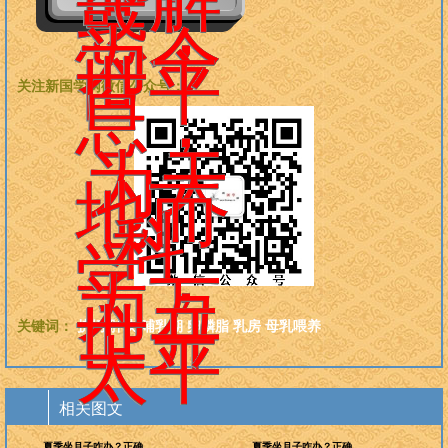
惑，
为今
世平
关注新国学网微信公众号：
息，
为天
地而
科
学，
为万
世开
关键词：
挤奶
肿块
哺乳期
卵磷脂
乳房
母乳喂养
太平
相关图文
夏季坐月子咋办？正确
夏季坐月子咋办？正确