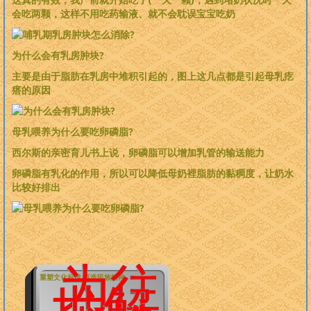
会吃两颗，这样不用吃药输液、就不会耽误宝宝吃奶
为什么会有乳房肿块?
主要是由于脂肪在乳房中堆积引起的，图上这几点都是引起母乳疙
瘩的原因
母乳喂养为什么要吃卵磷脂?
西尔斯的亲密育儿书上说，卵磷脂可以增加乳管的输送能力
卵磷脂有乳化的作用，所以可以降低母奶裡脂肪的黏稠度，让奶水
比较好排出
为往
重塑文化标准 再造民族精神
世解