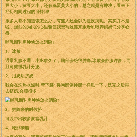
豆大小，黄豆大小，还有鸡蛋黄大小的，总之就是有肿块，看来正
经历相同过程的可怜阿!
很多人都不知道该怎么办，有些人还会以为是疾病呢。其实并不是
啦，强烈的为民的心里驱使我想写这篇来跟母乳喂养妈妈们分享心
得。
哺乳期乳房肿块怎么消除?
1、冰敷
通常乳腺不通，小疙瘩久了，胸部会绝很肿痛,冰敷会舒服许多，而
且可减缓乳汁分泌
2、甩奶后挤奶
我会在洗热水澡时,弯下腰~将胸部像钟摆一样甩一下，洗完之后再
去挤奶,会顺很多
3、奶阵来的时候挤
可以带出较多淤塞乳汁
4、吃卵磷脂
这真的有效，我产前就开始吃了(一天一颗)，遇到堵奶状况时一天