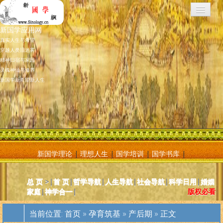
新国学应用网
真实人生与希望
穿越人类旧迷雾
精神归宿与家园
灵魂神仙与修养
新国学新希望新人生
新国学理论
|
理想人生
|
国学培训
|
国学书库
|
新国学应用网是将新国学理论付诸应用的地方，新国学理论及其核心
总 页
>|
首 页
|
哲学导航
|
人生导航
|
社会导航
|
科学日用
|
婚姻
基元学十分庞大复杂，特别是社会学部分和自然科学部分对于大多数
家庭
|
神学合一
|
版权必看
人而言因基础知识不够而难以理解。新国学应用网则将复杂的原理和
逻辑，简化为相对易懂和利于人们日常使用的内容方法。主要分为人
当前位置:
首页
»
孕育筑基
»
产后期
» 正文
体人生、宗教、神灵、社会常识和科学常识。现在，新国学理论已经