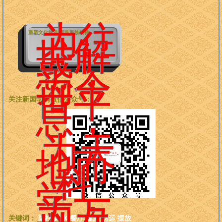
为往
重塑文化标准 再造民族精神
世解
惑，
为今
世平
关注新国学网微信公众号：
息，
为天
地而
科
学，
为万
关键词：
梁柱
风水
餐厅
健康
财运
摆放