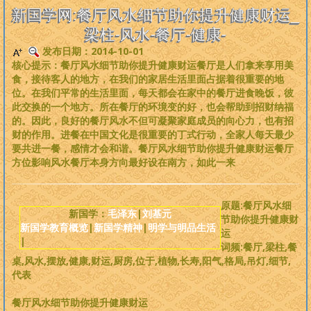
是一个非常完备、深度范畴远超旧国学的系统性理论，
来吧，每个人
新国学网:餐厅风水细节助你提升健康财运_
都可以从中获益
。
梁柱-风水-餐厅-健康-
发布日期：2014-10-01
版权必读
核心提示：餐厅风水细节助你提升健康财运餐厅是人们拿来享用美
食，接待客人的地方，在我们的家居生活里面占据着很重要的地
刘基元
位。在我们平常的生活里面，每天都会在家中的餐厅进食晚饭，彼
此交换的一个地方。所在餐厅的环境变的好，也会帮助到招财纳福
的。因此，良好的餐厅风水不但可凝聚家庭成员的向心力，也有招
新国学理论
财的作用。进餐在中国文化是很重要的丁式行动，全家人每天最少
要共进一餐，感情才会和谐。餐厅风水细节助你提升健康财运餐厅
婴童教育
方位影响风水餐厅本身方向最好设在南方，如此一来
人性教育
原题:餐厅风水细
新国学：
毛泽东
|
刘基元
节助你提升健康财
新国学教育概览
|
新国学精神
|
明学与明品生活
居住教育
运
|
词频:餐厅,梁柱,餐
桌,风水,摆放,健康,财运,厨房,位于,植物,长寿,阳气,格局,吊灯,细节,
健身医学
代表
基元学网
餐厅风水细节助你提升健康财运