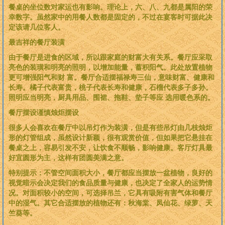
餐桌的坐位数对家运也有影响。理论上，六、八、九都是属阳的荣
幸数字。虽然家中的用餐人数都是固定的，不过在宴客时可据此决
定该请几位客人。
最吉祥的餐厅装潢
由于餐厅是进食的区域，所以跟家庭的财富大有关系。餐厅应采取
亮色的装璜和明亮的照明，以增加能量，蓄积阳气。此处放置植物
更可增强阳气和财 富。餐厅合适摆福禄寿三仙，意味财富、健康和
长寿。橘子代表富贵，桃子代表长寿和健康，石榴代表多子多孙。
照明应当明亮，厨具用品、围裙、拖鞋、垫子等应 选用暖色系的。
餐厅摆设谨慎烛炬摆设
很多人会喜欢在餐厅中以吊灯作为装潢，但是有些吊灯由几枝烛炬
形的灯管组成，虽然设计新颖，很有观赏价值，但如果把它悬挂在
餐桌之上，容易引发不安，让饮食不顺畅，影响健康。客厅灯具最
好宜圆形为主，这样有团圆美满之意。
特别提示：不管空间面积大小，餐厅都应当摆放一盆植物，良好的
视觉暗示会决定我们的食品质量与健康，也决定了全家人的运势情
况。对面积较小的空间，可选择吊兰，它具有吸附有害气体和餐厅
中的湿气。其它合适摆放的植物还有：秋海棠、凤仙花、绿萝、天
竺葵等。