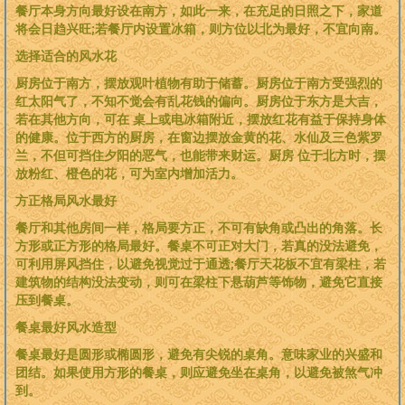
餐厅本身方向最好设在南方，如此一来，在充足的日照之下，家道
将会日趋兴旺;若餐厅内设置冰箱，则方位以北为最好，不宜向南。
选择适合的风水花
厨房位于南方，摆放观叶植物有助于储蓄。厨房位于南方受强烈的
红太阳气了，不知不觉会有乱花钱的偏向。厨房位于东方是大吉，
若在其他方向，可在 桌上或电冰箱附近，摆放红花有益于保持身体
的健康。位于西方的厨房，在窗边摆放金黄的花、水仙及三色紫罗
兰，不但可挡住夕阳的恶气，也能带来财运。厨房 位于北方时，摆
放粉红、橙色的花，可为室内增加活力。
方正格局风水最好
餐厅和其他房间一样，格局要方正，不可有缺角或凸出的角落。长
方形或正方形的格局最好。餐桌不可正对大门，若真的没法避免，
可利用屏风挡住，以避免视觉过于通透;餐厅天花板不宜有梁柱，若
建筑物的结构没法变动，则可在梁柱下悬葫芦等饰物，避免它直接
压到餐桌。
餐桌最好风水造型
餐桌最好是圆形或椭圆形，避免有尖锐的桌角。意味家业的兴盛和
团结。如果使用方形的餐桌，则应避免坐在桌角，以避免被煞气冲
到。