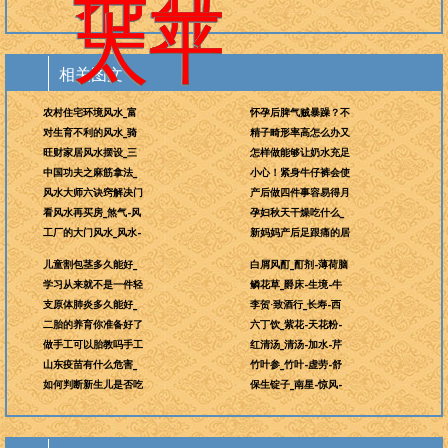
世开
太平
相关图文
农村住宅环境风水_富
怀孕后脾气贼暴躁？不
对生育不利的风水_骑
精子畸形率高怎么办又
旺财家居风水摆设_三
怎样做能够让奶水充足
中国功夫之麻筋拿法_
小心！紧身牛仔裤会使
风水大师六诀窍解决门
产后做四件事容易得月
看风水再买房_煞气-风
孕妇秋天干燥吃什么_
工厂的大门风水_风水-
新妈妈产后足跟痛的居
儿童割包茎多久能好_
白屑风酊_酊剂-薄荷脑
学习从来就不是一件轻
鳞花草_爵床-生境-牛
支原体肺炎多久能好_
李贺·致酒行_长寿-西
二胎的养育你准备好了
六丁饮_紫花-天花粉-
做手工可以胎教吗手工
红清汤_清汤-加水-芹
山东疫苗有什么危害_
竹叶参_竹叶-虚劳-舒
如何判断新生儿是否吃
保生锭子_南星-惊风-