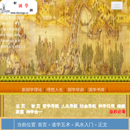
新国学应用网
真实人生与希望
穿越人类旧迷雾
精神归宿与家园
灵魂神仙与修养
新国学新希望新人生
新国学理论
|
理想人生
|
国学培训
|
国学书库
|
新国学应用网是将新国学理论付诸应用的地方，新国学理论及其核心
总 页
>|
首 页
|
哲学导航
|
人生导航
|
社会导航
|
科学日用
|
婚姻
基元学十分庞大复杂，特别是社会学部分和自然科学部分对于大多数
家庭
|
神学合一
|
版权必看
人而言因基础知识不够而难以理解。新国学应用网则将复杂的原理和
逻辑，简化为相对易懂和利于人们日常使用的内容方法。主要分为人
当前位置:
首页
»
道学五术
»
风水入门
» 正文
体人生、宗教、神灵、社会常识和科学常识。现在，新国学理论已经