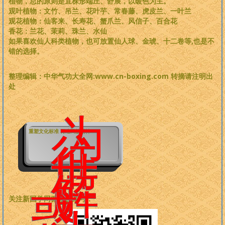
植物，总的原则是宜株形端庄、舒展，以暖色为主。
观叶植物：文竹、吊兰、花叶芋、常春藤、虎皮兰、一叶兰
观花植物：仙客来、长寿花、蟹爪兰、风信子、百合花
香花：兰花、茉莉、珠兰、水仙
如果喜欢仙人科类植物，也可放置仙人球、金琥、十二卷等,也是不
错的选择。
整理编辑：中华气功大全网:www.cn-boxing.com 转摘请注明出
处
为
重塑文化标准 再造民族精神
往
世
解
惑，
关注新国学网微信公众号：