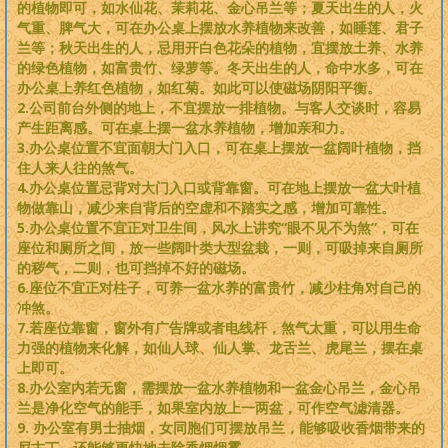
的植物即可，如水仙花、茉莉花、金心吊兰等；夏天出生的人，火
气重、脾气大，可在办公桌上摆放水养植物来改善，如睡莲、君子
兰等；秋天出生的人，忌用开白色花朵的植物，宜摆放土养、水养
的绿色植物，如富贵竹、绿萝等。冬天出生的人，命中水多，可在
办公桌上养红色植物，如红菊。如此可以使磁场阴阳平衡。
2.公司前台外侧的地上，不宜摆放一排植物。与客人交谈时，容易
产生距离感。可在桌上摆一盆水养植物，增加亲和力。
3.办公桌位置不宜面朝大门入口，可在桌上摆放一盆阔叶植物，挡
住人来人往的煞气。
4.办公桌位置忌背对大门入口或背靠窗。可在地上摆放一盆大叶植
物做靠山，减少来自背后的空虚和不踏实之感，增加可靠性。
5.办公桌位置不宜正对卫生间，风水上讲究“眼不见不为煞”，可在
座位和厕所之间，放一些阔叶类大型盆栽，一则，可吸掉来自厕所
的秽气，二则，也可挡掉不好的磁场。
6.座位不宜正对柱子，可养一盆水养的富贵竹，减少柱角对自己的
冲煞。
7.若座位靠窗，窗外有广告牌或者电线杆，煞气太重，可以用生命
力强的植物来化解，如仙人球、仙人掌、龙舌兰、虎尾兰，摆在桌
上即可。
8.办公室内若无窗，需摆放一盆水养植物和一盆金心吊兰，金心吊
兰是净化空气的能手，如果室内放上一两盆，可作空气滤清器。
9. 办公室有男士抽烟，女同胞们可摆放吊兰，能够吸收香烟带来的
尼古丁，还能够更快地去除香烟烟雾。