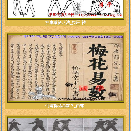
抓拿破解八法_扣压-转
何谓梅花易数？_西林-