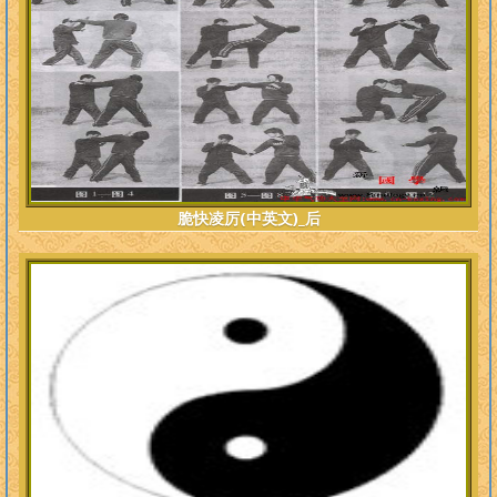
脆快凌厉(中英文)_后