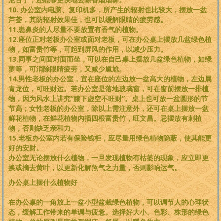
10. 办公室内电脑、复印机多，所产生的辐射也比较大，摆放一盆
芦荟，其防辐射效果佳，也可以缓解眼睛的疲劳感。
11.患鼻炎的人尽量不要放置有香气的植物。
12.座位正对老板办公室或面对老板，可在办公桌上摆放几盆绿色植
物，如富贵竹等，可起到屏风的作用，以减少压力。
13.同事之间面对面而坐，可以在自己桌上摆放几盆绿色植物，如绿
萝等，可消除眼睛疲劳，又减少尴尬。
14.男性老板的办公室，宜在座位的左边放一盆高大的植物，左边属
青龙位，可旺财运。若办公室是落地玻璃窗，可在窗前摆放一排植
物，因为风水上讲究“膝下虚空不旺财”。桌上也可放一盆圆形的节
节高；女性老板的办公室，除以上需注意外，还可在桌上摆放一盆
鲜花植物，在鲜花植物内插四根富贵竹，旺文昌。忌摆放有刺植
物，否则缺乏亲和力。
15.老板办公室内若有保险钱柜，应尽量用绿色植物隐蔽，使其能更
好的安财。
办公室无论摆放什么植物，一旦发现植物有枯萎的现象，应立即更
换或摘去黄叶，以更新化解煞气之力量，否则影响运气。
办公桌上摆什么植物好
在办公桌的一角放上一盆小型盆栽绿色植物，可以调节人的心理状
态，缓解工作带来的单调与疲惫。选择好大小、色彩、株形的绿色