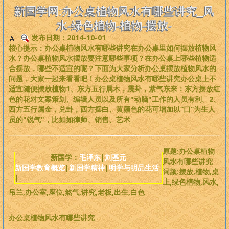
是一个非常完备、深度范畴远超旧国学的系统性理论，
来吧，每个人
新国学网:办公桌植物风水有哪些讲究_风
都可以从中获益
。
水-绿色植物-植物-摆放-
发布日期：2014-10-01
版权必读
核心提示：办公桌植物风水有哪些讲究在办公桌里如何摆放植物风
水？办公桌植物风水摆放要注意哪些事项？在办公桌上哪些植物适
刘基元
合摆放，哪些不适宜的呢？下面为大家分析办公桌摆放植物风水的
问题，大家一起来看看吧！办公桌植物风水有哪些讲究办公桌上不
适宜随便摆放植物1、东方五行属木，震卦，紫气东来：东方摆放红
新国学理论
色的花对文案策划、编辑人员以及所有"动脑"工作的人员有利。2、
西方五行属金，兑卦，西方摆白、黄颜色的花可增加以“口”为生人
婴童教育
员的"锐气"，比如如律师、销售、艺术
人性教育
原题:办公桌植物
新国学：
毛泽东
|
刘基元
风水有哪些讲究
新国学教育概览
|
新国学精神
|
明学与明品生活
居住教育
词频:摆放,植物,桌
|
上,绿色植物,风水,
吊兰,办公室,座位,煞气,讲究,老板,出生,白色
健身医学
办公桌植物风水有哪些讲究
基元学网