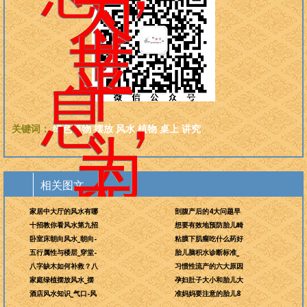
为
今
世
平
息，
关键词：
绿色植物
摆放
风水
植物
桌上
讲究
为
天
相关图文
地
家居中大厅的风水有哪
剖腹产后的4大问题早
而
十招教你看风水第九招
想要有效地预防胎儿畸
卧室床朝向风水_朝向-
粘膜下肌瘤吃什么药好
科
五行属性与楼层_穿堂-
胎儿脑积水诊断标准_
八字缺木如何补救？八
习惯性流产的六大原因
学，
家庭绿植摆放风水_摆
孕妇肚子大小和胎儿大
酒店风水知识_气口-风
准妈妈要注意的胎儿8