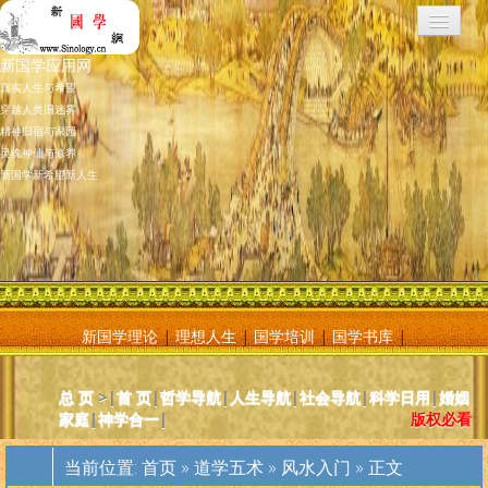
新国学应用网
真实人生与希望
穿越人类旧迷雾
精神归宿与家园
灵魂神仙与修养
新国学新希望新人生
新国学理论
|
理想人生
|
国学培训
|
国学书库
|
新国学应用网是将新国学理论付诸应用的地方，新国学理论及其核心
总 页
>|
首 页
|
哲学导航
|
人生导航
|
社会导航
|
科学日用
|
婚姻
基元学十分庞大复杂，特别是社会学部分和自然科学部分对于大多数
家庭
|
神学合一
|
版权必看
人而言因基础知识不够而难以理解。新国学应用网则将复杂的原理和
逻辑，简化为相对易懂和利于人们日常使用的内容方法。主要分为人
当前位置:
首页
»
道学五术
»
风水入门
» 正文
体人生、宗教、神灵、社会常识和科学常识。现在，新国学理论已经