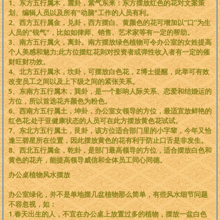
1、东方五行属木，震卦，紫气东来：东方摆放红色的花对文案策
划、编辑人员以及所有"动脑"工作的人员有利。
2、西方五行属金，兑卦，西方摆白、黄颜色的花可增加以“口”为生
人员的"锐气"，比如如律师、销售、艺术家等有一定的帮助。
3、南方五行属火，离卦。南方摆放绿色植物可令办公室的女姓提高
个人美感和魅力;此方位摆红花则对投资者或弹性收入者有一定的催
财旺财功效。
4、北方五行属水，坎卦，可摆放白色花，Z博士提醒，此举可有效
改变员工之间以及上下级之间的紧张关系。
5、东南方五行属木，巽卦，是一个影响人际关系、恋爱和结婚运的
方位，所以首选花卉颜色为粉色。
6、西南方五行属土，坤卦，办公室女领导的方位，最适宜放鲜艳的
红色花;处于亚健康状态的人员可在此方摆放黄色花试试。
7、东北方五行属土，艮卦，该方位适合部门里的小字辈，今年又恰
逢三碧星所在位置，因此摆放黄色的花有利于防止口舌是非发生。
8、西北五行属金，乾卦，是部门最高领导的方位，适合摆放白色和
黄色的花卉，能提高领导威信和全体员工同心同德。
办公桌植物风水摆放
办公室绿化，并不是单地摆几盆植物那么简单，有些风水细节问题
不容忽视，如：
1.春天出生的人，不宜在办公桌上放置过多的植物，摆放一盆白色