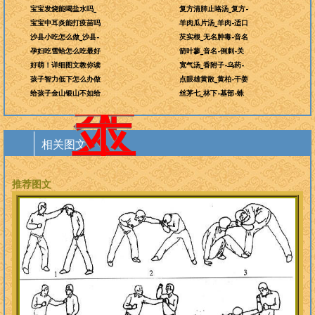
为
宝宝发烧能喝盐水吗_
复方清肺止咯汤_复方-
万
宝宝中耳炎能打疫苗吗
羊肉瓜片汤_羊肉-适口
沙县小吃怎么做_沙县-
芡实根_无名肿毒-音名
世
孕妇吃雪蛤怎么吃最好
箭叶蓼_音名-倒刺-关
好萌！详细图文教你读
宽气汤_香附子-乌药-
开
孩子智力低下怎么办做
点眼雄黄散_黄柏-干姜
给孩子金山银山不如给
丝茅七_林下-基部-蛛
太
平
相关图文
推荐图文