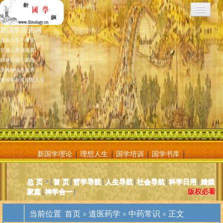
新国学应用网
真实人生与希望
穿越人类旧迷雾
精神归宿与家园
灵魂神仙与修养
新国学新希望新人生
新国学理论
|
理想人生
|
国学培训
|
国学书库
|
新国学应用网是将新国学理论付诸应用的地方，新国学理论及其核心
总 页
>|
首 页
|
哲学导航
|
人生导航
|
社会导航
|
科学日用
|
婚姻
基元学十分庞大复杂，特别是社会学部分和自然科学部分对于大多数
家庭
|
神学合一
|
版权必看
人而言因基础知识不够而难以理解。新国学应用网则将复杂的原理和
逻辑，简化为相对易懂和利于人们日常使用的内容方法。主要分为人
当前位置:
首页
»
道医药学
»
中药常识
» 正文
体人生、宗教、神灵、社会常识和科学常识。现在，新国学理论已经