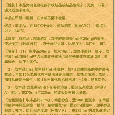
【性状】本品为白色疏松的针状结晶或结晶性粉末；无臭，味苦；
遇光或热渐变色。
本品在甲醇中溶解，在水或乙醇中微溶。
熔点：取本品，在130℃干燥后，依法测定（附录ⅦC），熔点为
232～240℃。
比旋度：取本品，精密称定，加甲醇制成每1ml含20mg的溶液，
依法测定（附录ⅦE），按干燥品计算，比旋度为－38
°至－45
°。
【鉴别】（1） 取本品50mg，加水10ml，加热使溶解，放冷，取
溶液1ml,加每1ml中含三氯化铁试液 1滴的铁氰化钾试液 2滴，显
翠绿色，后变为蓝色。
（2） 取本品5mg,加甲醇1ml 使溶解，加7％盐酸羟胺的甲醇溶液
数滴，再加10％氢氧化钾甲醇溶液使呈碱性，加热至微沸，放冷，
加稀盐酸使呈酸性，加 1％三氯化铁乙醇溶液1～2滴，显紫红色。
（3） 取本品[含量测定]项下制备的溶液，照分光亮度法（附录Ⅴ
A）测定，在275nm与220nm 的波长处有最大吸收。
【含量测定】取本品约20mg，精密称定，置50ml量瓶中，加甲醇
溶解并稀释至刻度，摇匀，精密量取1ml,置25ml量瓶中，加甲醇至
刻度，摇匀。照分光亮度法（附录Ⅴ A），在275nm 的波长处测定