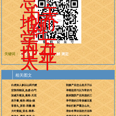
为天
地而
科
学，
为万
世开
关键词：
分光
精密
甲醇
溶液
溶解
测定
太平
相关图文
白虎加人参以山药代粳
剖腹产后怎么坐月子以
定惊四物汤_血虚-白芍
孕期这些习以为常的习
加减升葛汤_葛根-天花
新妈预防产后风湿的三
汞升膏_银朱-桐油-烧
孕早期的日常保健注意
苓香丸_茯苓-用量-摘
孕妇打鼾严重怎么办_
大叶黄杨_音名-蒴果-
孕妇冬季沐浴的方法和