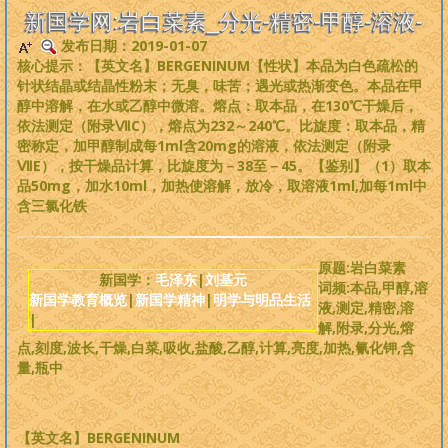
是一个非常完备、深度范畴远超旧国学的系统性理论，
来吧，每个人
新国学网:岩白菜素_分光-精密-甲醇-溶液-
都可以从中获益
。
发布日期：2019-01-07
核心提示：【英文名】BERGENINUM【性状】本品为白色疏松的
版权必读
针状结晶或结晶性粉末；无臭，味苦；遇光或热渐变色。本品在甲
醇中溶解，在水或乙醇中微溶。熔点：取本品，在130℃干燥后，
依法测定（附录ⅦC），熔点为232～240℃。比旋度：取本品，精
刘基元
密称定，加甲醇制成每1ml含20mg的溶液，依法测定（附录
ⅦE），按干燥品计算，比旋度为－38至－45。【鉴别】（1）取本
新国学理论
品50mg，加水10ml，加热使溶解，放冷，取溶液1ml,加每1ml中
含三氯化铁
婴童教育
原题:岩白菜素
新国学：
毛泽东
|
刘基元
人性教育
词频:本品,甲醇,溶
新国学教育概览
|
新国学精神
|
明学与明品生活
液,测定,精密,溶
|
解,附录,分光,熔
居住教育
点,刻度,波长,干燥,白菜,吸收,盐酸,乙醇,计算,亮度,加热,氰化钾,含
量,瓶中
健身医学
基元学网
【英文名】BERGENINUM