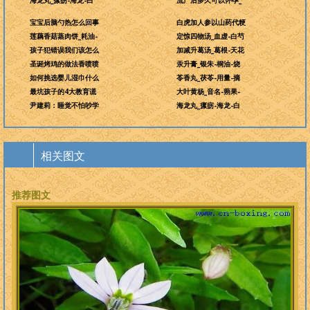
海龙丸_瘰疬-海龙-白
流产后多久可以怀孕_
宝宝后脑勺热怎么回事
白虎加人参以山药代粳
莲藕香菇蒸肉饼_耗油-
定惊四物汤_血虚-白芍
孩子犯错误我们该怎么
加减升葛汤_葛根-天花
圣诞烤鸡的做法香喷喷
汞升膏_银朱-桐油-烧
如何挑选婴儿湿巾什么
苓香丸_茯苓-用量-摘
最坑孩子的4大教育谎
大叶黄杨_音名-蒴果-
尹建莉：睡觉不怕吵学
海龙丸_瘰疬-海龙-白
相关图文
推荐图文