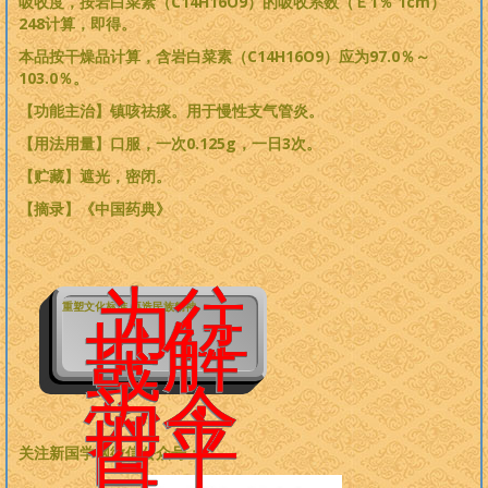
吸收度，按岩白菜素（C14H16O9）的吸收系数（Ｅ1％ 1cm）
248计算，即得。
本品按干燥品计算，含岩白菜素（C14H16O9）应为97.0％～
103.0％。
【功能主治】镇咳祛痰。用于慢性支气管炎。
【用法用量】口服，一次0.125g，一日3次。
【贮藏】遮光，密闭。
【摘录】《中国药典》
为往
重塑文化标准 再造民族精神
世解
惑，
为今
世平
关注新国学网微信公众号：
息，