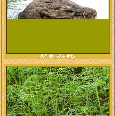
茯苓_菌核-茯苓-甲基-