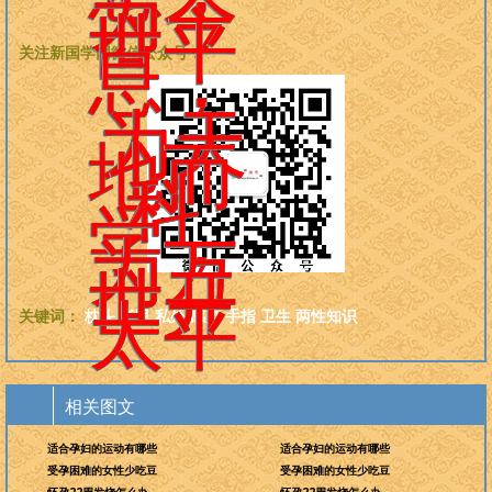
为今
世平
息，
关注新国学网微信公众号：
为天
地而
科
学，
为万
世开
太平
关键词：
枕头
指甲
私处
感染
手指
卫生
两性知识
相关图文
适合孕妇的运动有哪些
适合孕妇的运动有哪些
受孕困难的女性少吃豆
受孕困难的女性少吃豆