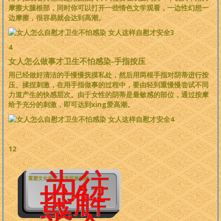
摩擦大腿根部，同时你可以打开一些情色文学观看，一边性幻想一
边摩擦，很容易就会达到高潮。
4
女人怎么做事才卫生不怕感染-手指按压
用已经做好清洁的手慢慢抚摸私处，然后用两根手指对阴蒂进行按
压、揉捏刺激，在用手指做事的过程中，要由轻到重慢慢尝试不同
力道产生的快感层次。由于女性的阴蒂是最敏感的部位，通过按摩
给予充分的刺激，即可达到xing爱高潮。
12
为往
重塑文化标准 再造民族精神
世解
惑，