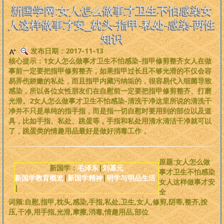
是一个非常完备、深度范畴远超旧国学的系统性理论，
来吧，每个人
新国学网:女人怎么做事才卫生不怕感染女
都可以从中获益
。
人这样做事才安_枕头-指甲-私处-感染-两性
知识
版权必读
发布日期：2017-11-13
核心提示：1女人怎么做事才卫生不怕感染-指甲修剪整齐女人在做
刘基元
事前一定要把指甲修剪整齐，如果指甲过长且不够光滑的不仅会容
易弄伤娇嫩的私处，而且指甲内藏污纳垢的，很容易代入细菌导致
感染，所以各位女性朋友们在自慰前一定要把指甲修剪整齐、打磨
新国学理论
光滑。2女人怎么做事才卫生不怕感染-清洗干净这里所说的清洗干
净并不只是单纯的指手指，而是指一切自慰时要用到的部位以及道
婴童教育
具，比如手指、私处、跳蛋等，手指和私处用清水清洁干净就可以
了，跳蛋类的情趣用品最好是做好消毒工作，
人性教育
原题:女人怎么做
居住教育
新国学：
毛泽东
|
刘基元
事才卫生不怕感染
新国学教育概览
|
新国学精神
|
明学与明品生活
女人这样做事才安
|
健身医学
全
词频:自慰,指甲,枕头,感染,手指,私处,卫生,女人,修剪,阴蒂,整齐,按
压,干净,用手指,光滑,摩擦,消毒,情趣用品,部位
基元学网