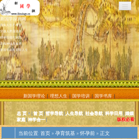
新国学应用网
真实人生与希望
穿越人类旧迷雾
精神归宿与家园
灵魂神仙与修养
新国学新希望新人生
新国学理论
|
理想人生
|
国学培训
|
国学书库
|
新国学应用网是将新国学理论付诸应用的地方，新国学理论及其核心
总 页
>|
首 页
|
哲学导航
|
人生导航
|
社会导航
|
科学日用
|
婚姻
基元学十分庞大复杂，特别是社会学部分和自然科学部分对于大多数
家庭
|
神学合一
|
版权必看
人而言因基础知识不够而难以理解。新国学应用网则将复杂的原理和
逻辑，简化为相对易懂和利于人们日常使用的内容方法。主要分为人
当前位置:
首页
»
孕育筑基
»
怀孕前
» 正文
体人生、宗教、神灵、社会常识和科学常识。现在，新国学理论已经