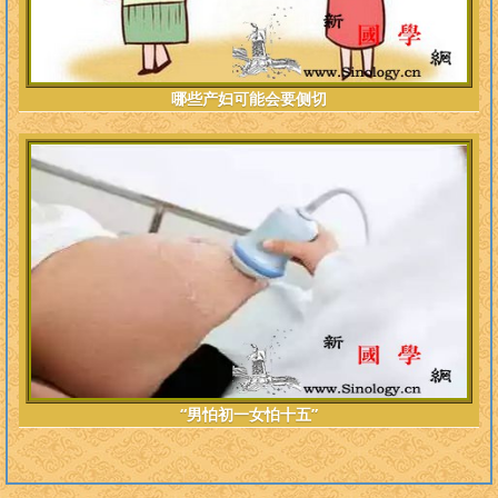
哪些产妇可能会要侧切
“男怕初一女怕十五”