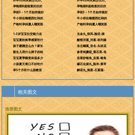
怀孕22周发烧怎么办_
怀孕22周发烧怎么办_
孕晚期B超检查的目的
孕晚期B超检查的目的
孕前3－1个月如何做好
孕前3－1个月如何做好
牛小排佐橄榄西红柿的
牛小排佐橄榄西红柿的
产检时孕妈遭人嘲笑医
产检时孕妈遭人嘲笑医
1-3岁宝宝社交能力这
兑金丸_惊风-险症-痰
宝宝夏秋换季感冒吃什
酸辣洋葱_洋葱-前列腺
孩子磨蹭怎么办？家长
东北蛔蒿_音名-头状花
新生儿用什么牌子的纸
参枣炖蘑菇_紫石英-皂
宝宝夏季睡觉体温多少
韭菜炒银鱼_韭菜-银鱼
小孩夏天胃口不好吃什
礞石化痰丸_陈米-黄芩
孕5个月听什么胎教音
解语丸_南星-石菖蒲-
相关图文
推荐图文