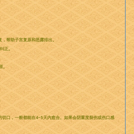
复，帮助子宫复原和恶露排出。
来纠正。
原。
。
的切口，一般都能在4~5天内愈合。如果会阴重度裂伤或伤口感