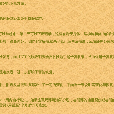
做好以下几方面：
胱过胀或经常处于膨胀状态。
后可以坐起来，第二天可以下床活动，这样有利于身体生理功能和体力的恢
姿势，避免仰卧，以防子宫后倾;如果子宫已经向后倾屈，应做膝胸卧位
长发育，而且宝宝的吮吸刺激会反射性地引起子宫收缩，从而促进子宫复
殖道炎症，进一步影响子宫的恢复。
阴、阴道及盆底组织都发生了一定的变化，下面逐一来说明其变化与恢复
2~3周内自行消失。如果注意局部清洁和护理，会阴部的轻度裂伤或会阴
需要2周甚至1个月后方可痊愈。