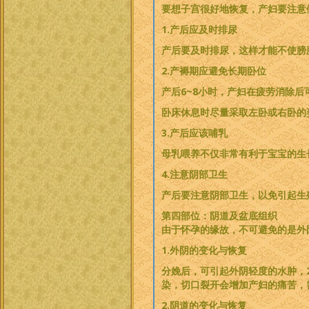
要想子宫很好地恢复，产妇要注意
1.产后应及时排尿
产后要及时排尿，这样才能不使膀
2.产褥期应避免长期卧位
产后6~8小时，产妇在疲劳消除
卧床休息时尽量采取左卧或右卧的
3.产后应该哺乳
母乳喂养不仅非常有利于宝宝的生
4.注意阴部卫生
产后要注意阴部卫生，以免引起生
第四部位：阴道及盆底组织
由于怀孕的缘故，不可避免的是外
1.外阴的变化与恢复
分娩后，可引起外阴轻度的水肿，
染，切口裂开会增加产妇的痛苦，
2.阴道的变化与恢复