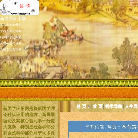
新国学应用网
真实人生与希望
穿越人类旧迷雾
精神归宿与家园
灵魂神仙与修养
新国学新希望新人生
总 页
>|
首 页
|
哲学导航
|
人生导
新国学应用网是将新国学理
论付诸应用的地方，新国学
理论及其核心基元学十分庞
当前位置:
首页
»
孕育筑
大复杂，特别是社会学部分
和自然科学部分对于大多数