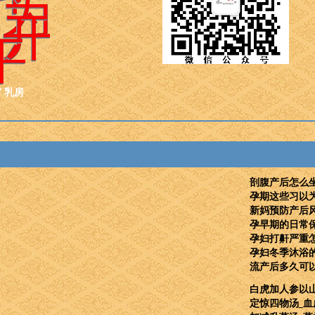
，为
世开
平
宫
乳房
剖腹产后怎么
孕期这些习以
新妈预防产后
孕早期的日常
孕妇打鼾严重怎
孕妇冬季沐浴
流产后多久可以
白虎加人参以
定惊四物汤_血