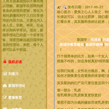
人而言因基础知识不够而难
以理解。新国学应用网则将
发布日期：2017-05-27
复杂的原理和逻辑，简化为
核心提示：爱美之心人人有之，特
相对易懂和利于人们日常使
长得还可以，但太过肥胖，我们通
用的内容方法。主要分为人
们看出来，其实脸和身材比起来，
体人生、宗教、神灵、社会
常识和科学常识。现在，新
国学理论已经是一个非常完
新国学：
毛泽东
|
刘
备、深度范畴远超旧国学的
新国学教育概览
|
新国学精神
|
明
系统性理论，
来吧，每个人
|
都可以从中获益
。
打个很简单的比方，如果一个女人
然脸不咋的，但这身材真好!很明
版权必读
但我们知道，女性在分娩后，胸、
刘基元
如何才能恢复往昔紧致的体形呢?
其实新妈妈们产后只要注意这四个
新国学理论
第一部分：乳房
母乳喂养让乳房恢复更快更好
婴童教育
要想不因为分娩的缘故而使乳房变