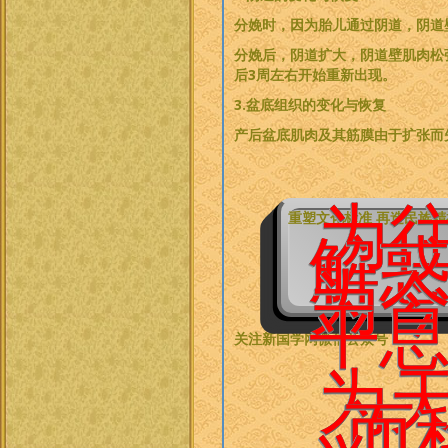
分娩时，因为胎儿通过阴道，阴道
分娩后，阴道扩大，阴道壁肌肉松
后3周左右开始重新出现。
3.盆底组织的变化与恢复
产后盆底肌肉及其筋膜由于扩张而
为
重塑文化标准 再造民族
解
为
平
关注新国学网微信公众号：
为
而