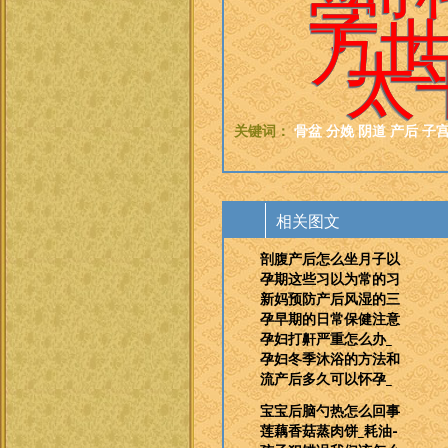
学
万
太
关键词：
骨盆
分娩
阴道
产后
子
相关图文
剖腹产后怎么坐月子以
孕期这些习以为常的习
新妈预防产后风湿的三
孕早期的日常保健注意
孕妇打鼾严重怎么办_
孕妇冬季沐浴的方法和
流产后多久可以怀孕_
宝宝后脑勺热怎么回事
莲藕香菇蒸肉饼_耗油-