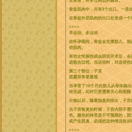
至尾骨，并穿过两边的髋骨。
骨盆肌肉中，共有3个出口。一是
在骨盆外层肌肉的出口处形成一个
>>>>
早运动、多运动
在怀孕期间，骨盆会支撑胎儿、胎
些肌肉。
有些女性裂伤或会阴切开术后，会
进愈合过程。当运动时，对这些伤
第三个部位：子宫
恶露异常要重视
当孕育了10个月的胎儿从母体娩
经完成，此时它更需要关心和照顾
分娩以后，随着胎盘的排出，子宫
当子宫恢复的时候，子宫内部不需
色。颜色的转变是不可预期的，因
或产生恶臭，必须把这种情况告诉
>>>>