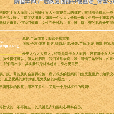
新国学网:产后恢复四部分很重要_骨盆-分
别是对于女人而言，没有哪个女人不重视自己的身材，哪怕脸长得丑一些
常会说，唉，可惜了这张脸，如果一个女人，长得一般，但有一个非常好
身材更重要。但我们知道，女性在分娩后，胸、腰、腹、臀的肌肉会变得
原题:产后恢复，四部分很重要
基元
词频:子宫,恢复,骨盆,肌肉,阴道,分娩,产后,乳房,胸部,哺乳,
学与明品生活
爱美之心人人有之，特别是对于女人而言，没有哪个女人
，脸长得还可以，但太过肥胖，我们通常会说，唉，可惜了这张脸，如果
显，我们看出来，其实脸和身材比起来，身材更重要。
腰、腹、臀的肌肉会变得松弛，所以很多的新妈妈们生完宝宝后，如果没
这一直是爱美的新妈妈们最为头痛的问题之一。
私密部位的恢复，用不了多久，又是一个身材杠杠的辣妈!
得软软的，不再挺立，其关键是产妇要细心照料自己。