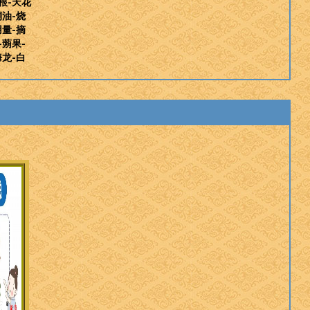
根-天花
桐油-烧
用量-摘
-蒴果-
海龙-白