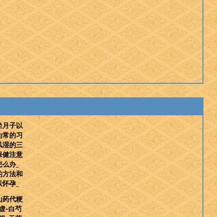
坐月子以
为常的习
风湿的三
保健注意
么办_
的方法和
怀孕_
山药代粳
虚-白芍