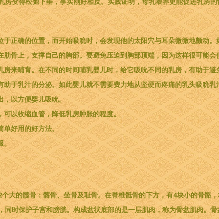
乳房变得松弛下垂，事实刚好相反。实践证明，母乳喂养更能促进乳房的
他位于正确的位置，而开始吸吮时，会发现他的太阳穴与耳朵微微地颤动。
贴在肋骨上，支撑自己的胸部。要避免压迫到胸部顶端，因为这样很可能会
的乳房来哺育。在不同的时间哺乳婴儿时，给它吸吮不同的乳房，有助于避
，有助于乳汁的分泌。如此婴儿就不需要费力地从坚硬而疼痛的乳头吸吮乳
出，以方便婴儿吸吮。
房，可以收缩血管，降低乳房肿胀的程度。
简单好用的好方法。
服。
2个大的髋骨：髂骨、坐骨及耻骨。在脊椎骶骨的下方，有4块小的骨骼，
，同时保护子宫和膀胱。构成盆状底部的是一层肌肉，称为骨盆肌肉。骨