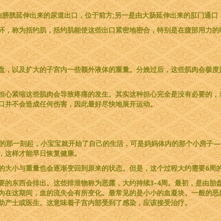
由膀胱延伸出来的尿道出口，位于前方;另一是由大肠延伸出来的肛门通口
环，称为括约肌，括约肌能使这些出口紧密地密合，特别是在腹部用力的
盘，以及扩大的子宫内一些额外液体的重量。分娩过后，这些肌肉会极度
担心紧缩这些肌肉会导致疼痛的发生。其实这种担心完全是没有必要的，
口并不会造成任何伤害，因此最好尽快地展开运动。
出的那一刻起，小宝宝就开始了自己的生活，可是妈妈体内的那个小房子
，这样才能早日恢复健康。
的大小与重量也会逐渐变回到原来的状态。但是，这个过程大约需要6周
要的东西会排出。这些排泄物称为恶露，大约持续3-4周。最初，是由胎
为在这期间，血的流失会有所变化。最常见的是小小的血凝块。一般的恶
助产士或医生。这意味着子宫内部受到了感染，应该接受治疗。