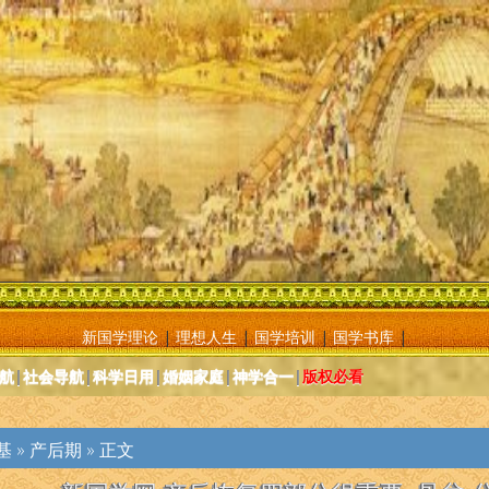
新国学理论
|
理想人生
|
国学培训
|
国学书库
|
航
|
社会导航
|
科学日用
|
婚姻家庭
|
神学合一
|
版权必看
基
»
产后期
» 正文