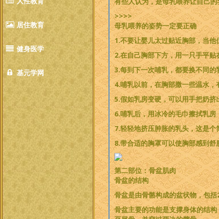
人性教育
有些人认为，是母乳喂养让自己的
>>>>
居住教育
母乳喂养的姿势一定要正确
1.不要让婴儿太过贴近胸部，当
健身医学
2.在自己胸部下方，用一只手平
3.每到下一次哺乳，都要换不同
基元学网
4.哺乳以前，在胸部撒一些温水
5.假如乳房变硬，可以用手把奶挤
6.哺乳后，用冰冷的毛巾擦拭乳
7.轻轻地挤压肿胀的乳头，这是个
8.带合适的胸罩可以使胸部感到舒
第二部位：骨盆肌肉
骨盆的结构
骨盆是由骨骼构成的盆状物，包括
骨盆主要的功能是支撑身体的结构