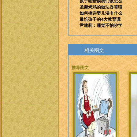
孩子犯错误我们该怎么
圣诞烤鸡的做法香喷喷
如何挑选婴儿湿巾什么
最坑孩子的4大教育谎
尹建莉：睡觉不怕吵学
相关图文
推荐图文