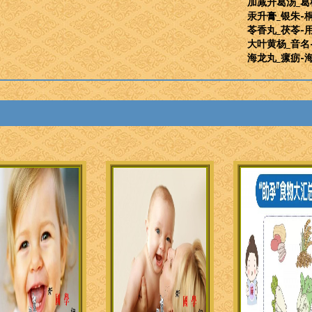
加减升葛汤_葛
汞升膏_银朱-
苓香丸_茯苓-
大叶黄杨_音名
海龙丸_瘰疬-