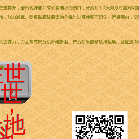
壁被撑开，会出现肿胀并有许多细小的伤口，分娩后1-2天排尿时感到刺
弛，张力减低。阴道黏膜皱襞因为分娩时过度伸张而消失。产褥期内，阴
失去弹力，而且常有部分肌纤维断裂。产后如果能够坚持运动，盆底肌肉
往世
精神
惑，
今世
息，
天地
科