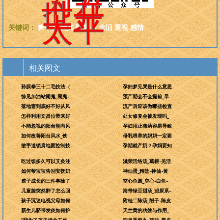
为万
世开
太平
关键词：
狮子座
尤其是
您是
念旧
重视
感情
相关图文
孙膑拳三十二毛技法（
孕妇梦见哭是什么意思
惊见加油站闹鬼_闹鬼-
预产期会不会提前_早
落地窗到底好不好从风
流产后应该做哪些检查
怎样利用文昌位带来好
处女修复会被发现吗_
不能忽视的阳台朝向风
孕妇用止痛药容易导致
如何改善阳台风水_铁
母乳喂养的妈妈一定要
散手道锁肩地面控制技
孕期就产奶？孕妈要知
吃过饭多久可以艾灸注
滋荣活络汤_葛根-羌活
如何帮宝宝告别安抚奶
神仙蛋_精盐-神仙-黄
孩子成长的三件事除了
空心鱼圆_空心-白鱼-
儿童脸突然肿了怎么回
海带绿豆甜汤_泌尿系-
孩子沉迷电视父母如何
附桂二陈汤_附子-陈皮
新生儿脐带发炎如何护
天竺黄的功效与作用_