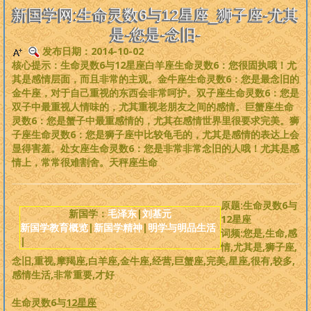
是一个非常完备、深度范畴远超旧国学的系统性理论，
来吧，每个人
新国学网:生命灵数6与12星座_狮子座-尤其
都可以从中获益
。
是-您是-念旧-
发布日期：2014-10-02
版权必读
核心提示：生命灵数6与12星座白羊座生命灵数6：您很固执哦！尤
其是感情层面，而且非常的主观。金牛座生命灵数6：您是最念旧的
刘基元
金牛座，对于自己重视的东西会非常呵护。双子座生命灵数6：您是
双子中最重视人情味的，尤其重视老朋友之间的感情。巨蟹座生命
灵数6：您是蟹子中最重感情的，尤其在感情世界里很要求完美。狮
新国学理论
子座生命灵数6：您是狮子座中比较龟毛的，尤其是感情的表达上会
显得害羞。处女座生命灵数6：您是非常非常念旧的人哦！尤其是感
婴童教育
情上，常常很难割舍。天秤座生命
人性教育
原题:生命灵数6与
新国学：
毛泽东
|
刘基元
12星座
新国学教育概览
|
新国学精神
|
明学与明品生活
居住教育
词频:您是,生命,感
|
情,尤其是,狮子座,
念旧,重视,摩羯座,白羊座,金牛座,经营,巨蟹座,完美,星座,很有,较多,
健身医学
感情生活,非常重要,才好
基元学网
生命灵数6与
12
星座