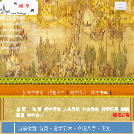
新国学应用网
真实人生与希望
穿越人类旧迷雾
精神归宿与家园
灵魂神仙与修养
新国学新希望新人生
新国学理论
|
理想人生
|
国学培训
|
国学书库
|
新国学应用网是将新国学理论付诸应用的地方，新国学理论及其核心
总 页
>|
首 页
|
哲学导航
|
人生导航
|
社会导航
|
科学日用
|
婚姻
基元学十分庞大复杂，特别是社会学部分和自然科学部分对于大多数
家庭
|
神学合一
|
版权必看
人而言因基础知识不够而难以理解。新国学应用网则将复杂的原理和
逻辑，简化为相对易懂和利于人们日常使用的内容方法。主要分为人
当前位置:
首页
»
道学五术
»
命理八字
» 正文
体人生、宗教、神灵、社会常识和科学常识。现在，新国学理论已经