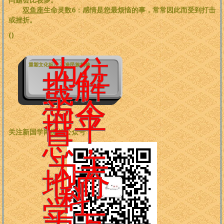
双鱼座
生命灵数6：感情是您最烦恼的事，常常因此而受到打击
或挫折。
()
为往
重塑文化标准 再造民族精神
世解
惑，
为今
世平
息，
关注新国学网微信公众号：
为天
地而
科
学，