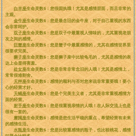
白羊座
生命灵数6：您很固执哦！尤其是感情层面，而且非常的
主观。
金牛座
生命灵数6：您是最念旧的金牛座，对于自己重视的东西
会非常呵护。
双子座
生命灵数6：您是双子中最重视人情味的，尤其重视老朋
友之间的感情。
巨蟹座
生命灵数6：您是蟹子中最重感情的，尤其在感情世界里
很要求完美。
狮子座
生命灵数6：您是狮子座中比较龟毛的，尤其是感情的表
达上会显得害羞。
处女座
生命灵数6：您是非常非常念旧的人哦！尤其是感情上，
常常很难割舍。
天秤座
生命灵数6：感情的顺利与否对您来说非常重要哦！要小
心的经营才好。
天蝎座
生命灵数6：您是个完美主义者，尤其是非常重视感情方
面的经营。
射手座
生命灵数6：您是很重视亲情的人哦！在人际交流上也是
很有一套的。
摩羯座
生命灵数6：感情是您生活平稳的重点，希望经营有未来
的感情生活。
水瓶座
生命灵数6：您是比较重感情的瓶子，也比较桃花，感情
问题会比较多。