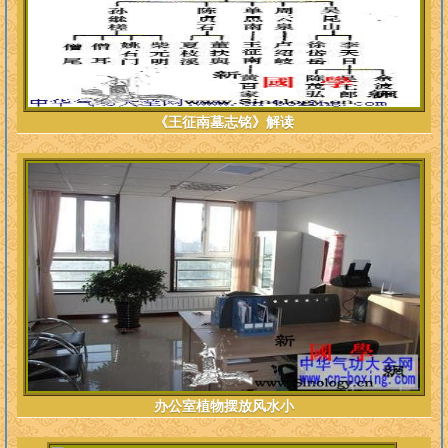
科
学，
为
《王征南墓志铭》解读
万
世
开
太
办公室植物摆放风水小