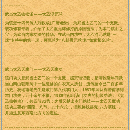
-----------
武当太乙铁松派——太乙混元球
为该派十四代传人刘铁成(广清)献出，为武当太乙门的一个支派。
该功修有专著，介绍了太乙混元球修持的原图密法，为本门镇山之
宝，为武当内家功法的精华。在武当内功中，太乙混元球是“三
球”专持中的第一球，另两球为“八卦震元球”和“如意紫金球”。
---------------------------------------------------------------------
-----------
武当太乙天鹰门——太乙天鹰功
该门功夫是武当太乙门的一个支派，据宗谱记载，是清乾隆年间武
当山南山朝阳洞中一位隐修的白衣真人所创，流传至今已二百多年
历史。杨瑞甫老先生是该门第八代掌门人，1937年师从阎济甫学得
本门功夫，五十余年不辍。1989年献出该门功夫的初级功法：《太
乙仙鹤功》，共四节32势；之后又献出本门绝技——太乙天鹰功，
该功主要有“四段、八节、九十六式”，演练路线讲究“八方演练”，
并须注意东西南北方向的定位。
---------------------------------------------------------------------