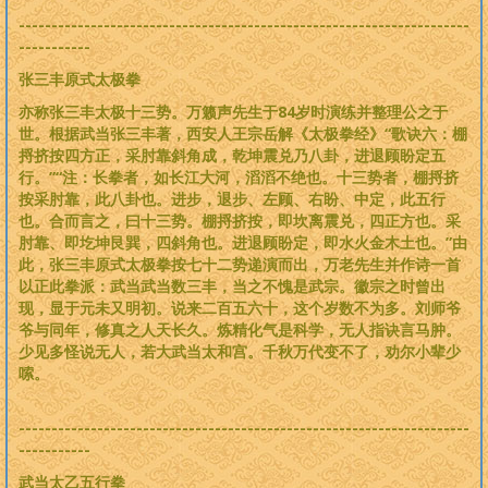
---------------------------------------------------------------------
-----------
张三丰原式太极拳
亦称张三丰太极十三势。万籁声先生于84岁时演练并整理公之于
世。根据武当张三丰著，西安人王宗岳解《太极拳经》“歌诀六：棚
捋挤按四方正，采肘靠斜角成，乾坤震兑乃八卦，进退顾盼定五
行。”“注：长拳者，如长江大河，滔滔不绝也。十三势者，棚捋挤
按采肘靠，此八卦也。进步，退步、左顾、右盼、中定，此五行
也。合而言之，曰十三势。棚捋挤按，即坎离震兑，四正方也。采
肘靠、即圪坤艮巽，四斜角也。进退顾盼定，即水火金木土也。”由
此，张三丰原式太极拳按七十二势递演而出，万老先生并作诗一首
以正此拳派：武当武当数三丰，当之不愧是武宗。徽宗之时曾出
现，显于元未又明初。说来二百五六十，这个岁数不为多。刘师爷
爷与同年，修真之人天长久。炼精化气是科学，无人指诀言马肿。
少见多怪说无人，若大武当太和宫。千秋万代变不了，劝尔小辈少
嗦。
---------------------------------------------------------------------
-----------
武当太乙五行拳