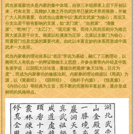
武当派道家功夫是内家的集中体现，自张三丰祖师承上启下开创以
来，代有名贤，其精妙入微之丹功武技早已被武术界所推崇，并被
广大人民所喜爱。在武当山道教中以“真武玄武派”为核心；而后又
分支出若干较有影响的支派，如“龙门派”、“自然派”、“清微
派”、“乾坤门”、“太乙门”、“混元派”等。而传入民间后则分为南北
两大派及若干分支。南派以松溪派为正宗，北派以太极门为核心，
而通背门也是北派的重要代表。由此以丰富玄妙的体系而形成中国
武术一大名宗。
武当内家拳的理论体系以“老庄”学说为基础，融汇了三教理论，以
阐明天人有机合一的辩证唯物主义思想，并参合黄帝内外经及中医
各派学说，以阴阳大法论道，遵循自然规律“象天法地，日月为
度”，而成为内家拳功的修炼法则。内家拳的理论根据以《周易》为
源，以《黄庭经》、《阴符经》、《抱朴子内篇》、《悟真篇》、
《内功心法》等经典为主旨，而不断的完善和丰富起来，逐步形成
鲜明的风格特点。