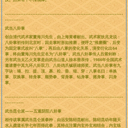
---------------------------------------------------------------------
-----------
武当八卦掌
创自清代武术家董海川先生，由上海黄睿献出。武术家狄兆龙说：
八卦掌初传到北京时，因走掌时形如推磨，便呼之“推磨圈”，后变
为固定掌式改叫“八掌”，再后由八掌的变化关系，演变衍化出64
掌，终由董海川先生定名为“八卦掌”。武当八卦掌传人吕紫剑称：
另有武当太乙火龙掌是由武当山道人徐本善亲传，1986年全国武术
邀请赛中其九环八卦双刀、八卦鸡爪铖获雄师奖。武当八卦掌有九
字诀：塌、扣、提、顶、裹、松、垂、缩、穿；八掌名曰：单换
掌、双换掌、转身掌、顺势拳、背身掌、钻身掌、摇身掌、闪身
掌。
---------------------------------------------------------------------
-----------
武当昆仑派——五遁阴阳八卦掌
相传该掌属武当昆仑派拳种，由远安陈绍昆献出。陈绍昆幼年随天
水人龚道长学七年而得此拳，其特点注重内玄外玄相结合，内玄练