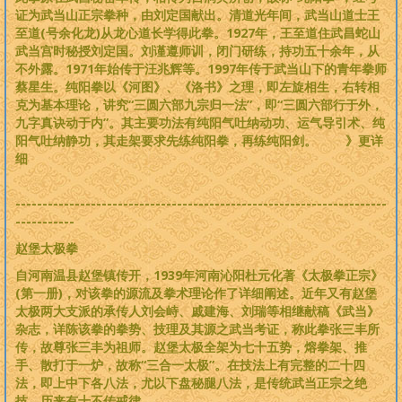
证为武当山正宗拳种，由刘定国献出。清道光年间，武当山道士王
至道(号余化龙)从龙心道长学得此拳。1927年，王至道住武昌蛇山
武当宫时秘授刘定国。刘谨遵师训，闭门研练，持功五十余年，从
不外露。1971年始传于汪兆辉等。1997年传于武当山下的青年拳师
蔡星生。纯阳拳以《河图》、《洛书》之理，即左旋相生，右转相
克为基本理论，讲究“三圆六部九宗归一法”，即“三圆六部行于外，
九字真诀动于内”。其主要功法有纯阳气吐纳动功、运气导引术、纯
阳气吐纳静功，其走架要求先练纯阳拳，再练纯阳剑。 》更详
细
---------------------------------------------------------------------
-----------
赵堡太极拳
自河南温县赵堡镇传开，1939年河南沁阳杜元化著《太极拳正宗》
(第一册)，对该拳的源流及拳术理论作了详细阐述。近年又有赵堡
太极两大支派的承传人刘会峙、戚建海、刘瑞等相继献稿《武当》
杂志，详陈该拳的拳势、技理及其源之武当考证，称此拳张三丰所
传，故尊张三丰为祖师。赵堡太极全架为七十五势，熔拳架、推
手、散打于一炉，故称“三合一太极”。在技法上有完整的二十四
法，即上中下各八法，尤以下盘秘腿八法，是传统武当正宗之绝
技。历来有十不传戒律。