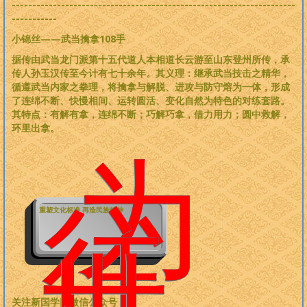
---------------------------------------------------------------------
-----------
小锦丝——武当擒拿108手
据传由武当龙门派第十五代道人本相道长云游至山东登州所传，承
传人孙玉汉传至今计有七十余年。其义理：继承武当技击之精华，
循遵武当内家之拳理，将擒拿与解脱、进攻与防守熔为一体，形成
了连绵不断、快慢相间、运转圆活、变化自然为特色的对练套路。
其特点：有解有拿，连绵不断；巧解巧拿，借力用力；圆中救解，
环里出拿。
为
往
重塑文化标准 再造民族精神
关注新国学网微信公众号：