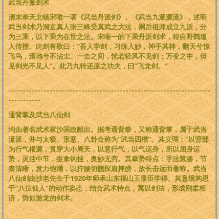
武当丹派剑术
清末奉天北镇宋唯一著《武当丹派剑》、《武当九派源流》，述明
武当剑术乃洞玄真人张三峰受真武之大法，嗣后祖师成立九派，分
为三乘，以下乘为在世之法。宋唯一的下乘丹派剑术，得自野鹤道
人传授。此剑有歌曰：“吾人学剑，习练入妙，神手其神，翻天兮惊
飞鸟，滚地兮不沾尘。一击之间，恍若轻风不见剑；万变之中，但
见剑光不见人”。此乃九转还原之功夫，曰“飞龙剑。”
---------------------------------------------------------------------
-----------
通背掌及武当八仙剑
均由著名武术家沙国政献出。据考通背拳，又称通背掌，属于武当
流派，并与太极、形意、八卦合称为“武当四楷”。其义理：“以肾部
为行气根源，贯穿大小周天，以意行气，以气运身，所以屈身运
势，灵活中节，捉拿钩挂，奥妙无穷。其拳势特点：手法紧凑，节
奏清晰，发力饱满，以拧腰切髋探肩摔膀，放长击远而著称。武当
八仙剑由沙老先生于1920年师承山东福山王显臣学得。其意境构思
于“八位仙人”的动作姿态，结合武术特点，寓以剑法，形成刚柔相
济，势如游龙的剑术。