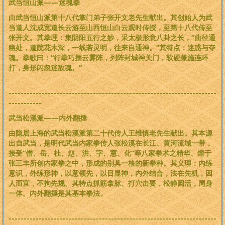
武当恒山派——迷魂拳
由武当恒山派第十八代掌门弟子张开文老先生献出。其创始人为武
当道人沈成宽道长云游至山西恒山白云观时传授，至第十八代传至
张开文。其拳理：集阴阳五行之妙，采太极形意八卦之长，“曲径通
幽处，道院花木深，一线若灵明，往来自通神。”其特点：迷惑与夺
魂。拳歌曰：“行拳巧摆云雾阵，列阵封城神关门，软硬兼施连环
打，身形闪忽迷敌魂。”
---------------------------------------------------------------------
-----------
武当松溪派——内外翻捶
由隐居上海的武当松溪派第二十代传人王维慎老先生献出。其本源
出自武当，是明代武当内家拳传人张松溪在长江、黄河流域一带，
接受“僧、岳、杜、赵、洪、字、慧、化”等八家拳术之精华、熔于
张三丰所创内家拳之中，形成的别具一格的新拳种。其义理：内练
意识，外练形神，以意领先，以目显神，内外结合，法在先机，因
人而宜，不拘先规。其特点抓筋拿脉、打穴击要，松静圆活，周身
一体。内外翻捶是其基本拳法。
---------------------------------------------------------------------