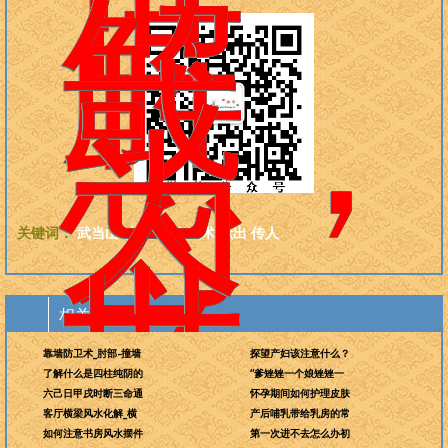
世
解
惑，
为
今
关键词：
武当山
功法
武当
武术
献出
传人
世
相关图文
平
靠墙防卫术_肘部-撞墙
探望产妇该注意什么？
了解什么是四柱纯阴的
“爹矬矬一个娘矬矬一
六己日甲戌时断三命通
怀孕期间如何护理皮肤
客厅横梁风水化解_横
产后哺乳带给乳房的常
如何注意书房风水摆件
第一次进不去怎么办初