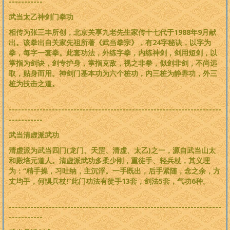
-----------
武当太乙神剑门拳功
相传为张三丰所创，北京关享九老先生家传十七代于1988年9月献
出。该拳出自关家先祖所著《武当拳宗》，有24字秘诀，以字为
拳，每字一套拳。此套功法，外练字拳，内练神剑，剑用短剑，以
掌指为剑诀，剑专护身，掌指克敌，视之非拳，似剑非剑，不尚远
取，贴身而用。神剑门基本功为六个桩功，内三桩为静养功，外三
桩为技击之道。
---------------------------------------------------------------------
-----------
武当清虚派武功
清虚派为武当四门(龙门、天罡、清虚、太乙)之一，源自武当山太
和殿培元道人。清虚派武功多柔少刚，重徒手、轻兵杖，其义理
为：“精手操，习吐纳，主沉浮。一手既出，后手紧随，念之余，方
丈均手，何惧兵杖!”此门功法有徒手13套，剑法5套，气功6种。
---------------------------------------------------------------------
-----------