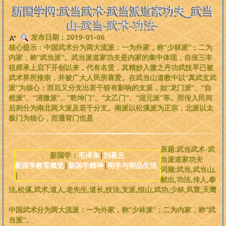
是一个非常完备、深度范畴远超旧国学的系统性理论，
来吧，每个人
新国学网:武当武术-武当派道家功夫_武当
都可以从中获益
。
山-武当-武术-功法-
发布日期：2019-01-06
版权必读
核心提示：中国武术分为两大流派：一为外家，称“少林派”；二为
内家，称“武当派”。武当派道家功夫是内家的集中体现，自张三丰
刘基元
祖师承上启下开创以来，代有名贤，其精妙入微之丹功武技早已被
武术界所推崇，并被广大人民所喜爱。在武当山道教中以“真武玄武
派”为核心；而后又分支出若干较有影响的支派，如“龙门派”、“自
新国学理论
然派”、“清微派”、“乾坤门”、“太乙门”、“混元派”等。而传入民间
后则分为南北两大派及若干分支。南派以松溪派为正宗，北派以太
婴童教育
极门为核心，而通背门也是
人性教育
原题:武当武术-武
新国学：
毛泽东
|
刘基元
当派道家功夫
新国学教育概览
|
新国学精神
|
明学与明品生活
居住教育
词频:武当,武当山,
|
献出,功法,传人,拳
法,松溪,武术,道人,老先生,道长,技法,支派,恒山,武功,少林,风雷,天鹰
健身医学
中国武术分为两大流派：一为外家，称“少林派”；二为内家，称“武
基元学网
当派”。