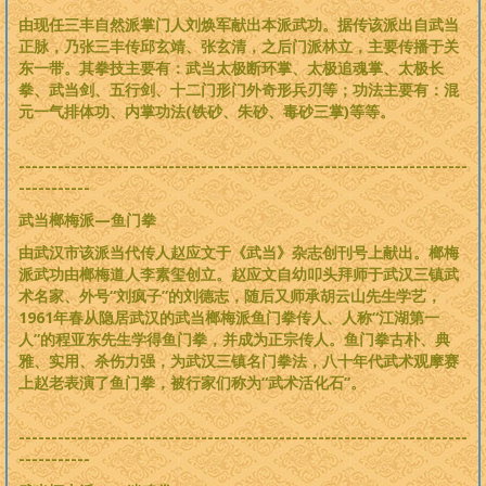
由现任三丰自然派掌门人刘焕军献出本派武功。据传该派出自武当
正脉，乃张三丰传邱玄靖、张玄清，之后门派林立，主要传播于关
东一带。其拳技主要有：武当太极断环掌、太极追魂掌、太极长
拳、武当剑、五行剑、十二门形门外奇形兵刃等；功法主要有：混
元一气排体功、内掌功法(铁砂、朱砂、毒砂三掌)等等。
---------------------------------------------------------------------
-----------
武当榔梅派—鱼门拳
由武汉市该派当代传人赵应文于《武当》杂志创刊号上献出。榔梅
派武功由榔梅道人李素玺创立。赵应文自幼叩头拜师于武汉三镇武
术名家、外号“刘疯子”的刘德志，随后又师承胡云山先生学艺，
1961年春从隐居武汉的武当榔梅派鱼门拳传人、人称“江湖第一
人”的程亚东先生学得鱼门拳，并成为正宗传人。鱼门拳古朴、典
雅、实用、杀伤力强，为武汉三镇名门拳法，八十年代武术观摩赛
上赵老表演了鱼门拳，被行家们称为“武术活化石”。
---------------------------------------------------------------------
-----------