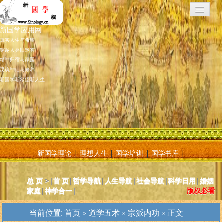
新国学应用网
真实人生与希望
穿越人类旧迷雾
精神归宿与家园
灵魂神仙与修养
新国学新希望新人生
新国学理论
|
理想人生
|
国学培训
|
国学书库
|
新国学应用网是将新国学理论付诸应用的地方，新国学理论及其核心
总 页
>|
首 页
|
哲学导航
|
人生导航
|
社会导航
|
科学日用
|
婚姻
基元学十分庞大复杂，特别是社会学部分和自然科学部分对于大多数
家庭
|
神学合一
|
版权必看
人而言因基础知识不够而难以理解。新国学应用网则将复杂的原理和
逻辑，简化为相对易懂和利于人们日常使用的内容方法。主要分为人
当前位置:
首页
»
道学五术
»
宗派内功
» 正文
体人生、宗教、神灵、社会常识和科学常识。现在，新国学理论已经