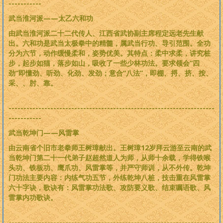
-----------
武当淮河派——太乙六和功
由武当淮河派二十二代传人、江西省武协副主席程定远老先生献
出。六和功是武当太极拳中的精髓，属武当行功、导引范围。全功
分为六节，动作缓慢柔和，姿势优美。其特点：柔中求柔，讲究桩
步，起步如猫，落步如山，吸收了一些少林功法。要求领会“四
劲”即懂劲、听劲、化劲、发劲；意合“八法”，即棚、捋、挤、按、
采、、肘、靠。
---------------------------------------------------------------------
-----------
武当乾坤门——风雷掌
由云南省个旧市老拳师王树璋献出。王树璋12岁拜云游至云南的武
当乾坤门第二十一代弟子赵超然道人为师，从师十余载，学得铁喉
头功、铁板功、鹰爪功、风雷掌等，并严守师训，从不外传。乾坤
门功法主要内容：内练气功五节，外练乾坤八桩，技击重在风雷掌
六十字诀，歌诀有：风雷掌功法歌、攻防要义歌、结束嘱语歌、风
雷掌内功歌诀。
---------------------------------------------------------------------