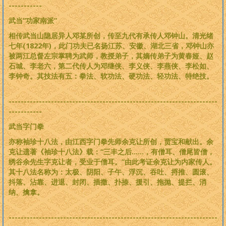
-----------
武当“功家南派”
相传武当山隐居异人邓某所创，传至九代有承传人邓钟山。清光绪
七年(1822年)，此门功夫已名扬江苏、安徽、湖北三省，邓钟山亦
被两江总督左宗掌聘为武师，教授弟子，其嫡传弟子为黄春娅、赵
石城、李老六，第二代传人为邓继侠、李义侠、李燕侠、李松如、
李钟奇。其技法有五：拳法、软功法、硬功法、轻功法、特绝技。
---------------------------------------------------------------------
-----------
武当字门拳
亦称袖珍十八法，由江西字门拳先师余克让所创，贾宝和献出。余
克让遗著《袖珍十八法》载：“三丰之后……，有僧耳、僧尾皆僧，
绣谷余先生字克让者，受业于僧耳。”由此考证余克让为内家传人。
其十八法名称为：太极、阴阳、子午、浮沉、吞吐、捋推、圆滚、
抖落、沾靠、进退、封闭、插撒、扑捺、援引、拖抛、提拦、消
纳、擒拿。
---------------------------------------------------------------------