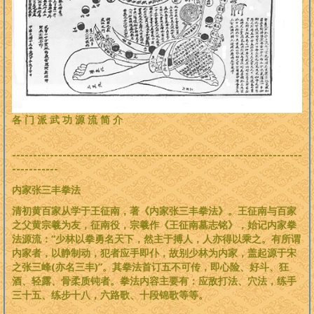
各 门 派 武 功 源 流 简 介
---------------------------------------------------------------------
-----------
内家张三丰拳法
清初黄百家从学于王征南，著《内家张三丰拳法》。王征南与百家
之父黄宗羲为友，征南役，宗羲作《王征南墓志铭》，始记内家拳
法源流：“少林以拳勇名天下，然主于搏人，人亦得以乘之。有所谓
内家者，以静制动，犯者应手即仆，故别少林为内家，盖起源于宋
之张三峰(亦名三丰)”。其拳法首订五不可传，即心险、好斗、狂
酒、轻露、骨柔质钝者。拳法内容主要有：应敌打法、穴法，练手
三十五、练步十八，六路歌、十段锦歌等等。