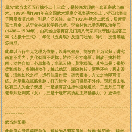
原名“武当太乙五行擒扑二十三式”，是较晚发现的一套正宗武当拳
术。1980年和1981年在全国武术观摩交流表演大会上，浙江代表金
子两度表演此拳，引起广泛关注。金子1929年秋曾上武当，居紫霄
宫七月余，从李合林道长学得此拳。李合林称此拳系明弘治年间
(1488—1504年)，由武当山紫霄宫龙门第八代宗师张守性根据张三
丰《太极十三式》、华佗《五禽戏》及道门吐纳、导引、技击等融
炼而成。
此拳以五行生克之理为依据，以养气健身、制敌自卫为旨归，讲究
尚意不尚力，贵化劲而不硬抗，辨位于分寸毫厘，制敌于擒朴封
闭，动静自如，心息相依，水流云绕，莫测端倪。其特点是：拳势
柔和绵软，多缠绕动作，桩式稳沉，腰随胯转，两手环抱，脚走圆
弧，演练如蛇之行，运行似蚕作萤，架势紧凑，方丈之地即可演
练。此拳重在抓筋拿脉，打穴错骨，道门轻易不外传。现武当山地
区有三人为金子亲授，一是紫霄宫住持钟道烛道长，二是丹江口市
老拳师赵剑英（女），三是十堰市武协副主席杨群力。》更详细
---------------------------------------------------------------------
-----------
武当纯阳拳
此拳原在武昌秘密单传，相传为吕洞宾所创，故称“纯阳拳”，经考