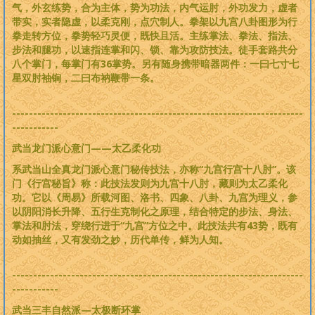
气，外玄练势，合为主体，势为功法，内气运肘，外功发力，虚者
带实，实者隐虚，以柔克刚，点穴制人。拳架以九宫八卦图形为行
拳走转方位，拳势轻巧灵便，既快且活。主练掌法、拳法、指法、
步法和腿功，以速指连掌和闪、锁、靠为攻防技法。徒手套路共分
八个掌门，每掌门有36掌势。另有随身携带暗器两件：一曰七寸七
星双肘袖锏，二曰布衲鞭带一条。
---------------------------------------------------------------------
-----------
武当龙门派心意门——太乙柔化功
系武当山全真龙门派心意门秘传技法，亦称“九宫行宫十八肘”。该
门《行宫秘旨》称：此技法发则为九宫十八肘，藏则为太乙柔化
功。它以《周易》所载河图、洛书、四象、八卦、九宫为理义，参
以阴阳消长升降、五行生克制化之原理，结合特定的步法、身法、
掌法和肘法，穿绕行进于“九宫”方位之中。此技法共有43势，既有
动如抽丝，又有发劲之妙，历代单传，鲜为人知。
---------------------------------------------------------------------
-----------
武当三丰自然派—太极断环掌