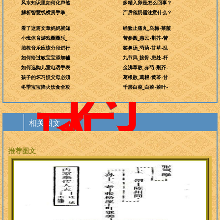
息，
风水知识里如何化声煞
多精入卵是怎么回事？
解析智慧线横贯手掌_
产后催奶需注意什么？
看了这篇文章妈妈就知
经验止痛丸_乌梅-莱菔
小班体育游戏圈圈乐_
苦参圆_惠民-荆芥-苦
为
胎教音乐应该分段进行
鉴鼻汤_芍药-甘草-乱
如何给过敏宝宝添加辅
九节风_接骨-患处-杆
如何选购儿童电话手表
金沸草散_赤芍-荆芥-
孩子的坏习惯父母必须
葛根散_葛根-黄芩-甘
天
冬季宝宝降火饮食全攻
千层白菜_白菜-菜叶-
地
相关图文
而
推荐图文