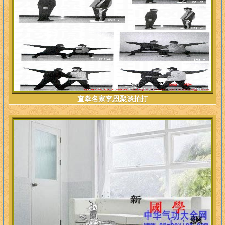
查拳名家李恩聚谈拍打