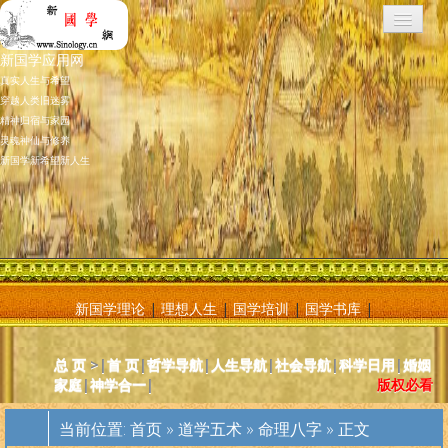
新国学应用网
真实人生与希望
穿越人类旧迷雾
精神归宿与家园
灵魂神仙与修养
新国学新希望新人生
新国学理论
|
理想人生
|
国学培训
|
国学书库
|
新国学应用网是将新国学理论付诸应用的地方，新国学理论及其核心
总 页
>|
首 页
|
哲学导航
|
人生导航
|
社会导航
|
科学日用
|
婚姻
基元学十分庞大复杂，特别是社会学部分和自然科学部分对于大多数
家庭
|
神学合一
|
版权必看
人而言因基础知识不够而难以理解。新国学应用网则将复杂的原理和
逻辑，简化为相对易懂和利于人们日常使用的内容方法。主要分为人
当前位置:
首页
»
道学五术
»
命理八字
» 正文
体人生、宗教、神灵、社会常识和科学常识。现在，新国学理论已经