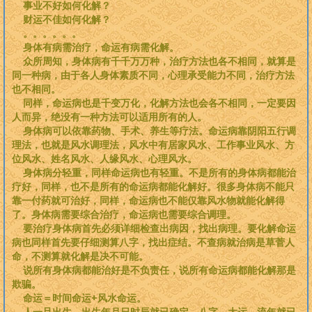
事业不好如何化解？
财运不佳如何化解？
。。。。。。
身体有病需治疗，命运有病需化解。
众所周知，身体病有千千万万种，治疗方法也各不相同，就算是
同一种病，由于各人身体素质不同，心理承受能力不同，治疗方法
也不相同。
同样，命运病也是千变万化，化解方法也会各不相同，一定要因
人而异，绝没有一种方法可以适用所有的人。
身体病可以依靠药物、手术、养生等疗法。命运病靠阴阳五行调
理法，也就是风水调理法，风水中有居家风水、工作事业风水、方
位风水、姓名风水、人缘风水、心理风水。
身体病分轻重，同样命运病也有轻重。不是所有的身体病都能治
疗好，同样，也不是所有的命运病都能化解好。很多身体病不能只
靠一付药就可治好，同样，命运病也不能仅靠风水物就能化解得
了。身体病需要综合治疗，命运病也需要综合调理。
要治疗身体病首先必须详细检查出病因，找出病理。要化解命运
病也同样首先要仔细测算八字，找出症结。不查病就治病是草菅人
命，不测算就化解是决不可能。
说所有身体病都能治好是不负责任，说所有命运病都能化解那是
欺骗。
命运＝时间命运+风水命运。
人一旦出生，出生年月日时辰就已确定，八字、大运、流年就已