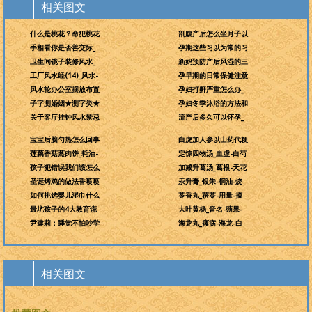
相关图文
什么是桃花？命犯桃花
剖腹产后怎么坐月子以
手相看你是否善交际_
孕期这些习以为常的习
卫生间镜子装修风水_
新妈预防产后风湿的三
工厂风水经(14)_风水-
孕早期的日常保健注意
风水轮办公室摆放布置
孕妇打鼾严重怎么办_
子字测婚姻★测字类★
孕妇冬季沐浴的方法和
关于客厅挂钟风水禁忌
流产后多久可以怀孕_
宝宝后脑勺热怎么回事
白虎加人参以山药代粳
莲藕香菇蒸肉饼_耗油-
定惊四物汤_血虚-白芍
孩子犯错误我们该怎么
加减升葛汤_葛根-天花
圣诞烤鸡的做法香喷喷
汞升膏_银朱-桐油-烧
如何挑选婴儿湿巾什么
苓香丸_茯苓-用量-摘
最坑孩子的4大教育谎
大叶黄杨_音名-蒴果-
尹建莉：睡觉不怕吵学
海龙丸_瘰疬-海龙-白
相关图文