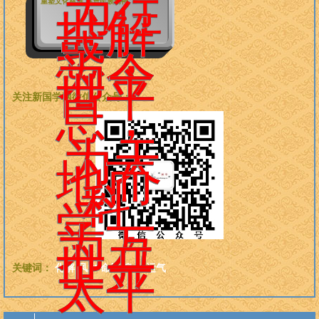
为往
重塑文化标准 再造民族精神
世解
惑，
为今
世平
关注新国学网微信公众号：
息，
为天
地而
科
学，
为万
世开
关键词：
化解
风水
命运
身体
运气
太平