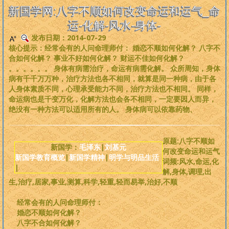
是一个非常完备、深度范畴远超旧国学的系统性理论，
来吧，每个人
新国学网:八字不顺如何改变命运和运气_命
都可以从中获益
。
运-化解-风水-身体-
发布日期：2014-07-29
版权必读
核心提示：经常会有的人问命理师付： 婚恋不顺如何化解？ 八字不
合如何化解？ 事业不好如何化解？ 财运不佳如何化解？
刘基元
。。。。。。 身体有病需治疗，命运有病需化解。 众所周知，身体
病有千千万万种，治疗方法也各不相同，就算是同一种病，由于各
人身体素质不同，心理承受能力不同，治疗方法也不相同。 同样，
新国学理论
命运病也是千变万化，化解方法也会各不相同，一定要因人而异，
绝没有一种方法可以适用所有的人。 身体病可以依靠药物、
婴童教育
原题:八字不顺如
人性教育
新国学：
毛泽东
|
刘基元
何改变命运和运气
新国学教育概览
|
新国学精神
|
明学与明品生活
词频:风水,命运,化
|
居住教育
解,身体,调理,出
生,治疗,居家,事业,测算,科学,轻重,轻而易举,治好,不顺
健身医学
经常会有的人问命理师付：
婚恋不顺如何化解？
基元学网
八字不合如何化解？