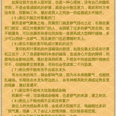
如座位前方也有人面对面，也是一种心理煞，没有自己的隐私
空间，不是会造成彼此的舒服，就是会分散注意力，喜欢和对方有
说有笑，而影响工作。最好是两人之间放一些盆栽或文件隔开。
( 5 )座位不能正对着厕所门
厕所是秽气聚集之地，而厕所门就是秽气排出之处，长期在厕
所门附近，或正对着厕所门的人，会因吸了过多的秽气而生病。如
不能避免，可以在厕所和座位间加装一道屏风或大型阔叶植物，多
少可以挡掉一点秽气，而且厕所门也必需随时关上。
( 6 )座位不能在复印机或计算机的后方
复印机和计算机的外溢磁场比较强，如座位靠太近或在计算
机正后方，久了容易影响到本身的磁场，造成身心方面的障碍，间
接地也会影响运势。最好是保持距离，不然在中间放盆阔叶植物也
可不，但植物要定期更换，否则也会变成第二个污染源。
( 7 )座位旁不能有洗手台或水龙头
有水出来的地方，就会影响气场，因为水本身能聚气，也能扰
乱磁场。长期坐在水龙头旁边的人，会有神精系统失调或运势反复
的现象，最好是避开。
( 7 )座位旁不能有大垃圾桶或杂物
和厕所一样，垃圾桶或杂物堆，也是秽气的来源，避之则吉。
( 8 )座位上不能光线不足或没有窗户
座位上的光线如果太弱，会造成太阳能不足、地磁能过多的
「阴气重」现象，久了会让人怠惰消极，也比较容易悲观。