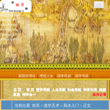
新国学应用网
真实人生与希望
穿越人类旧迷雾
精神归宿与家园
灵魂神仙与修养
新国学新希望新人生
新国学理论
|
理想人生
|
国学培训
|
国学书库
|
新国学应用网是将新国学理论付诸应用的地方，新国学理论及其核心
总 页
>|
首 页
|
哲学导航
|
人生导航
|
社会导航
|
科学日用
|
婚姻
基元学十分庞大复杂，特别是社会学部分和自然科学部分对于大多数
家庭
|
神学合一
|
版权必看
人而言因基础知识不够而难以理解。新国学应用网则将复杂的原理和
逻辑，简化为相对易懂和利于人们日常使用的内容方法。主要分为人
当前位置:
首页
»
道学五术
»
风水入门
» 正文
体人生、宗教、神灵、社会常识和科学常识。现在，新国学理论已经