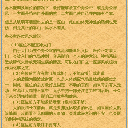
再不能调换座位的情况下，最好能够放置个办公柜，或是办公屏
风，一方面是挡来自外面的煞，二方面也使自己在内部有个靠。
但是从玻璃幕墙望出去的是一座山，此山山体无冲煞的话倒也无
妨，倒是真正的靠山，风水不差矣。
办公室座位风水建议
( 1 )座位不能直冲大门
由于大门为整个办公室的气流和能量出入口，座位正对着大
门，会被入门的气场冲到，容易影响一个人的潜意识、神精系统，
造成脾气火爆或无端生病的情况。可以在门口立一座屏风或植物，
作为化解之道。
( 2 )座位后面宜有靠（墙或柜），不能背着门或走道
人的后脑为脑波放射区，也是人体感应气场最敏感的部位之
一；因此，座位的后方最好是固定、不动的东西；如果背后有人走
动，容易让人精神不集中，无形中把一部分注意力转到后脑，长久
下来会消耗掉能量，影响工作效率和健康。
( 3 )座位前方不能紧贴墙壁（缓冲区不够）
人的眼睛长在前面，就是要捕捉比较多的讯息；如果座位太贴
近墙面，反而看不见四周的人事物，会造成潜意识的不安，也会影
响到神精系统的稳定。
( 4 )座位前方最好不要有人