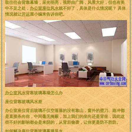
取往往会背靠幕墙，采光明亮，视野由广阔，风景大好，但也有美
中不足之处，
办公室座位风水
就不好了，具体是什么情况呢？ 具体
情况就让
开运
屋小编来告诉你吧。
办公室风水
背靠玻璃幕墙怎么办
座位背靠玻璃风水差
办公室座位背后玻璃不仅空落落的没有靠山，窗外的壁刀、路冲都
是直接杀向你，中间毫无掩蔽，加上我们的坐向还是背坐，因此这
些不好的影响都会是来阴的，从背后偷袭，让你更是防不胜防。
如何解决座位背靠玻璃幕墙风水