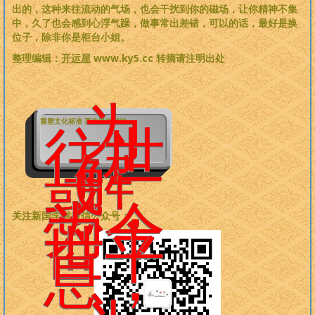
出的，这种来往流动的气场，也会干扰到你的磁场，让你精神不集
中，久了也会感到心浮气躁，做事常出差错，可以的话，最好是换
位子，除非你是柜台小姐。
整理编辑：
开运屋
www.ky5.cc 转摘请注明出处
为
重塑文化标准 再造民族精神
往世
解
惑，
为今
关注新国学网微信公众号：
世平
息，