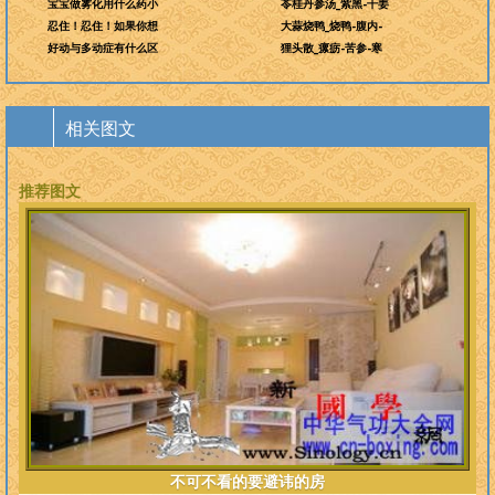
宝宝做雾化用什么药小
苓桂丹参汤_紫黑-干姜
忍住！忍住！如果你想
大蒜烧鸭_烧鸭-腹内-
好动与多动症有什么区
狸头散_瘰疬-苦参-寒
相关图文
推荐图文
不可不看的要避讳的房