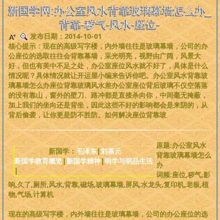
是一个非常完备、深度范畴远超旧国学的系统性理论，
来吧，每个人
新国学网:办公室风水背靠玻璃幕墙怎么办_
都可以从中获益
。
背靠-秽气-风水-座位-
发布日期：2014-10-01
版权必读
核心提示：现在的高级写字楼，内外墙往往是玻璃幕墙，公司的办
公座位的选取往往会背靠幕墙，采光明亮，视野由广阔，风景大
刘基元
好，但也有美中不足之处，办公室座位风水就不好了，具体是什么
情况呢？具体情况就让开运屋小编来告诉你吧。办公室风水背靠玻
璃幕墙怎么办座位背靠玻璃风水差办公室座位背后玻璃不仅空落落
新国学理论
的没有靠山，窗外的壁刀、路冲都是直接杀向你，中间毫无掩蔽，
加上我们的坐向还是背坐，因此这些不好的影响都会是来阴的，从
婴童教育
背后偷袭，让你更是防不胜防。如何解决座位背靠玻
人性教育
原题:办公室风水
新国学：
毛泽东
|
刘基元
背靠玻璃幕墙怎么
新国学教育概览
|
新国学精神
|
明学与明品生活
居住教育
办
|
词频:座位,秽气,影
响,久了,厕所,风水,背靠,磁场,玻璃幕墙,屏风,水龙头,复印机,老板,植
健身医学
物,气场,计算机
基元学网
现在的高级写字楼，内外墙往往是玻璃幕墙，公司的办公座位的选