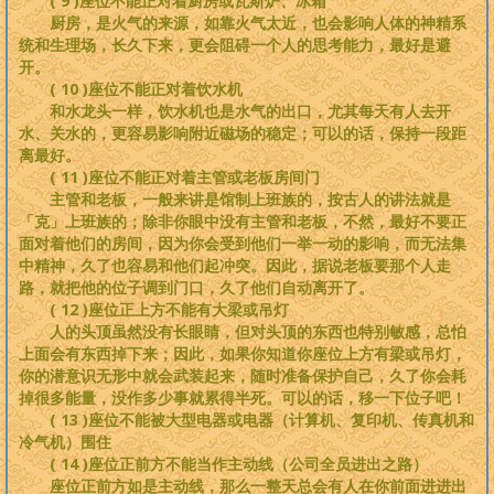
( 9 )座位不能正对着厨房或瓦斯炉、冰箱
厨房，是火气的来源，如靠火气太近，也会影响人体的神精系
统和生理场，长久下来，更会阻碍一个人的思考能力，最好是避
开。
( 10 )座位不能正对着饮水机
和水龙头一样，饮水机也是水气的出口，尤其每天有人去开
水、关水的，更容易影响附近磁场的稳定；可以的话，保持一段距
离最好。
( 11 )座位不能正对着主管或老板房间门
主管和老板，一般来讲是馆制上班族的，按古人的讲法就是
「克」上班族的；除非你眼中没有主管和老板，不然，最好不要正
面对着他们的房间，因为你会受到他们一举一动的影响，而无法集
中精神，久了也容易和他们起冲突。因此，据说老板要那个人走
路，就把他的位子调到门口，久了他们自动离开了。
( 12 )座位正上方不能有大梁或吊灯
人的头顶虽然没有长眼睛，但对头顶的东西也特别敏感，总怕
上面会有东西掉下来；因此，如果你知道你座位上方有梁或吊灯，
你的潜意识无形中就会武装起来，随时准备保护自己，久了你会耗
掉很多能量，没作多少事就累得半死。可以的话，移一下位子吧！
( 13 )座位不能被大型电器或电器（计算机、复印机、传真机和
冷气机）围住
( 14 )座位正前方不能当作主动线（公司全员进出之路）
座位正前方如是主动线，那么一整天总会有人在你前面进进出