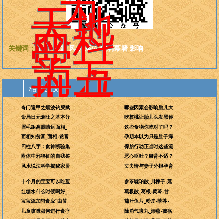
为
天地
而科
学，
关键词：
秽气
背靠
风水
座位
玻璃幕墙
影响
为万
世开
相关图文
太平
奇门遁甲之烟波钓叟赋
哪些因素会影响胎儿大
命局日元衰旺之基本分
吃核桃让胎儿头发黑你
眉毛距离眼睛远面相_
这些食物你吃对了吗？
面相知贫富_面相-贫富
孕期本以为只是肚子痒
四柱八字：食神断验集
保胎行动正当时这些流
附体中邪特征的自我鉴
恶心呕吐？腰背不适？
风水说法科学揭秘家居
丈夫请与妻子分担孕育
十个月的宝宝可以吃蓝
参苓琥珀散_川楝子-延
红糖水什么时候喝好_
葛根散_葛根-黄芩-甘
宝宝添加辅食应“由简
茄汁鱼片_粉皮-荸荠-
儿童咳嗽如何进行食疗
除消气瘰丸_海燕-瘰疬